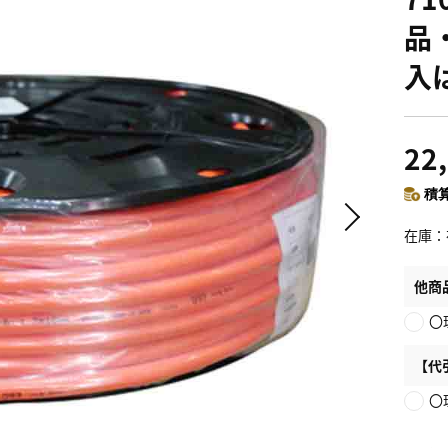
品
入
22
積算
在庫
他商
〇
【代
〇