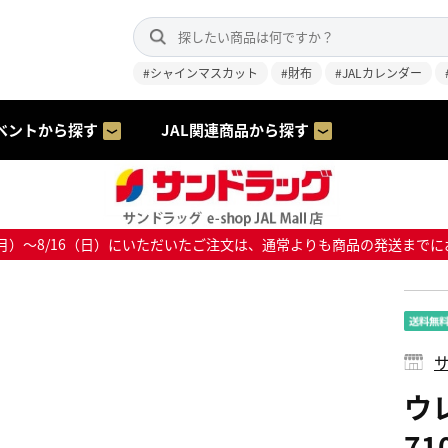
#シャインマスカット
#財布
#JALカレンダー
ベントから探す
JAL関連商品から探す
8/10（月）～8/16（日）にいただいたご注文は、通常よりも商品の発送
サ
ウレ
71