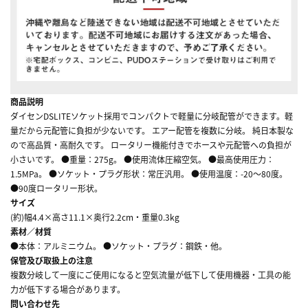
商品説明
ダイセンDSLITEソケット採用でコンパクトで軽量に分岐配管ができます。軽
量だから元配管に負担が少ないです。 エアー配管を複数に分岐。 純日本製な
ので高品質・高耐久です。 ロータリー機能付きでホースや元配管への負担が
小さいです。 ●重量：275g。 ●使用流体圧縮空気。 ●最高使用圧力：
1.5MPa。 ●ソケット・プラグ形状：常圧汎用。 ●使用温度：-20～80度。
●90度ロータリー形状。
サイズ
(約)幅4.4×高さ11.1×奥行2.2cm・重量0.3kg
素材／材質
●本体：アルミニウム。 ●ソケット・プラグ：鋼鉄・他。
保管及び取扱上の注意
複数分岐して一度にご使用になると空気流量が低下して使用機器・工具の能
力が低下する場合があります。
問い合わせ先