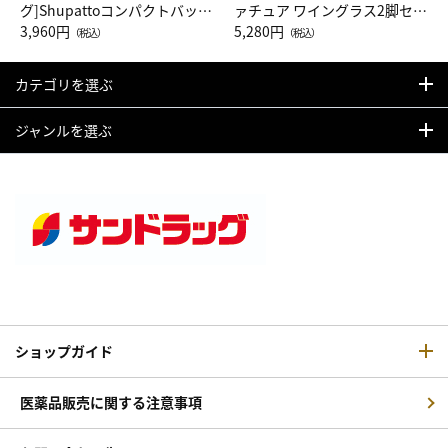
グ]Shupattoコンパクトバッグ
ァチュア ワイングラス2脚セッ
Drop JAL客室乗務員（LC）ス
3,960円
ト（レッドワイン）
5,280円
（税込）
（税込）
カーフ柄
カテゴリを選ぶ
ジャンルを選ぶ
ショップガイド
医薬品販売に関する注意事項