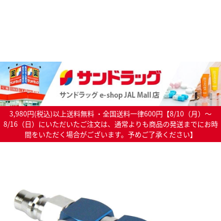
3,980円(税込)以上送料無料 ・全国送料一律600円【8/10（月）～
8/16（日）にいただいたご注文は、通常よりも商品の発送までにお時
間をいただく場合がございます。予めご了承ください】