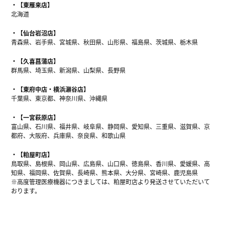
【東雁来店】
北海道
【仙台岩沼店】
青森県、岩手県、宮城県、秋田県、山形県、福島県、茨城県、栃木県
【久喜菖蒲店】
群馬県、埼玉県、新潟県、山梨県、長野県
【東府中店・横浜瀬谷店】
千葉県、東京都、神奈川県、沖縄県
【一宮萩原店】
富山県、石川県、福井県、岐阜県、静岡県、愛知県、三重県、滋賀県、京
都府、大阪府、兵庫県、奈良県、和歌山県
【粕屋町店】
鳥取県、島根県、岡山県、広島県、山口県、徳島県、香川県、愛媛県、高
知県、福岡県、佐賀県、長崎県、熊本県、大分県、宮崎県、鹿児島県
※高度管理医療機器につきましては、粕屋町店より発送させていただいて
おります。