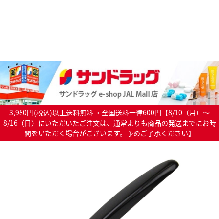
3,980円(税込)以上送料無料 ・全国送料一律600円【8/10（月）～
8/16（日）にいただいたご注文は、通常よりも商品の発送までにお時
間をいただく場合がございます。予めご了承ください】