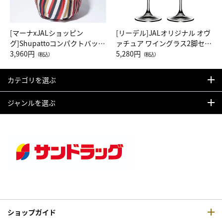
[マーナxJALショッピン
[リーデル]JALオリジナル オヴ
グ]Shupattoコンパクトバッグ
ァチュア ワイングラス2脚セッ
Drop JAL客室乗務員（LC）ス
3,960円
ト（レッドワイン）
5,280円
（税込）
（税込）
カーフ柄
カテゴリを選ぶ
ジャンルを選ぶ
ショップガイド