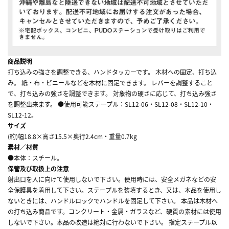
商品説明
打ち込みの強さを調整できる、ハンドタッカーです。 木材への固定、打ち込
み。 紙・布・ビニールなどを木材に固定できます。 レバーを調整すること
で、打ち込みの強さを調整できます。 対象物の硬さに応じて、打ち込み強さ
を調整出来ます。 ●使用可能ステープル：SL12-06・SL12-08・SL12-10・
SL12-12。
サイズ
(約)幅18.8×高さ15.5×奥行2.4cm・重量0.7kg
素材／材質
●本体：スチール。
保管及び取扱上の注意
射出口を人に向けて使用しないで下さい。使用時には、安全メガネなどの安
全保護具を着用して下さい。ステープルを装填するとき、又は、本品を使用し
ないときには、ハンドルロックでハンドルを固定して下さい。 本品は木材へ
の打ち込み商品です。コンクリート・金属・ガラスなど、硬質の素材には使用
しないで下さい。本品の改造は絶対に行わないで下さい。 指定ステープル以