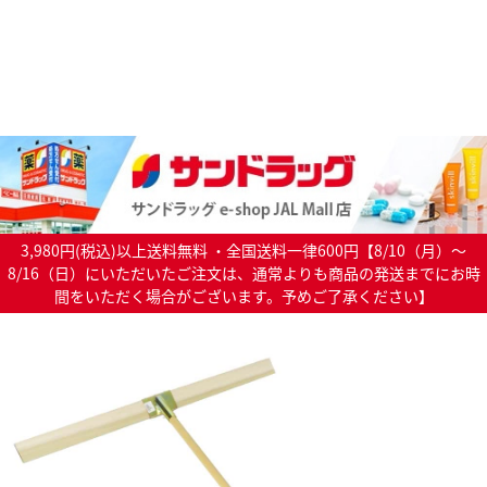
3,980円(税込)以上送料無料 ・全国送料一律600円【8/10（月）～
8/16（日）にいただいたご注文は、通常よりも商品の発送までにお時
間をいただく場合がございます。予めご了承ください】