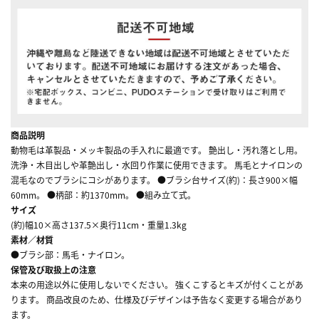
商品説明
動物毛は革製品・メッキ製品の手入れに最適です。 艶出し・汚れ落とし用。
洗浄・木目出しや革艶出し・水回り作業に使用できます。 馬毛とナイロンの
混毛なのでブラシにコシがあります。 ●ブラシ台サイズ(約)：長さ900×幅
60mm。 ●柄部：約1370mm。 ●組み立て式。
サイズ
(約)幅10×高さ137.5×奥行11cm・重量1.3kg
素材／材質
●ブラシ部：馬毛・ナイロン。
保管及び取扱上の注意
本来の用途以外に使用しないでください。 強くこするとキズが付くことがあ
ります。 商品改良のため、仕様及びデザインは予告なく変更する場合があり
ます。