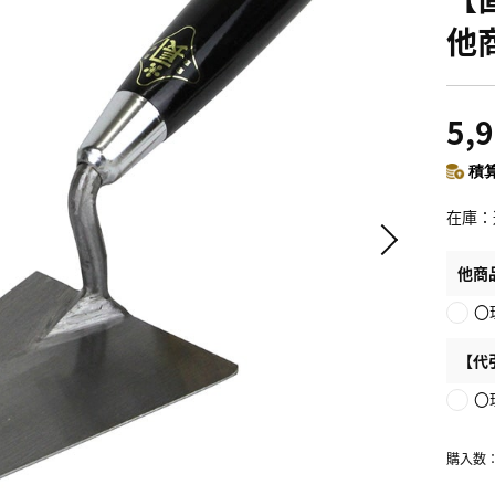
他
5,
積算
在庫
他商
〇
【代
〇
購入数