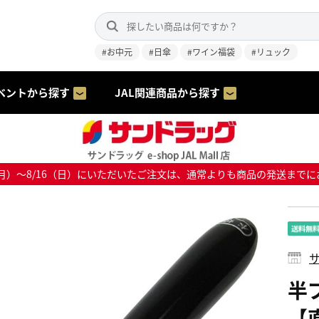
#お中元
#日傘
#ワイン福袋
#リュック
ベントから探す
JAL関連商品から探す
8/10（月）～8/16（日）にいただいたご注文は、通常よりも商品の発送
サ
半ブ
【