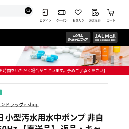
ログイン
クーポン
お気入り
注文履歴
カート
までにお時間をいただく場合がございます。予めご了承ください】
ンドラッグe-shop
田 小型汚水用水中ポンプ 非自
60Hz 【直送品】 返品・キャ