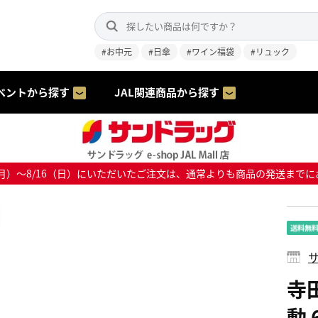
#お中元
#日傘
#ワイン福袋
#リュック
ベントから探す
JAL関連商品から探す
8/10（月）～8/16（日）にいただいたご注文は、通常よりも商品の発送
サ
寺
動 