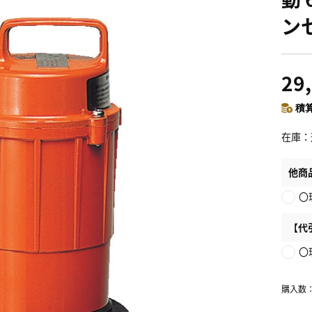
ン
29
積算
在庫
他商
〇
【代
〇
購入数