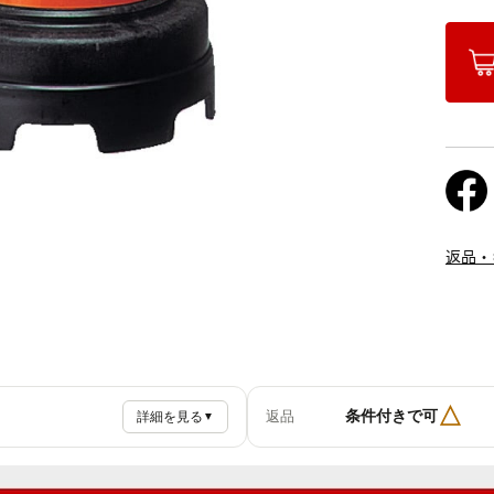
返品・
△
条件付きで可
返品
詳細を見る
▼