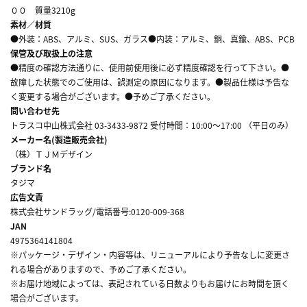
００ 質量3210g
素材／材質
●外装：ABS、アルミ、SUS、ガラス●内装：アルミ、銅、真鍮、ABS、PCB
保管及び取扱上の注意
●精度の確認方法通りに、使用前使用後に必ず精度確認を行って下さい。●
故障した状態でのご使用は、誤測定の原因になります。●製品仕様は予告な
く変更する場合がございます。●予めご了承ください。
問い合わせ先
トラスコ中山株式会社 03-3433-9872 受付時間：10:00～17:00 （平日のみ）
メーカー名(製造販売会社)
（株）ＴＪＭデザイン
ブランド名
タジマ
広告文責
株式会社サンドラッグ/電話番号:0120-009-368
JAN
4975364141804
※パッケージ・デザイン・内容等は、リニューアルにより予告なしに変更さ
れる場合がありますので、予めご了承ください。
※お届け地域によっては、表記されている日数よりもお届けにお時間を頂く
場合がございます。