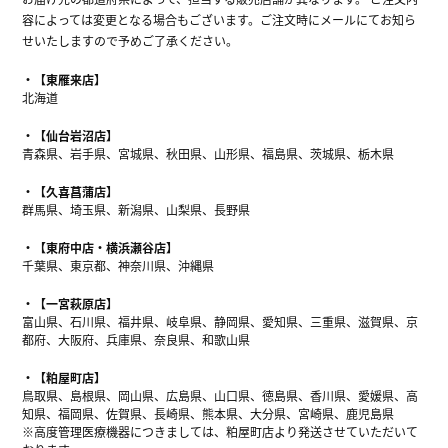
容によっては変更となる場合もございます。ご注文時にメールにてお知ら
せいたしますので予めご了承ください。
【東雁来店】
北海道
【仙台岩沼店】
青森県、岩手県、宮城県、秋田県、山形県、福島県、茨城県、栃木県
【久喜菖蒲店】
群馬県、埼玉県、新潟県、山梨県、長野県
【東府中店・横浜瀬谷店】
千葉県、東京都、神奈川県、沖縄県
【一宮萩原店】
富山県、石川県、福井県、岐阜県、静岡県、愛知県、三重県、滋賀県、京
都府、大阪府、兵庫県、奈良県、和歌山県
【粕屋町店】
鳥取県、島根県、岡山県、広島県、山口県、徳島県、香川県、愛媛県、高
知県、福岡県、佐賀県、長崎県、熊本県、大分県、宮崎県、鹿児島県
※高度管理医療機器につきましては、粕屋町店より発送させていただいて