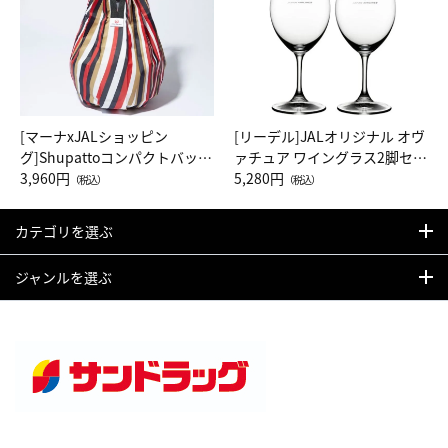
[マーナxJALショッピン
[リーデル]JALオリジナル オヴ
グ]Shupattoコンパクトバッグ
ァチュア ワイングラス2脚セッ
Drop JAL客室乗務員（LC）ス
3,960円
ト（レッドワイン）
5,280円
（税込）
（税込）
カーフ柄
カテゴリを選ぶ
ジャンルを選ぶ