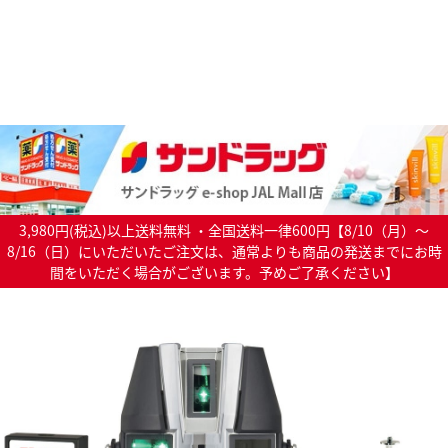
3,980円(税込)以上送料無料 ・全国送料一律600円【8/10（月）～
8/16（日）にいただいたご注文は、通常よりも商品の発送までにお時
間をいただく場合がございます。予めご了承ください】