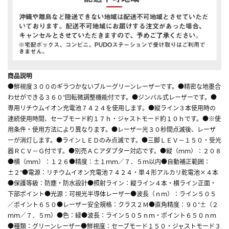
商品説明
●鮮視度３００のギラつかないブルーグリーンレーザーです。●精密な地墨合
わせができる３６０°回転微調整機能付です。●ジンバル式レーザーです。●
専用リチウムイオン充電池７４２４を使用します。●縦ライン３本使用時の
連続使用時間、セーブモード約１７ｈ・ジャストモード約１０ｈです。●※使
用条件・使用方法により異なります。●レーザー光３０秒間点滅後、レーザ
ーが消灯します。●ラインＬＥＤのみ点滅です。●三脚ＬＥＶ－１５０・受光
器ＲＣＶ－Ｇ付です。●別売ＡＣアダプター対応です。●縦（ｍｍ）：２０８
●横（ｍｍ）：１２６●精度：±１ｍｍ／７．５ｍ以内●自動補正範囲：
±２°●電源：リチウムイオン充電池７４２４・単４形アルカリ乾電池×４本
●保護等級：防塵・防水設計●照射ライン：縦ライン４本・横ライン正面・
下部ポイント●光源：可視光半導体レーザー●波長（ｎｍ）：ライン５０５
／ポイント６５０●レーザー安全規格：クラス２Ｍ●直角精度：９０°±（２
ｍｍ／７．５ｍ）●色：緑●波長：ライン５０５ｎｍ・ポイント６５０ｎｍ
●種類：グリーンレーザー●鮮視度：セーブモード１５０・ジャストモード３