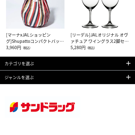
[マーナxJALショッピン
[リーデル]JALオリジナル オヴ
グ]Shupattoコンパクトバッグ
ァチュア ワイングラス2脚セッ
Drop JAL客室乗務員（LC）ス
3,960円
ト（レッドワイン）
5,280円
（税込）
（税込）
カーフ柄
カテゴリを選ぶ
ジャンルを選ぶ