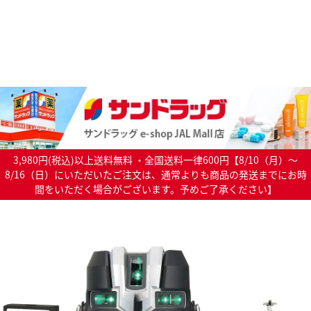
3,980円(税込)以上送料無料 ・全国送料一律600円【8/10（月）～
8/16（日）にいただいたご注文は、通常よりも商品の発送までにお時
間をいただく場合がございます。予めご了承ください】