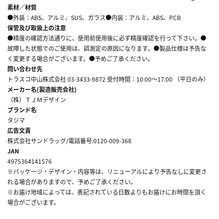
素材／材質
●外装：ABS、アルミ、SUS、ガラス●内装：アルミ、ABS、PCB
保管及び取扱上の注意
●精度の確認方法通りに、使用前使用後に必ず精度確認を行って下さい。●
故障した状態でのご使用は、誤測定の原因になります。●製品仕様は予告な
く変更する場合がございます。●予めご了承ください。
問い合わせ先
トラスコ中山株式会社 03-3433-9872 受付時間：10:00～17:00 （平日のみ）
メーカー名(製造販売会社)
（株）ＴＪＭデザイン
ブランド名
タジマ
広告文責
株式会社サンドラッグ/電話番号:0120-009-368
JAN
4975364141576
※パッケージ・デザイン・内容等は、リニューアルにより予告なしに変更さ
れる場合がありますので、予めご了承ください。
※お届け地域によっては、表記されている日数よりもお届けにお時間を頂く
場合がございます。