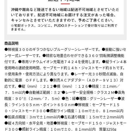
商品説明
●鮮視度３００のギラつかないブルーグリーンレーザーです。●振動に強いセ
ンサー式レーザーです。●精密な地墨合わせができる３６０°回転微調整機能
付です。●専用リチウムイオン充電池７４２４を使用します。●縦ライン４本
使用時の連続使用時間、セーブモード約１４ｈ・ジャストモード約８ｈです。
※使用条件・使用方法により異なります。●レーザー光３０秒間点滅後、自
動的に電源 ＯＦＦします。●別売ＡＣアダプター（ＡＤＰ－９Ｖ１３）対
応です。●縦（ｍｍ）：２１２●横（ｍｍ）：１２６●精度：±１ｍｍ／
７．５ｍ以内●自動補正範囲：±２°●レーザー安全規格：クラス２Ｍ●直角
精度：９０°±（２ｍｍ／７．５ｍ）●色：緑●種類：グリーンレーザー●波
長：ライン５０５ｎｍ・ポイント６５０ｎｍ●鮮視度：セーブモード１５
０・ジャストモード３００●照射ライン精度：１０ｍで±０．８１ｍｍ以内
●鉛直点精度：３ｍで±１ｍｍ以内●左右通り精度：１５ｍで±２ｍｍ以内
●縦４方向矩・水平全周・地墨●鮮視度：セーブモード１５０・ジャストモー
ド３００●照射ライン精度：１０ｍで±０．８１ｍｍ以内 質量3250g