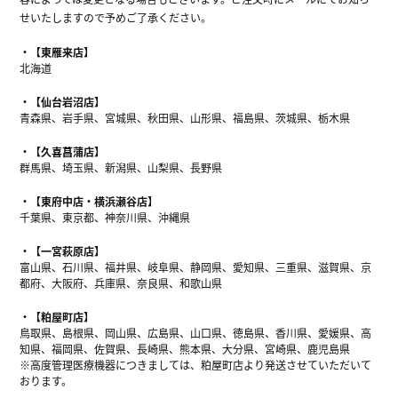
せいたしますので予めご了承ください。
【東雁来店】
北海道
【仙台岩沼店】
青森県、岩手県、宮城県、秋田県、山形県、福島県、茨城県、栃木県
【久喜菖蒲店】
群馬県、埼玉県、新潟県、山梨県、長野県
【東府中店・横浜瀬谷店】
千葉県、東京都、神奈川県、沖縄県
【一宮萩原店】
富山県、石川県、福井県、岐阜県、静岡県、愛知県、三重県、滋賀県、京
都府、大阪府、兵庫県、奈良県、和歌山県
【粕屋町店】
鳥取県、島根県、岡山県、広島県、山口県、徳島県、香川県、愛媛県、高
知県、福岡県、佐賀県、長崎県、熊本県、大分県、宮崎県、鹿児島県
※高度管理医療機器につきましては、粕屋町店より発送させていただいて
おります。