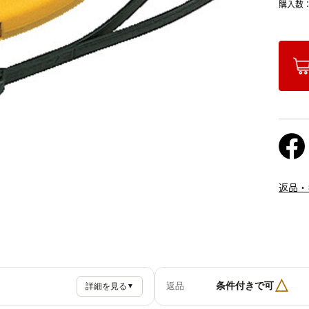
購入数
返品・
△
条件付きで可
返品
詳細を見る
▼