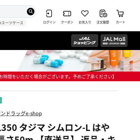
ログイン
クーポン
お気入り
注文履歴
カート
#スーツケース
までにお時間をいただく場合がございます。予めご了承ください】
ンドラッグe-shop
L350 タジマ シムロン-L はや
 長さ50m 【直送品】 返品・キ