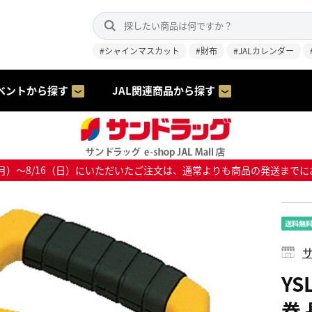
#シャインマスカット
#財布
#JALカレンダー
ベントから探す
JAL関連商品から探す
8/10（月）～8/16（日）にいただいたご注文は、通常よりも商品の発送
サ
YS
巻