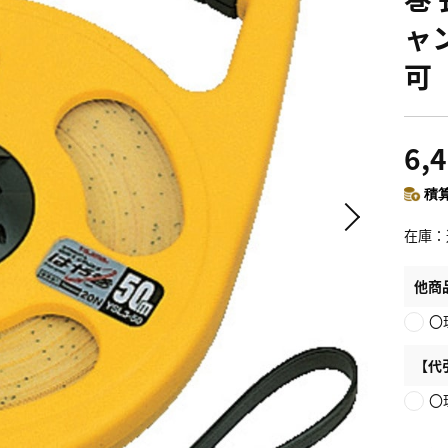
ャ
可
6,
積算
在庫
他商
〇
【代
〇