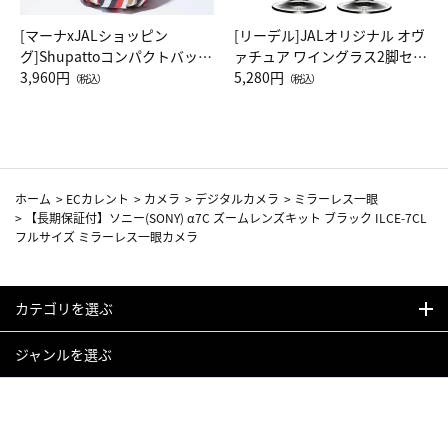
[マーナxJALショッピン
[リーデル]JALオリジナル オヴ
グ]Shupattoコンパクトバッグ
ァチュア ワイングラス2脚セッ
Drop JAL客室乗務員（LC）ス
3,960円
ト（レッドワイン）
5,280円
（税込）
（税込）
カーフ柄
ホーム
>
ECカレント
>
カメラ
>
デジタルカメラ
>
ミラーレス一眼
>
【長期保証付】ソニー(SONY) α7C ズームレンズキット ブラック ILCE-7CL
フルサイズ ミラーレス一眼カメラ
カテゴリを選ぶ
ジャンルを選ぶ