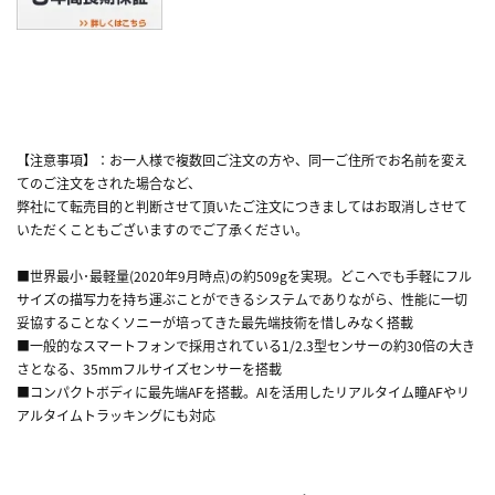
【注意事項】：お一人様で複数回ご注文の方や、同一ご住所でお名前を変え
てのご注文をされた場合など、
弊社にて転売目的と判断させて頂いたご注文につきましてはお取消しさせて
いただくこともございますのでご了承ください。
■世界最小･最軽量(2020年9月時点)の約509gを実現。どこへでも手軽にフル
サイズの描写力を持ち運ぶことができるシステムでありながら、性能に一切
妥協することなくソニーが培ってきた最先端技術を惜しみなく搭載
■一般的なスマートフォンで採用されている1/2.3型センサーの約30倍の大き
さとなる、35mmフルサイズセンサーを搭載
■コンパクトボディに最先端AFを搭載。AIを活用したリアルタイム瞳AFやリ
アルタイムトラッキングにも対応