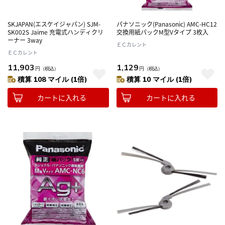
SKJAPAN(エスケイジャパン) SJM-
パナソニック(Panasonic) AMC-HC12
SK002S Jaime 充電式ハンディクリ
交換用紙パックM型Vタイプ 3枚入
ーナー 3way
ＥＣカレント
ＥＣカレント
11,903
1,129
円
（税込）
円
（税込）
積算 108 マイル (1倍)
積算 10 マイル (1倍)
カートに入れる
カートに入れる