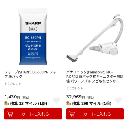
シャープ(SHARP) EC-530PN シャー
パナソニック(Panasonic) MC-
プ 紙パック
PJ250G 紙パック式キャニスター掃除
機 パワーノズル スゴ取れセンサー 日
ＥＣカレント
本製
ＥＣカレント
1,430
32,969
円
（税込）
円
（税込）
積算 13 マイル (1倍)
積算 299 マイル (1倍)
カートに入れる
カートに入れる