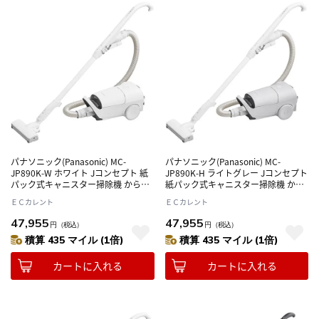
パナソニック(Panasonic) MC-
パナソニック(Panasonic) MC-
JP890K-W ホワイト Jコンセプト 紙
JP890K-H ライトグレー Jコンセプト
パック式キャニスター掃除機 からま
紙パック式キャニスター掃除機 から
ないブラシplus スゴ取れセンサー 日
まないブラシplus スゴ取れセンサー
ＥＣカレント
ＥＣカレント
本製
日本製
47,955
47,955
円
（税込）
円
（税込）
積算 435 マイル (1倍)
積算 435 マイル (1倍)
カートに入れる
カートに入れる