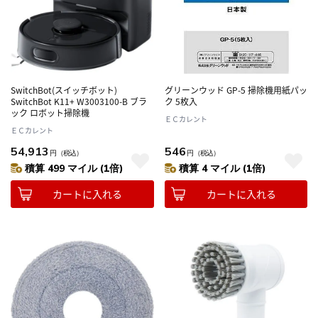
SwitchBot(スイッチボット)
グリーンウッド GP-5 掃除機用紙パッ
SwitchBot K11+ W3003100-B ブラ
ク 5枚入
ック ロボット掃除機
ＥＣカレント
ＥＣカレント
54,913
546
円
（税込）
円
（税込）
積算 499 マイル (1倍)
積算 4 マイル (1倍)
カートに入れる
カートに入れる