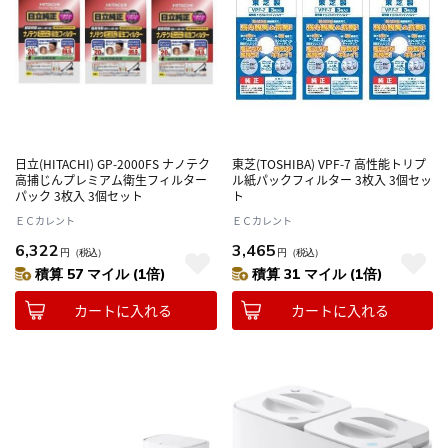
日立(HITACHI) GP-2000FS ナノテク
東芝(TOSHIBA) VPF-7 高性能トリプ
高捕じんプレミアム衛生フィルター
ル紙パックフィルター 3枚入 3個セッ
パック 3枚入 3個セット
ト
ＥＣカレント
ＥＣカレント
6,322
3,465
円
（税込）
円
（税込）
積算 57 マイル (1倍)
積算 31 マイル (1倍)
カートに入れる
カートに入れる