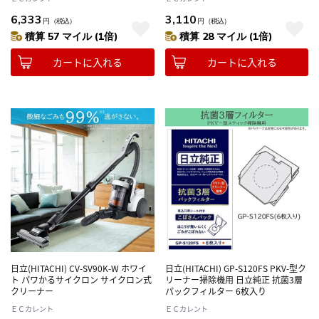
6,333
3,110
円
（税込）
円
（税込）
積算 57 マイル (1倍)
積算 28 マイル (1倍)
カートに入れる
カートに入れる
日立(HITACHI) CV-SV90K-W ホワイ
日立(HITACHI) GP-S120FS PKV-型ク
ト パワかるサイクロン サイクロン式
リーナー掃除機用 日立純正 抗菌3層
クリーナー
パックフィルター 6枚入り
ＥＣカレント
ＥＣカレント