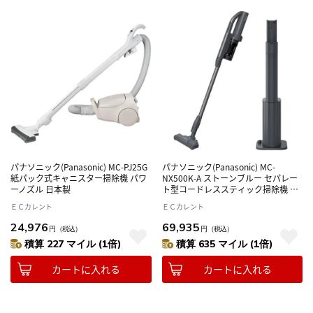
パナソニック(Panasonic) MC-PJ25G
パナソニック(Panasonic) MC-
紙パック式キャニスター掃除機 パワ
NX500K-A ストーンブルー セパレー
ーノズル 日本製
ト型コードレススティック掃除機 ク
リーンドック 自動収集 すご取れセン
ＥＣカレント
ＥＣカレント
サー 日本製
24,976
69,935
円
（税込）
円
（税込）
積算 227 マイル (1倍)
積算 635 マイル (1倍)
カートに入れる
カートに入れる