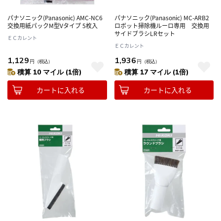
パナソニック(Panasonic) AMC-NC6
パナソニック(Panasonic) MC-ARB2
交換用紙パックM型Vタイプ 5枚入
ロボット掃除機ルーロ専用 交換用
サイドブラシLRセット
ＥＣカレント
ＥＣカレント
1,129
1,936
円
（税込）
円
（税込）
積算 10 マイル (1倍)
積算 17 マイル (1倍)
カートに入れる
カートに入れる