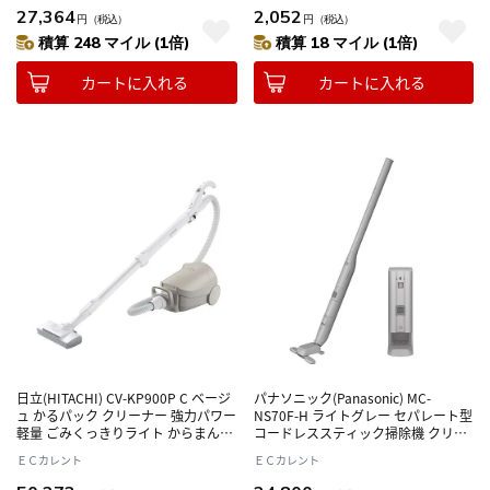
27,364
2,052
円
（税込）
円
（税込）
積算 248 マイル (1倍)
積算 18 マイル (1倍)
カートに入れる
カートに入れる
日立(HITACHI) CV-KP900P C ベージ
パナソニック(Panasonic) MC-
ュ かるパック クリーナー 強力パワー
NS70F-H ライトグレー セパレート型
軽量 ごみくっきりライト からまんブ
コードレススティック掃除機 クリー
ラシ 日本製
ンドック 自動ゴミ収集
ＥＣカレント
ＥＣカレント