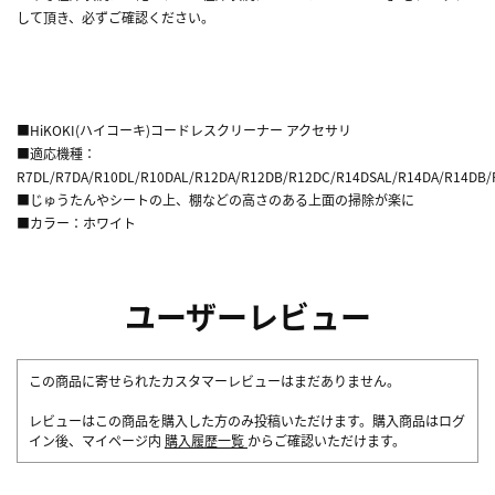
して頂き、必ずご確認ください。
■HiKOKI(ハイコーキ)コードレスクリーナー アクセサリ
■適応機種：
R7DL/R7DA/R10DL/R10DAL/R12DA/R12DB/R12DC/R14DSAL/R14DA/R14DB/
■じゅうたんやシートの上、棚などの高さのある上面の掃除が楽に
■カラー：ホワイト
ユーザーレビュー
この商品に寄せられたカスタマーレビューはまだありません。
レビューはこの商品を購入した方のみ投稿いただけます。購入商品はログ
イン後、マイページ内
購入履歴一覧
からご確認いただけます。