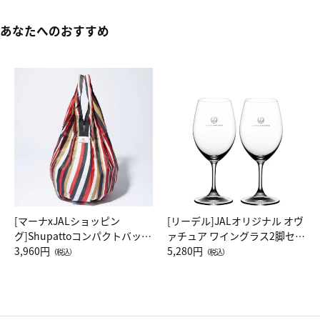
あなたへのおすすめ
[マーナxJALショッピン
[リーデル]JALオリジナル オヴ
グ]Shupattoコンパクトバッグ
ァチュア ワイングラス2脚セッ
Drop JAL客室乗務員（LC）ス
3,960円
ト（レッドワイン）
5,280円
（税込）
（税込）
カーフ柄