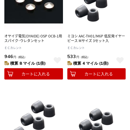
オヤイデ電気(OYAIDE) OSP OCB-1用
ミヨシ AAC-TH01/M6P 低反発イヤー
スパイク･ウレタンセット
ピース Mサイズ 3セット入
ＥＣカレント
ＥＣカレント
946
533
円
（税込）
円
（税込）
積算 8 マイル (1倍)
積算 4 マイル (1倍)
カートに入れる
カートに入れる