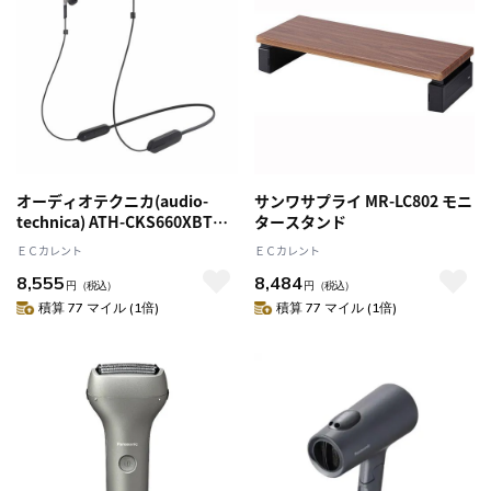
オーディオテクニカ(audio-
サンワサプライ MR-LC802 モニ
technica) ATH-CKS660XBT
タースタンド
GM ガンメタリック SOLID
ＥＣカレント
ＥＣカレント
BASS ワイヤレスヘッドホン
8,555
8,484
円
（税込）
円
（税込）
積算 77 マイル (1倍)
積算 77 マイル (1倍)