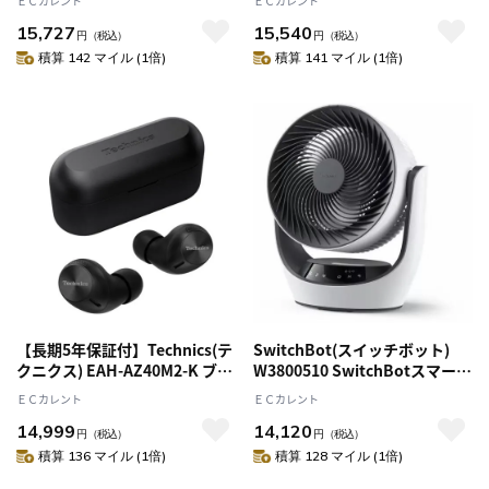
ＥＣカレント
ＥＣカレント
15,727
15,540
円
（税込）
円
（税込）
積算 142 マイル (1倍)
積算 141 マイル (1倍)
【長期5年保証付】Technics(テ
SwitchBot(スイッチボット)
クニクス) EAH-AZ40M2-K ブラ
W3800510 SwitchBotスマート
ック 完全ワイヤレスBluetooth
サーキュレーター バッテリー式
ＥＣカレント
ＥＣカレント
イヤホン
電気代節約 衣類乾燥サポート
14,999
14,120
生乾き対策
円
（税込）
円
（税込）
積算 136 マイル (1倍)
積算 128 マイル (1倍)