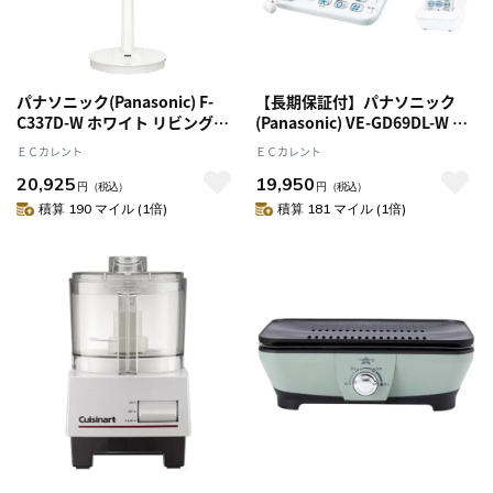
パナソニック(Panasonic) F-
【長期保証付】パナソニック
C337D-W ホワイト リビング扇
(Panasonic) VE-GD69DL-W デ
1/f ゆらぎ DCモーター 7枚羽
ジタルコードレス電話機 子機1
ＥＣカレント
ＥＣカレント
根 30cm リモコン付き節電・電
台付き
20,925
19,950
気代対策 心地よい風
円
（税込）
円
（税込）
積算 190 マイル (1倍)
積算 181 マイル (1倍)