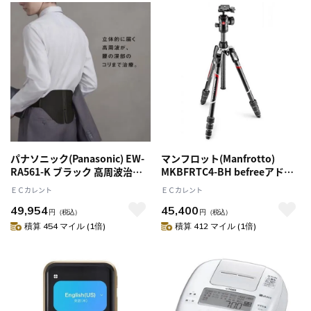
パナソニック(Panasonic) EW-
マンフロット(Manfrotto)
RA561-K ブラック 高周波治療
MKBFRTC4-BH befreeアドバ
器 コリコランワイド3D 腰専用
ンス カーボンT三脚キット
ＥＣカレント
ＥＣカレント
49,954
45,400
円
（税込）
円
（税込）
積算 454 マイル (1倍)
積算 412 マイル (1倍)