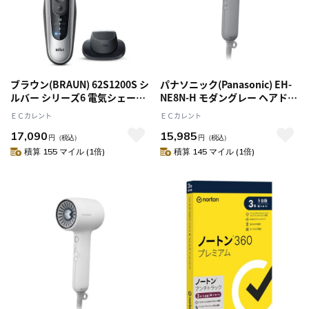
ブラウン(BRAUN) 62S1200S シ
パナソニック(Panasonic) EH-
ルバー シリーズ6 電気シェーバ
NE8N-H モダングレー ヘアドラ
ー
イヤー イオニティ Panasonic
ＥＣカレント
ＥＣカレント
ionity コンパクト ダブルミネラ
17,090
15,985
ルマイナスイオン
円
（税込）
円
（税込）
積算 155 マイル (1倍)
積算 145 マイル (1倍)