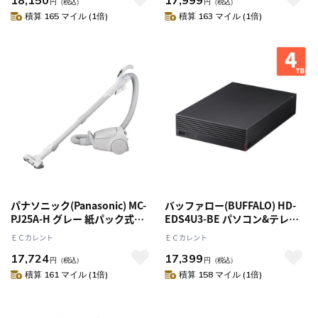
円
（税込）
円
（税込）
積算 165 マイル (1倍)
積算 163 マイル (1倍)
パナソニック(Panasonic) MC-
バッファロー(BUFFALO) HD-
PJ25A-H グレー 紙パック式キ
EDS4U3-BE パソコン&テレビ
ャニスター掃除機
録画用 外付けHDD 4TB
ＥＣカレント
ＥＣカレント
17,724
17,399
円
（税込）
円
（税込）
積算 161 マイル (1倍)
積算 158 マイル (1倍)