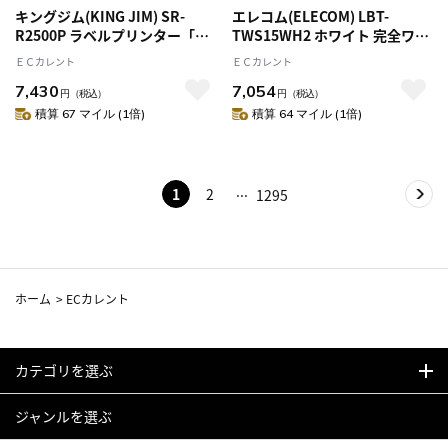
キングジム(KING JIM) SR-
エレコム(ELECOM) LBT-
R2500P ラベルプリンター「テ
TWS15WH2 ホワイト 完全ワイ
プラ」PRO スマホ対応 18mm
ヤレスBluetoothヘッドホン ノ
ＥＣカレント
ＥＣカレント
幅対応
イズキャンセリング
7,430
7,054
円
（税込）
円
（税込）
積算 67 マイル (1倍)
積算 64 マイル (1倍)
1
2
1295
ホーム
>
ECカレント
カテゴリを選ぶ
ジャンルを選ぶ