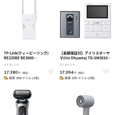
TP-Link(ティーピーリンク)
【長期保証付】アイリスオーヤ
RE235BE BE3600
マ(Iris Ohyama) TD-SM3010T-
2882Mbps+688Mbps デュアル
WSH ホワイト/ガンメタリック
ＥＣカレント
ＥＣカレント
バンドWi-Fi 7中継器 外部アン
テレビドアホン
17,380
17,094
テナx2
円
（税込）
円
（税込）
積算 158 マイル (1倍)
積算 155 マイル (1倍)