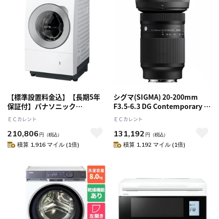
【標準設置料金込】【長期5年
シグマ(SIGMA) 20-200mm
保証付】パナソニック
F3.5-6.3 DG Contemporary ソ
(Panasonic) NA-LX113EL-W マ
ニーEマウント フルサイズ 高倍
ＥＣカレント
ＥＣカレント
ットホワイト ななめドラム洗濯
率ズームレンズ
210,806
131,192
乾燥機 左開き 洗濯11kg/乾燥
円
（税込）
円
（税込）
6kg
積算 1,916 マイル (1倍)
積算 1,192 マイル (1倍)