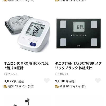
オムロン(OMRON) HCR-7102
タニタ(TANITA) BC767BK メタ
上腕式血圧計
リックブラック 体組成計
ＥＣカレント
ＥＣカレント
9,072
9,000
円
（税込）
円
（税込）
積算 82 マイル (1倍)
積算 81 マイル (1倍)