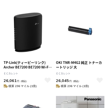
TP-Link(ティーピーリンク)
OKI TNR-M4G2 純正 トナーカ
Archer BE7200 BE7200 Wi-Fi
ートリッジ 大
7(be) 5764+1376Mbps IPv6 デ
ＥＣカレント
ＥＣカレント
ュアルバンド対応 Wi-Fiルータ
26,061
26,045
ー 10Gbps WAN/LANx1、
円
（税込）
円
（税込）
2.5Gbps WAN/LANx1
積算 236 マイル (1倍)
積算 236 マイル (1倍)