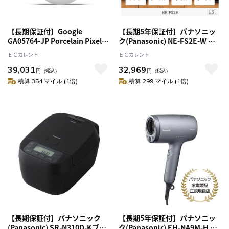
【長期保証付】Google
【長期5年保証付】パナソニッ
GA05764-JP Porcelain Pixel
ク(Panasonic) NE-FS2E-W ホ
Buds Pro 2 完全ワイヤレスイ
ワイト オーブンレンジ 15L 電
ＥＣカレント
ＥＣカレント
ヤホン Bluetooth5.4
子レンジ
39,031
32,969
円
（税込）
円
（税込）
積算 354 マイル (1倍)
積算 299 マイル (1倍)
【長期保証付】パナソニック
【長期5年保証付】パナソニッ
(Panasonic) SR-N310D-Kブラ
ク(Panasonic) EH-NA9M-H ヘ