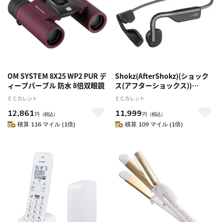
OM SYSTEM 8X25 WP2 PUR デ
Shokz(AfterShokz)(ショック
ィープパーブル 防水 8倍双眼鏡
ス(アフターショックス))
OPENMOVE スレートグレー 骨
ＥＣカレント
ＥＣカレント
伝導イヤホン Bluetooth
12,861
11,999
Ver.5.1対応 AFT-EP-000022
円
（税込）
円
（税込）
積算 116 マイル (1倍)
積算 109 マイル (1倍)