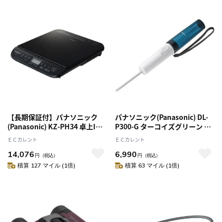
【長期保証付】パナソニック
パナソニック(Panasonic) DL-
(Panasonic) KZ-PH34 卓上IH
P300-G ターコイズグリーン ハ
調理器
ンディトワレ スリム 携帯用お
ＥＣカレント
ＥＣカレント
しり洗浄器
14,076
6,990
円
（税込）
円
（税込）
積算 127 マイル (1倍)
積算 63 マイル (1倍)