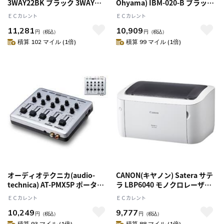
3WAY22BK ブラック 3WAYビ
Ohyama) IBM-020-B ブラック
ジネスバッグ 出張用 大型
ホームベーカリー
ＥＣカレント
ＥＣカレント
11,281
10,909
円
（税込）
円
（税込）
積算 102 マイル (1倍)
積算 99 マイル (1倍)
オーディオテクニカ(audio-
CANON(キヤノン) Satera サテ
technica) AT-PMX5P ポータブ
ラ LBP6040 モノクロレーザー
ルマルチミキサー
プリンター A4対応
ＥＣカレント
ＥＣカレント
10,249
9,777
円
（税込）
円
（税込）
積算 93 マイル (1倍)
積算 88 マイル (1倍)