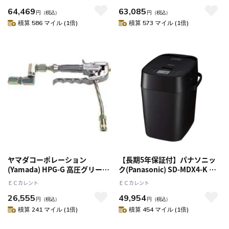
どっちもドア 179L 幅495mm
64,469
63,085
円
（税込）
円
（税込）
積算 586 マイル (1倍)
積算 573 マイル (1倍)
ヤマダコーポレーション
【長期5年保証付】パナソニッ
(Yamada) HPG-G 高圧グリース
ク(Panasonic) SD-MDX4-K ブ
ガン
ラック ホームベーカリー ビス
ＥＣカレント
ＥＣカレント
トロ
26,555
49,954
円
（税込）
円
（税込）
積算 241 マイル (1倍)
積算 454 マイル (1倍)