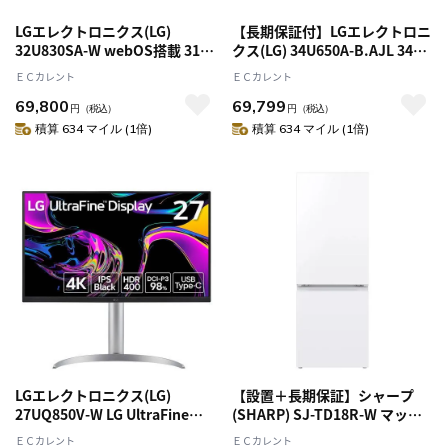
LGエレクトロニクス(LG)
【長期保証付】LGエレクトロニ
32U830SA-W webOS搭載 31.5
クス(LG) 34U650A-B.AJL 34型
インチ 4K LG Smart Monitor
WQHD (3440x1440) 3800R曲
ＥＣカレント
ＥＣカレント
IPSディスプレイ モニター
面型 IPS Monitor ウルトラワイ
69,800
69,799
ド ディスプレイ
円
（税込）
円
（税込）
積算 634 マイル (1倍)
積算 634 マイル (1倍)
LGエレクトロニクス(LG)
【設置＋長期保証】シャープ
27UQ850V-W LG UltraFine
(SHARP) SJ-TD18R-W マット
Display 27型 4Kディスプレイ
ホワイト 2ドア 冷蔵庫 つけかえ
ＥＣカレント
ＥＣカレント