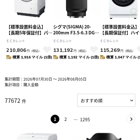
【標準設置料金込】
シグマ(SIGMA) 20-
【標準設置料金込】
【長期5年保証付】パナ
200mm F3.5-6.3 DG
【長期保証付】ハイ
ソニック(Panasonic)
Contemporary ソニー
ール(Haier) JW-
ＥＣカレント
ＥＣカレント
ＥＣカレント
NA-LX113EL-W マット
Eマウント フルサイズ
FP80A-W ホワイト
210,806
131,192
115,269
ホワイト ななめドラム
高倍率ズームレンズ
DeLAITO Step ド
円
（税込）
円
（税込）
円
（税込）
洗濯乾燥機 左開き 洗濯
式洗濯乾燥機 左開き
積算 1,916 マイル (1倍)
積算 1,192 マイル (1倍)
積算 1,047 マイル (
11kg/乾燥6kg
濯8kg/乾燥4kg デ
イト
集計期間：2026年07月30日 ～ 2026年08月05日
集計項目：購入金額
77672
件
1
2
1295