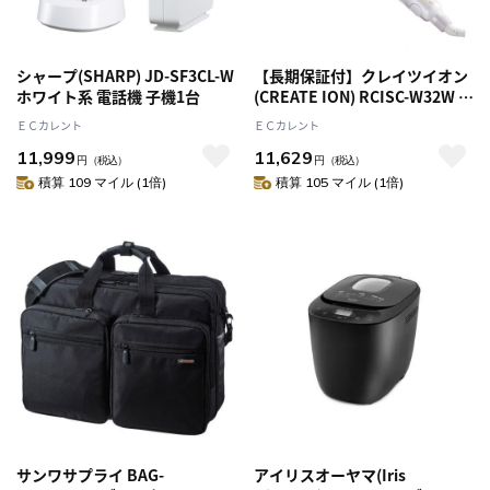
シャープ(SHARP) JD-SF3CL-W
【長期保証付】クレイツイオン
ホワイト系 電話機 子機1台
(CREATE ION) RCISC-W32W ホ
ワイト エクストリームカールII
ＥＣカレント
ＥＣカレント
プラス
11,999
11,629
円
（税込）
円
（税込）
積算 109 マイル (1倍)
積算 105 マイル (1倍)
サンワサプライ BAG-
アイリスオーヤマ(Iris