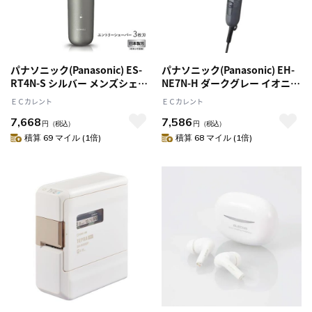
パナソニック(Panasonic) ES-
パナソニック(Panasonic) EH-
RT4N-S シルバー メンズシェー
NE7N-H ダークグレー イオニテ
バー エントリーシェーバー 3枚
ィ ヘアドライヤー
ＥＣカレント
ＥＣカレント
刃
7,668
7,586
円
（税込）
円
（税込）
積算 69 マイル (1倍)
積算 68 マイル (1倍)