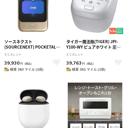
ソースネクスト
タイガー魔法瓶(TIGER) JPI-
(SOURCENEXT) POCKETALK
Y100-WY ピュアホワイト 圧力
S2 Plus G(ポケトークS2プラス)
IHジャー炊飯器 炊きたて 5.5合
ＥＣカレント
ＥＣカレント
グローバル通信2年 ゴールド
39,930
39,763
円
（税込）
円
（税込）
積算 363 マイル (1倍)
積算 361 マイル (1倍)