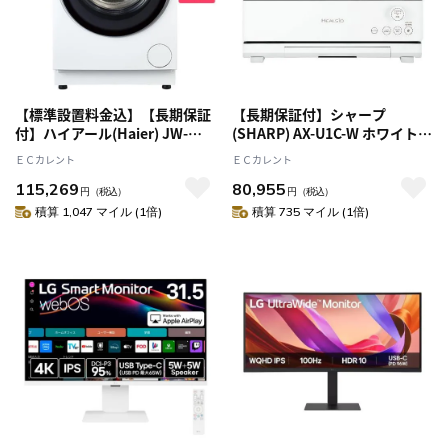
【標準設置料金込】【長期保証
【長期保証付】シャープ
付】ハイアール(Haier) JW-
(SHARP) AX-U1C-W ホワイト
FP80A-W ホワイト DeLAITO
ヘルシオ ウォーターオーブン
ＥＣカレント
ＥＣカレント
Step ドラム式洗濯乾燥機 左開
26L スチームオーブンレンジ
115,269
80,955
き 洗濯8kg/乾燥4kg ディライト
円
（税込）
円
（税込）
積算 1,047 マイル (1倍)
積算 735 マイル (1倍)