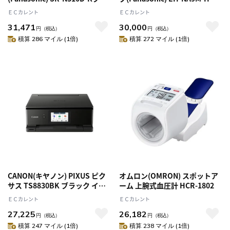
ック 可変圧力IHジャー炊飯
アードライヤー ナノケア ノー
ＥＣカレント
ＥＣカレント
器 おどり炊き 5.5合
ブルグレー
31,471
30,000
円
（税込）
円
（税込）
積算 286 マイル (1倍)
積算 272 マイル (1倍)
CANON(キヤノン) PIXUS ピク
オムロン(OMRON) スポットア
サス TS8830BK ブラック イン
ーム 上腕式血圧計 HCR-1802
クジェットプリンター A4対応
ＥＣカレント
ＥＣカレント
PIXUSTS8830BK
27,225
26,182
円
（税込）
円
（税込）
積算 247 マイル (1倍)
積算 238 マイル (1倍)