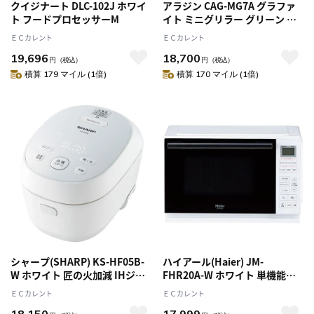
クイジナート DLC-102J ホワイ
アラジン CAG-MG7A グラファ
ト フードプロセッサーM
イト ミニグリラー グリーン ホ
ットプレート
ＥＣカレント
ＥＣカレント
19,696
18,700
円
（税込）
円
（税込）
積算 179 マイル (1倍)
積算 170 マイル (1倍)
シャープ(SHARP) KS-HF05B-
ハイアール(Haier) JM-
W ホワイト 匠の火加減 IHジャ
FHR20A-W ホワイト 単機能レ
ー炊飯器 3合
ンジ
ＥＣカレント
ＥＣカレント
18,150
17,999