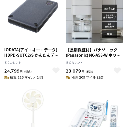
IODATA(アイ・オー・データ)
【長期保証付】パナソニック
HDPD-SUTC2/S かんたんデー
(Panasonic) NC-A58-W ホワイ
タ移行アプリ内蔵 ポータブル
ト 全自動コーヒーメーカーミル
ＥＣカレント
ＥＣカレント
HDD 2TB
自動洗浄 6種の味わいが楽しめ
24,799
23,079
る 全自動 苦味 コク デカフェ コ
円
（税込）
円
（税込）
ンパクトボディ
積算 225 マイル (1倍)
積算 209 マイル (1倍)