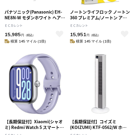
パナソニック(Panasonic) EH-
ノートンライフロック ノートン
NE8N-W モダンホワイト ヘアド
360 プレミアム/ノートン アン
ライヤー イオニティ Panasonic
チトラック 3年5台版
ＥＣカレント
ＥＣカレント
ionity コンパクト ダブルミネラ
15,985
15,951
ルマイナスイオン
円
（税込）
円
（税込）
積算 145 マイル (1倍)
積算 145 マイル (1倍)
【長期保証付】Xiaomi(シャオ
【長期保証付】コイズミ
ミ) Redmi Watch 5 スマートウ
(KOIZUMI) KTF-0562/W ホワ
ォッチ ラベンダーパープル
イト タワーファン