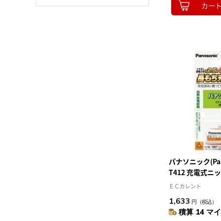
カー
パナソニック(Pana
T412 充電式
ＥＣカレント
1,633
円
（税込）
積算 14 マイ