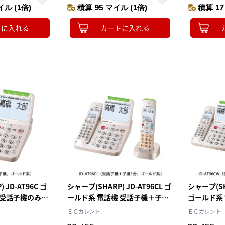
イル (1倍)
積算 95 マイル (1倍)
積算 17
トに入れる
カートに入れる
 JD-AT96C ゴ
シャープ(SHARP) JD-AT96CL ゴ
シャープ(SH
 受話子機のみモ
ールド系 電話機 受話子機＋子機1
ゴールド系
台モデル
機2台モデ
ＥＣカレント
ＥＣカレント