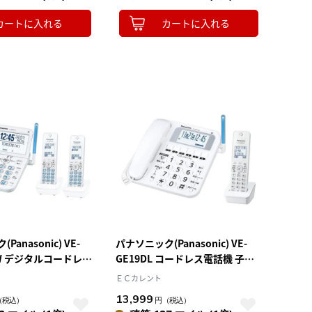
カートに入れる
カートに入れる
anasonic) VE-
パナソニック(Panasonic) VE-
-W デジタルコードレス
GE19DL コードレス電話機 子機1
2台付き
台付き
ＥＣカレント
13,999
（税込）
円
（税込）