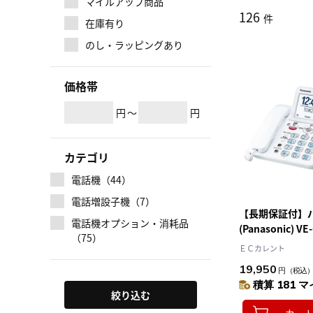
マイルアップ商品
126
件
在庫有り
のし・ラッピングあり
価格帯
円
～
円
カテゴリ
電話機（44）
電話増設子機（7）
【長期保証付】
電話機オプション・消耗品
(Panasonic) V
（75）
タルコードレス電
ＥＣカレント
き
19,950
円
（税込
積算 181 マ
絞り込む