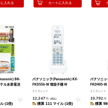
トに入れる
カートに入れる
sonic) BK-
パナソニック(Panasonic) KX-
パナソニック(P
ニッケル水素電池
FKD556-W 増設子機 W
FKD405-
ＥＣカレント
ＥＣカレント
12,247
10,792
円
（税込）
円
ル (1倍)
積算 111 マイル (1倍)
積算 98