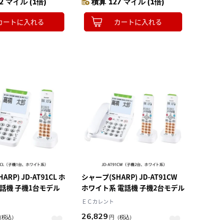
2 マイル (1倍)
積算 127 マイル (1倍)
カートに入れる
カートに入れる
RP) JD-AT91CL ホ
シャープ(SHARP) JD-AT91CW
話機 子機1台モデル
ホワイト系 電話機 子機2台モデル
ＥＣカレント
26,829
（税込）
円
（税込）