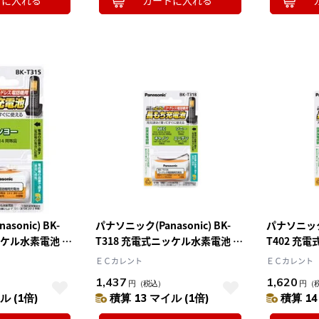
トに入れる
カートに入れる
10
2026.10
月
2026.11
木
金
土
日
月
火
水
木
金
土
4
5
1
2
3
0
11
12
4
5
6
7
8
9
10
sonic) BK-
パナソニック(Panasonic) BK-
パナソニック(P
7
18
19
11
12
13
14
15
16
17
ッケル水素電池 コ
T318 充電式ニッケル水素電池 コ
T402 充
4
25
26
18
19
20
21
22
23
24
用
ードレス電話機用
ードレス電
25
26
ＥＣカレント
27
28
29
30
31
ＥＣカレント
1,437
1,620
円
（税込）
円
（
ル (1倍)
積算 13 マイル (1倍)
積算 14