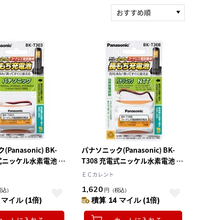
おすすめ順
新着順
積算マイル率（高い
順）
人気順
レビュー件数（多い
順）
レビュー評価（高い
順）
価格（安い順）
価格（高い順）
anasonic) BK-
パナソニック(Panasonic) BK-
電式ニッケル水素電池 コ
T308 充電式ニッケル水素電池 コ
話機用
ードレス電話機用
ＥＣカレント
1,620
税込）
円
（税込）
 マイル (1倍)
積算 14 マイル (1倍)