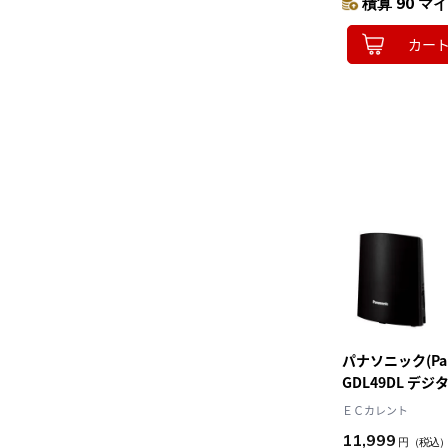
積算 90 マイ
カー
パナソニック(Pana
GDL49DL デ
話機 子機1台付
ＥＣカレント
11,999
円
（税込