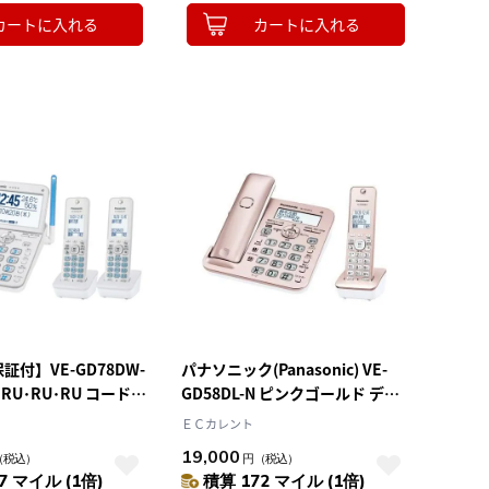
カートに入れる
カートに入れる
証付】VE-GD78DW-
パナソニック(Panasonic) VE-
ｲﾄ RU･RU･RU コードレ
GD58DL-N ピンクゴールド デジ
子機
タルコードレス電話機 子機1台付
ＥＣカレント
き
19,000
（税込）
円
（税込）
7 マイル (1倍)
積算 172 マイル (1倍)