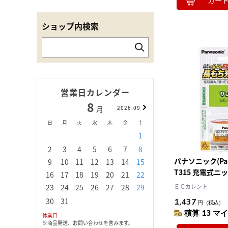
カー
ショップ内検索
営業日カレンダー
8
9
月
2026.09
月
日
月
火
水
木
金
土
日
月
火
水
1
1
2
3
2
3
4
5
6
7
8
6
7
8
9
1
パナソニック(Pana
9
10
11
12
13
14
15
13
14
15
16
1
T315 充電式ニ
16
17
18
19
20
21
22
20
21
22
23
2
ードレス電話機
23
24
25
26
27
28
29
ＥＣカレント
27
28
29
30
30
31
1,437
円
（税込）
積算 13 マイ
休業日
※商品発送、お問い合わせを含みます。