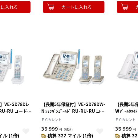
トに入れる
カートに入れる
E-GD78DL-
【長期5年保証付】VE-GD78DW-
【長期5年保
U･RU･RU コードレ
N ｼｬﾝﾊﾟﾝｺﾞｰﾙﾄﾞ RU･RU･RU コー
W ﾊﾟｰﾙﾎﾜ
ドレス電話 子機2台付
ス電話機 
ＥＣカレント
ＥＣカレント
35,999
35,999
）
円
（税込）
円
イル (1倍)
積算 327 マイル (1倍)
積算 32