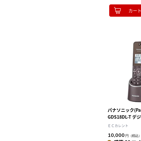
カー
パナソニック(Pana
GDS18DL-T
電話機 充電台付
ＥＣカレント
台
10,000
円
（税込