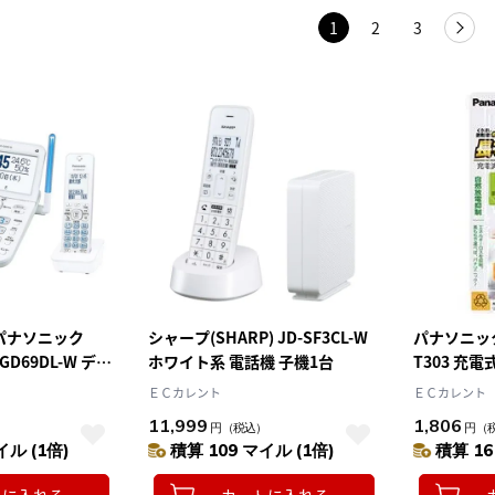
1
2
3
パナソニック
シャープ(SHARP) JD-SF3CL-W
パナソニック(P
E-GD69DL-W デジ
ホワイト系 電話機 子機1台
T303 充
話機 子機1台付
ードレス電
ＥＣカレント
ＥＣカレント
11,999
1,806
）
円
（税込）
円
（
イル (1倍)
積算 109 マイル (1倍)
積算 16