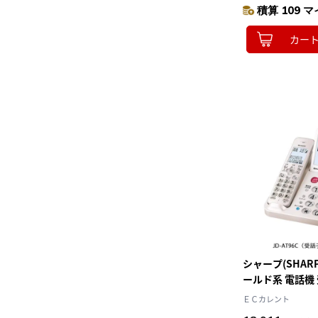
積算 109 マ
カー
シャープ(SHARP)
ールド系 電話機
デル
ＥＣカレント