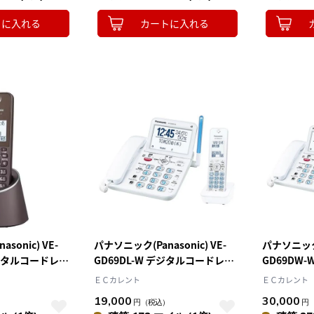
トに入れる
カートに入れる
sonic) VE-
パナソニック(Panasonic) VE-
パナソニック(P
 デジタルコードレス
GD69DL-W デジタルコードレス
GD69DW
親機および子機1
電話機 子機1台付き
電話機 子機
ＥＣカレント
ＥＣカレント
19,000
30,000
）
円
（税込）
円