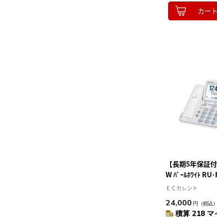
カー
【長期5年保証付】V
W ﾊﾟｰﾙﾎﾜｲﾄ R
ス電話機 子機
ＥＣカレント
24,000
円
（税込
積算 218 マ