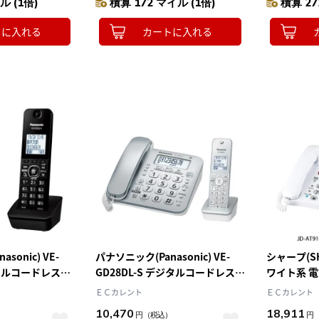
ル (1倍)
積算 172 マイル (1倍)
積算 27
トに入れる
カートに入れる
sonic) VE-
パナソニック(Panasonic) VE-
シャープ(SHA
ジタルコードレス電
GD28DL-S デジタルコードレス電
ワイト系 電
き
話機 子機1台付き 迷惑電話防止対
ＥＣカレント
ＥＣカレント
策 シルバー
10,470
18,911
）
円
（税込）
円