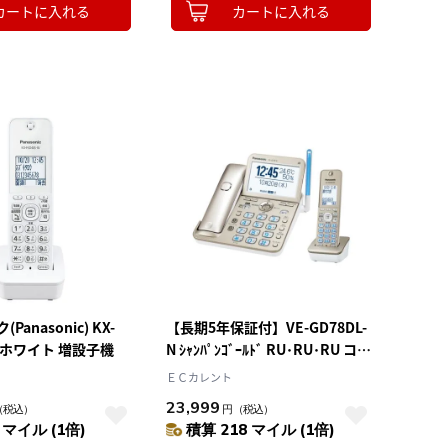
カートに入れる
カートに入れる
anasonic) KX-
【長期5年保証付】VE-GD78DL-
W ホワイト 増設子機
N ｼｬﾝﾊﾟﾝｺﾞｰﾙﾄﾞ RU･RU･RU コー
ドレス電話 子機1台付
ＥＣカレント
23,999
（税込）
円
（税込）
 マイル (1倍)
積算 218 マイル (1倍)