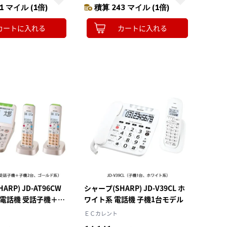
1 マイル (1倍)
積算 243 マイル (1倍)
カートに入れる
カートに入れる
ARP) JD-AT96CW
シャープ(SHARP) JD-V39CL ホ
 電話機 受話子機＋子
ワイト系 電話機 子機1台モデル
ル
ＥＣカレント