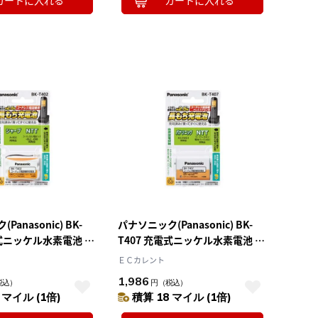
カートに入れる
カートに入れる
anasonic) BK-
パナソニック(Panasonic) BK-
電式ニッケル水素電池 コ
T407 充電式ニッケル水素電池 コ
話機用
ードレス電話機用
ＥＣカレント
1,986
税込）
円
（税込）
 マイル (1倍)
積算 18 マイル (1倍)