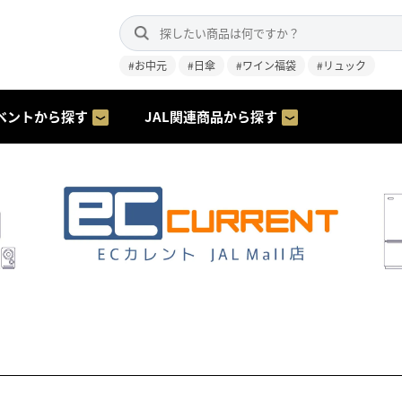
#お中元
#日傘
#ワイン福袋
#リュック
ベントから探す
JAL関連商品から探す