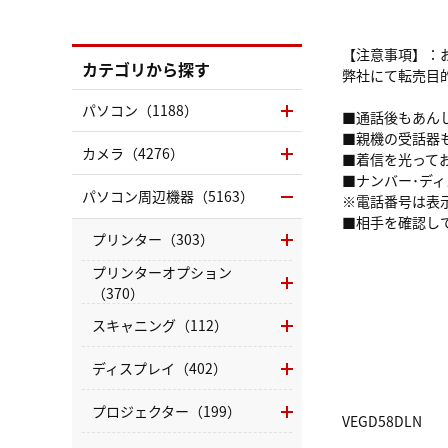
【注意事項】：
カテゴリから探す
弊社にて転売目
パソコン（1188）
■通話後もあん
■親機の受話器
カメラ（4276）
■着信を光って
■ナンバー･ディ
パソコン周辺機器（5163）
※電話番号は表
■相手を確認し
プリンター（303）
プリンターオプション
（370）
スキャニング（112）
ディスプレイ（402）
プロジェクター（199）
VEGD58DLN