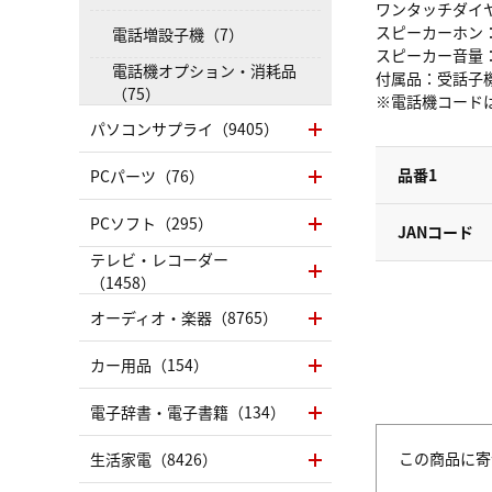
ワンタッチダイヤル
スピーカーホン：親
電話増設子機（7）
スピーカー音量：親
電話機オプション・消耗品
付属品：受話子
（75）
※電話機コード
パソコンサプライ（9405）
品番1
PCパーツ（76）
PCソフト（295）
JANコード
テレビ・レコーダー
（1458）
オーディオ・楽器（8765）
カー用品（154）
電子辞書・電子書籍（134）
この商品に寄
生活家電（8426）