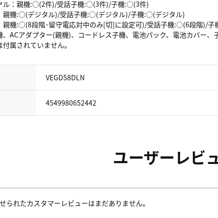
：親機:○(2件)/受話子機:○(3件)/子機:○(3件)
機:○(デジタル)/受話子機:○(デジタル)/子機:○(デジタル)
機:○(8段階･留守電応対中のみ[切]に設定可)/受話子機:○(6段階)/子機
機、ACアダプター(親機)、コードレス子機、電池パック、電池カバー、
は付属されていません。
VEGD58DLN
4549980652442
ユーザーレビ
せられたカスタマーレビューはまだありません。