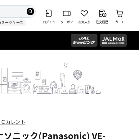
ログイン
クーポン
お気入り
注文履歴
カート
#スーツケース
ＥＣカレント
ソニック(Panasonic) VE-