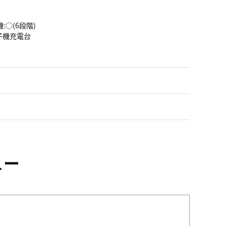
:○(6段階)
子機充電台
ュー