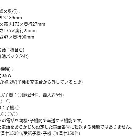
幅×奥行)：
9×189mm
×高さ173×奥行27mm
さ175×奥行25mm
さ47×奥行90mm
受話子機含む)
電池パック含む)
待機時)：
0.9W
W/約0.2W(子機を充電台から外しているとき)
○/子機：○(録音4件、最大約5分)
能：○
D：子機:○
送：○/○
の電話を親機･子機間で転送する機能です。
話をあらかじめ設定した電話番号に転送する機能ではありません。
漢字150件)/受話子機･子機:○(漢字150件)