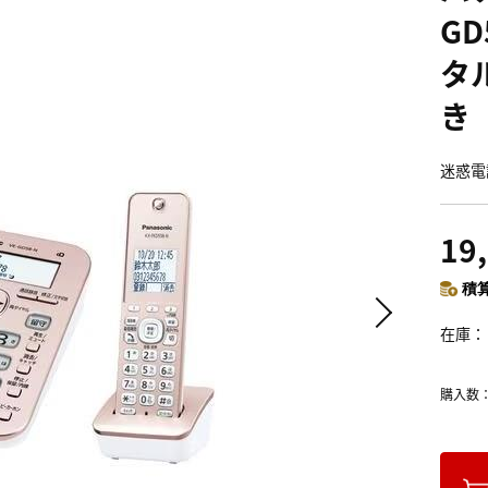
GD
タ
き
迷惑電
19
積算
在庫
購入数