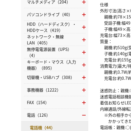
マルチメディア（204）
仕様
外形寸法(高さ×
パソコンドライブ（40）
親機:約78×15
受話子機:幅49
HDD（ハードディスク）・
子機:幅49×高
HDDケース（419）
充電台:幅73×高
ネットワーク・無線
質量：
LAN（405）
親機:約510g(
無停電電源装置（UPS）
子機:約140g(
（4）
充電台:約155g
キーボード・マウス（入力
消費電力(最大/
機器）（895）
親機:約3.7W/約
切替機・USBハブ（308）
充電台:約0.7
事務機器（1222）
迷惑防止：親機:
迷惑電話相談機
FAX（154）
着信お知らせLE
内線通話/外線転
電話（126）
※外の相手から
かかってきた電
電話帳：親機:○(
電話機（44）