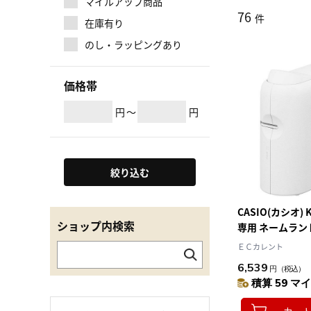
マイルアップ商品
76
件
在庫有り
のし・ラッピングあり
価格帯
円
～
円
絞り込む
CASIO(カシオ) 
ショップ内検索
専用 ネームランド
18mm幅対応
ＥＣカレント
6,539
円
（税込）
積算 59 マイ