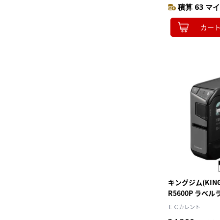
積算 63 マイ
カー
キングジム(KING 
R5600P ラベ
ラ」PRO PC/スマホ対応 4～
ＥＣカレント
24mmのテープ幅