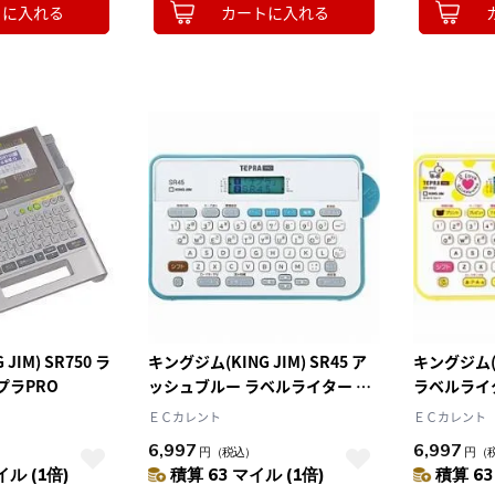
トに入れる
カートに入れる
JIM) SR750 ラ
キングジム(KING JIM) SR45 ア
キングジム(KI
プラPRO
ッシュブルー ラベルライター テ
ラベルライタ
プラPRO
ックマ
ＥＣカレント
ＥＣカレント
6,997
6,997
）
円
（税込）
円
（
イル (1倍)
積算 63 マイル (1倍)
積算 63