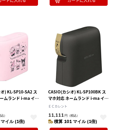
カートに入れる
カートに入れる
オ) KL-SP10-SA2 ス
CASIO(カシオ) KL-SP100BK ス
ームランド i-ma イー
マホ対応 ネームランド i-ma イー
オコラボモデル ピンク
マ 24mm幅対応 ブラック
ＥＣカレント
11,111
税込）
円
（税込）
 マイル (1倍)
積算 101 マイル (1倍)