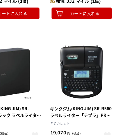
2 マイル (1倍)
積算 332 マイル (1倍)
カートに入れる
カートに入れる
NG JIM) SR-
キングジム(KING JIM) SR-R560
ブラック ラベルライター
ラベルライター「テプラ」PRO
O スマホ接続専用
対応テープ幅 4～24mm
ＥＣカレント
応
19,070
（税込）
円
（税込）