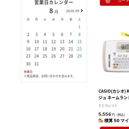
カー
営業日カレンダー
8
9
月
2026.09
月
日
月
火
水
木
金
土
日
月
火
水
1
1
2
3
2
3
4
5
6
7
8
6
7
8
9
1
9
10
11
12
13
14
15
13
14
15
16
1
16
17
18
19
20
21
22
20
21
22
23
2
23
24
25
26
27
28
29
27
28
29
30
30
31
休業日
※商品発送、お問い合わせを含みます。
CASIO(カシオ) K
ジュ ネームランド 
18mm対応
ＥＣカレント
5,556
円
（税込）
積算 50 マイ