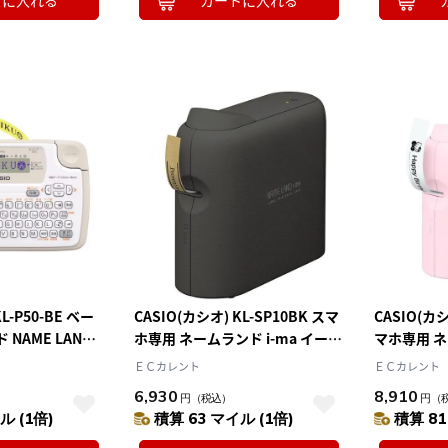
トに入れる
カートに入れる
10
2026.10
月
2026.11
木
金
土
日
月
火
水
木
金
土
4
5
1
2
3
0
11
12
4
5
6
7
8
9
10
7
18
19
11
12
13
14
15
16
17
4
25
26
18
19
20
21
22
23
24
25
26
27
28
29
30
31
L-P50-BE ベー
CASIO(カシオ) KL-SP10BK スマ
CASIO(カシ
NAME LAND
ホ専用 ネームランド i-ma イーマ
マホ専用 ネ
18mm幅対応 ブラック
マ サンリ
ＥＣカレント
ＥＣカレント
6,930
8,910
円
（税込）
円
（
ル (1倍)
積算 63 マイル (1倍)
積算 81