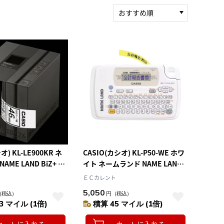
おすすめ順
新着順
積算マイル率（高い
順）
人気順
レビュー件数（多い
順）
レビュー評価（高い
順）
価格（安い順）
価格（高い順）
オ) KL-LE900KR ネ
CASIO(カシオ) KL-P50-WE ホワ
AME LAND BiZ+ ネ
イト ネームランド NAME LAND
 ビズプラス
18mm対応
ＥＣカレント
5,050
（税込）
円
（税込）
3 マイル (1倍)
積算 45 マイル (1倍)