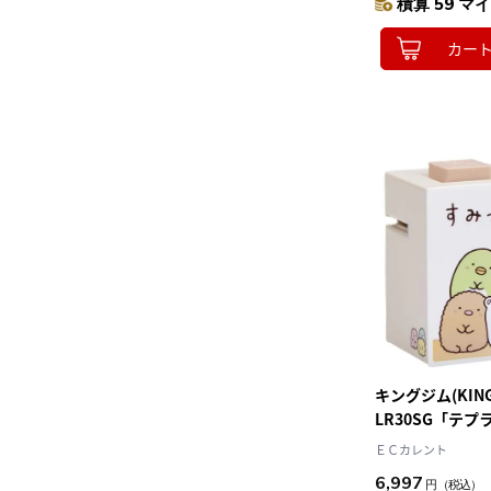
積算 59 マイ
カー
キングジム(KING 
LR30SG「テプラ
リンター スマホ
ＥＣカレント
6,997
円
（税込）