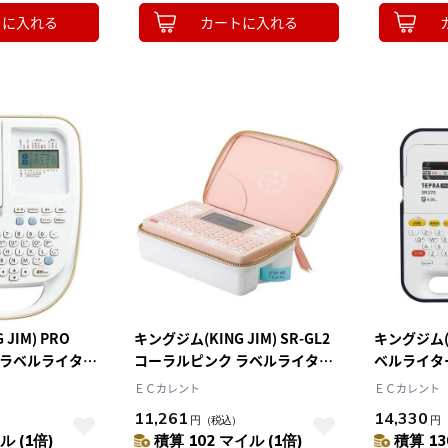
トに入れる
カートに入れる
JIM) PRO
キングジム(KING JIM) SR-GL2
キングジム(KI
ュ ラベルライター
コーラルピンク ラベルライター
ベルライター
テプラPRO
ＥＣカレント
ＥＣカレント
11,261
14,330
円
（税込）
円
ル (1倍)
積算 102 マイル (1倍)
積算 13