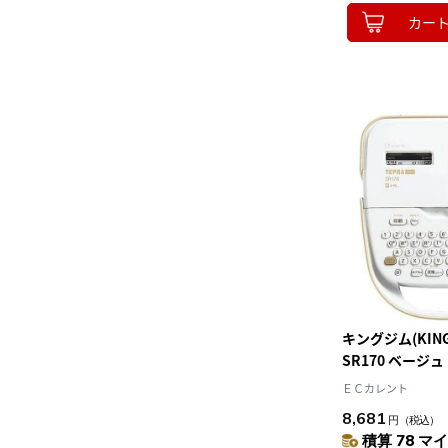
カー
キングジム(KING 
SR170 ベージ
テプラPRO
ＥＣカレント
8,681
円
（税込）
積算 78 マイ