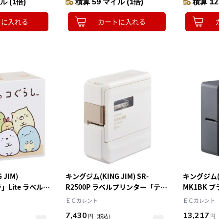
ル (1倍)
積算 59 マイル (1倍)
積算 12
トに入れる
カートに入れる
JIM)
キングジム(KING JIM) SR-
キングジム(KI
」Lite ラベルプ
R2500P ラベルプリンター「テプ
MK1BK 
専用
ラ」PRO スマホ対応 18mm幅対
テプラPR
ＥＣカレント
ＥＣカレント
応
24mm幅対
7,430
13,217
円
（税込）
円