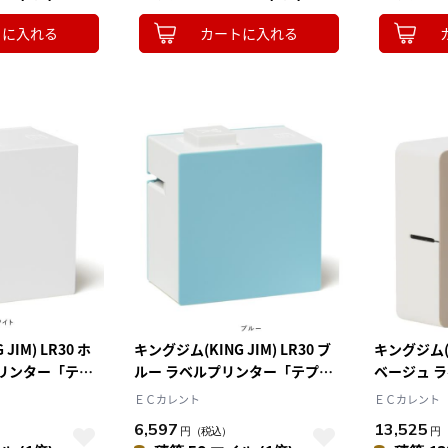
トに入れる
カートに入れる
JIM) LR30 ホ
キングジム(KING JIM) LR30 ブ
キングジム(KI
プリンター「テプ
ルー ラベルプリンター「テプ
ベージュ 
ホ専用ラベルプリ
ラ」Lite スマホ専用ラベルプリ
PRO スマ
ＥＣカレント
ＥＣカレント
ンター
応
6,597
13,525
円
（税込）
円