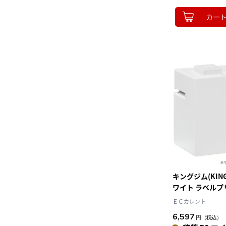
カー
キングジム(KING 
ワイト ラベル
ラ」Lite スマ
ＥＣカレント
ンター
6,597
円
（税込）