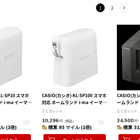
1
2
KL-SP10 スマホ
CASIO(カシオ) KL-SP100 スマホ
CASIO(カシ
 i-ma イーマ
対応 ネームランド i-ma イーマ
ームランド N
24mm幅対応
ームランド
ＥＣカレント
ＥＣカレント
10,296
34,500
円
（税込）
円
ル (1倍)
積算 93 マイル (1倍)
積算 31