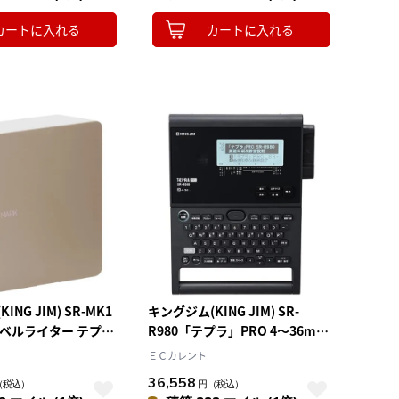
カートに入れる
カートに入れる
NG JIM) SR-MK1
キングジム(KING JIM) SR-
ラベルライター テプラ
R980「テプラ」PRO 4～36mm
ホ接続専用 24mm幅対
対応
ＥＣカレント
36,558
（税込）
円
（税込）