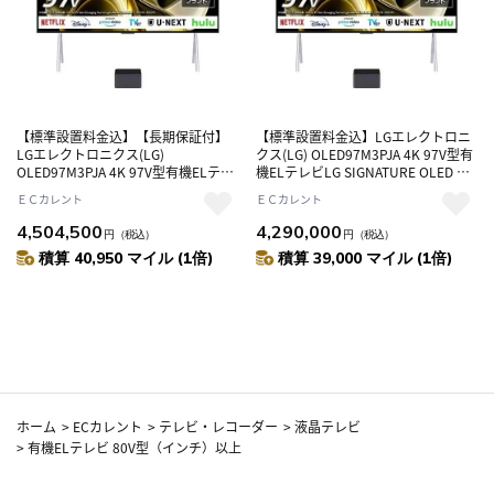
【標準設置料金込】【長期保証付】
【標準設置料金込】LGエレクトロニ
LGエレクトロニクス(LG)
クス(LG) OLED97M3PJA 4K 97V型有
OLED97M3PJA 4K 97V型有機ELテレ
機ELテレビLG SIGNATURE OLED M3
ビLG SIGNATURE OLED M3 スマート
スマートTV
ＥＣカレント
ＥＣカレント
TV
4,504,500
4,290,000
円
（税込）
円
（税込）
積算 40,950 マイル (1倍)
積算 39,000 マイル (1倍)
ホーム
>
ECカレント
>
テレビ・レコーダー
>
液晶テレビ
>
有機ELテレビ 80V型（インチ）以上