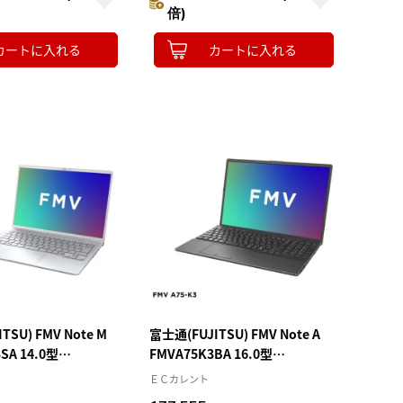
コン
ン
倍)
カートに入れる
カートに入れる
TSU) FMV Note M
富士通(FUJITSU) FMV Note A
SA 14.0型
FMVA75K3BA 16.0型
e Ryzen5 メモリ
Win11Home Corei5 メモリ
ＥＣカレント
256GB Office オプシ
16GB SSD256GB Office オプシ