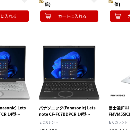
ノートパソコン
ノートパソ
倍)
倍)
トに入れる
カートに入れる
sonic) Lets
パナソニック(Panasonic) Lets
富士通(FUJI
TCR 14型
note CF-FC7BDPCR 14型
FMVM55K3
 Ultra 5 メモリ
Win11Pro Core Ultra 7 メモリ
Win11Hom
ＥＣカレント
ＥＣカレント
2GB カームグレイ
32GB SSD1TB Officeオプション
16GB SSD