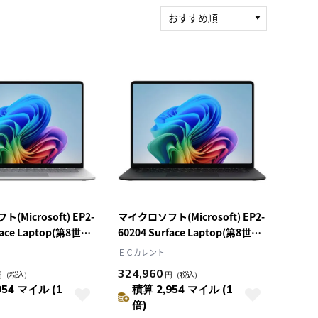
おすすめ順
新着順
積算マイル率（高い
順）
人気順
レビュー件数（多い
順）
レビュー評価（高い
順）
価格（安い順）
価格（高い順）
Microsoft) EP2-
マイクロソフト(Microsoft) EP2-
face Laptop(第8世代)
60204 Surface Laptop(第8世代)
11Home プラチナ
15型 Win11Home ブラック
ＥＣカレント
n X2
Snapdragon X2
324,960
円
（税込）
円
（税込）
B/512GB OfficeOP付
Elite/16GB/512GB OfficeOP付
954 マイル (1
積算 2,954 マイル (1
コン
ノートパソコン
倍)