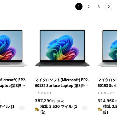
1
2
3
rosoft) EP2-
マイクロソフト(Microsoft) EP2-
マイクロソフト(
 Laptop(第8世代)
60132 Surface Laptop(第8世代)
60193 Sur
ome プラチナ
15型 Win11Home ブラック
15型 Win
ＥＣカレント
ＥＣカレント
Snapdragon X2
Snapdrago
387,290
324,960
込）
円
（税込）
B OfficeOP付 ノ
Elite/16GB/1TB OfficeOP付 ノ
Elite/16G
マイル (1
積算 3,520 マイル (1
積算 2,
ートパソコン
ノートパソ
倍)
倍)