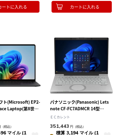
カートに入れる
カートに入れる
Microsoft) EP2-
パナソニック(Panasonic) Lets
face Laptop(第8世代)
note CF-FC7ADMCR 14型
11Home ブラック
Win11Pro Core Ultra 5 メモリ
ＥＣカレント
n X2
16GB SSD512GB Officeオプショ
351,443
円
（税込）
円
（税込）
B/512GB OfficeOP付
ン付 カームグレイ ノートパソコ
596 マイル (1
積算 3,194 マイル (1