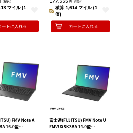
177,555
円
（税込）
円
（税込）
ﾙﾊﾞｰ M55-K3
ョン付 ﾌﾞﾗｲﾄﾌﾞﾗｯｸ A75-K3
513 マイル (1
積算 1,614 マイル (1
倍)
カートに入れる
カートに入れる
TSU) FMV Note A
富士通(FUJITSU) FMV Note U
BA 16.0型
FMVUXSK3BA 14.0型