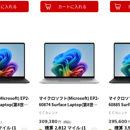
トに入れる
カートに入れる
10
2026.10
月
2026.11
木
金
土
日
月
火
水
木
金
土
4
5
1
2
3
0
11
12
4
5
6
7
8
9
10
7
18
19
11
12
13
14
15
16
17
4
25
26
18
19
20
21
22
23
24
25
26
27
28
29
30
31
rosoft) EP2-
マイクロソフト(Microsoft) EP2-
マイクロソフト(
 Laptop(第8世代)
60874 Surface Laptop(第8世代)
60885 Sur
ome ブラック
15型 Win11Home プラチナ
15型 Win
ＥＣカレント
ＥＣカレント
Snapdragon X2
Snapdrago
309,380
395,600
込）
円
（税込）
B OfficeOP付 ノ
Plus/16GB/512GB OfficeOP付
Elite/24G
マイル (1
積算 2,812 マイル (1
積算 3,