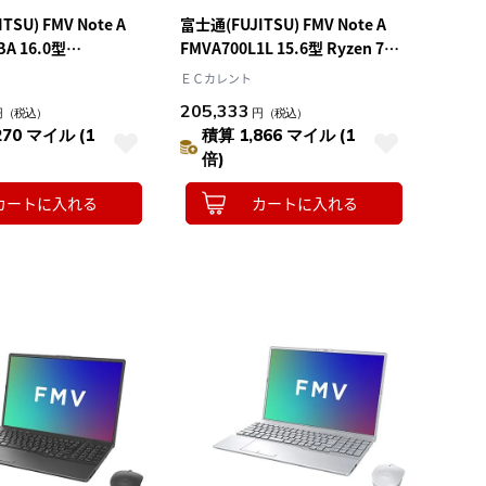
TSU) FMV Note A
富士通(FUJITSU) FMV Note A
BA 16.0型
FMVA700L1L 15.6型 Ryzen 7
e Ryzen AI7 メモリ
Win11Home メモリ16GB
ＥＣカレント
12GB Officeｵﾌﾟｼｮﾝ付
SSD512GB Officeオプション付
205,333
円
（税込）
円
（税込）
コン コールブラック
ノートパソコン メタリックブル
270 マイル (1
積算 1,866 マイル (1
ー
倍)
カートに入れる
カートに入れる