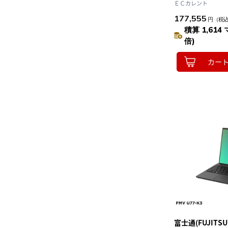
Win11Home Co
ＥＣカレント
16GB SSD256G
177,555
円
（税
ョン付 ﾌｧｲﾝｼﾙﾊﾞｰ
積算 1,614 
倍)
カー
富士通(FUJITSU)