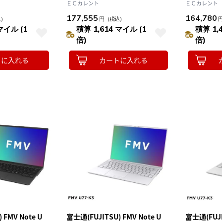
rei5 メモリ
Win11Home Corei5 メモリ
Win11Hom
ＥＣカレント
ＥＣカレント
B Office オプシ
16GB SSD256GB Office オプシ
16GB SSD
177,555
164,780
込）
円
（税込）
 A75-K3
ョン付 ﾌﾞﾗｲﾄﾌﾞﾗｯｸ A75-K3
ョン付 ﾌﾞﾗｲﾄ
マイル (1
積算 1,614 マイル (1
積算 1,
倍)
倍)
トに入れる
カートに入れる
 FMV Note U
富士通(FUJITSU) FMV Note U
富士通(FUJI