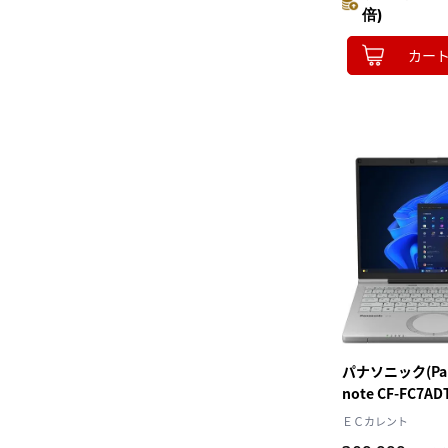
ートパソコン
倍)
カー
パナソニック(Pana
note CF-FC7AD
Win11Pro Core
ＥＣカレント
16GB SSD51