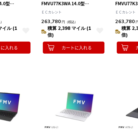
4.0型
FMVU77K3WA 14.0型
FMVU77K3
reUltra7 メモリ
Win11Home CoreUltra7 メモリ
Win11Hom
ＥＣカレント
ＥＣカレント
Office ｵﾌﾟｼｮﾝ
16GB SSD512GB Office ｵﾌﾟｼｮﾝ
16GB SSD51
263,780
263,780
込）
円
（税込）
7-K3
付 ノートパソコン ｼﾙﾊﾞｰﾎﾜｲﾄ
付 ﾌﾛｽﾄｸﾞﾚｰ
マイル (1
積算 2,398 マイル (1
積算 2,
U77-K3
倍)
倍)
トに入れる
カートに入れる