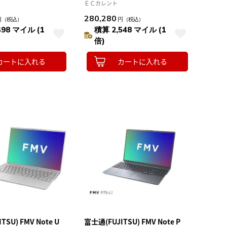
e Corei5 メモリ
Win11Home CoreUltra7 メモリ
ＥＣカレント
256GB Office オプシ
16GB SSD512GB Office ｵﾌﾟｼｮﾝ
280,280
円
（税込）
円
（税込）
ﾌﾞﾗｯｸ A53-K3
付 ノートパソコン ﾋﾟｸﾄﾌﾞﾗｯｸ UX-
498 マイル (1
積算 2,548 マイル (1
K3
倍)
カートに入れる
カートに入れる
TSU) FMV Note U
富士通(FUJITSU) FMV Note P