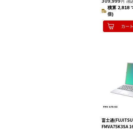
309,999
円
（税
ノートパソコン
積算 2,818 
倍)
カー
富士通(FUJITSU)
FMVA75K3SA 1