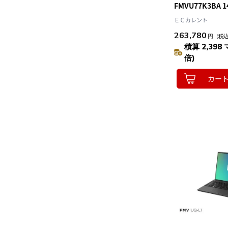
FMVU77K3BA 1
Win11Home Co
ＥＣカレント
16GB SSD512GB 
263,780
円
（税
付 ﾋﾟｸﾄﾌﾞﾗｯｸ U7
積算 2,398 
倍)
カー