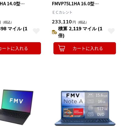
HA 14.0型
FMVP75L1HA 16.0型
e CoreUltra7 メモリ
Win11Home Ryzen 7 メモリ
ＥＣカレント
2GB Office ｵﾌﾟｼｮﾝ
16GB SSD512GB Officeｵﾌﾟｼｮﾝ付
233,110
円
（税込）
円
（税込）
 U77-K3
ノートパソコン ストームグレー
398 マイル (1
積算 2,119 マイル (1
P75-L1
倍)
カートに入れる
カートに入れる