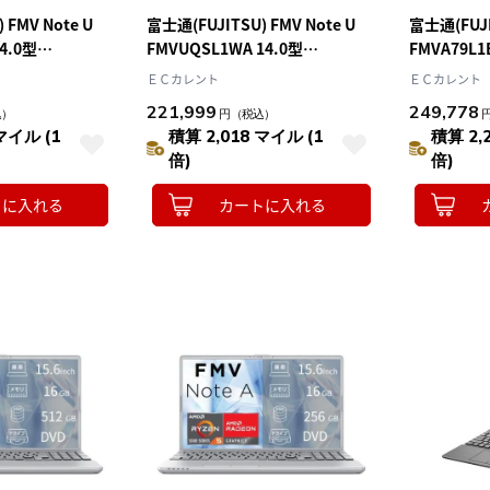
 FMV Note U
富士通(FUJITSU) FMV Note U
富士通(FUJI
4.0型
FMVUQSL1WA 14.0型
FMVA79L1
apdragon X メ
Win11Home Snapdragon X メ
Win11Hom
ＥＣカレント
ＥＣカレント
GB Officeｵﾌﾟｼ
モリ16GB SSD512GB Officeｵﾌﾟｼ
16GB SSD5
221,999
249,778
込）
円
（税込）
 ﾋﾟｸﾄﾌﾞﾗｯｸ
ｮﾝ付 ノートパソコン ｼﾙﾊﾞｰﾎﾜｲﾄ
ノートパソ
マイル (1
積算 2,018 マイル (1
積算 2,
UQ-L1
A79-L1
倍)
倍)
トに入れる
カートに入れる