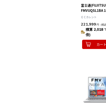
富士通(FUJITSU)
FMVUQSL1BA 1
Win11Home Sn
ＥＣカレント
モリ16GB SSD512
221,999
円
（税
ｮﾝ付 ノートパソコン
積算 2,018 
UQ-L1
倍)
カー