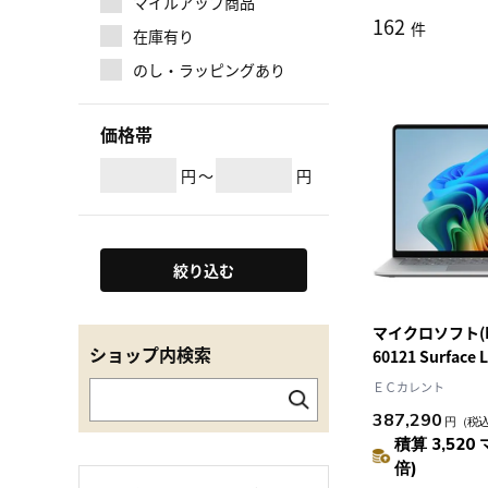
マイルアップ商品
162
件
在庫有り
のし・ラッピングあり
価格帯
円
～
円
絞り込む
マイクロソフト(Mic
ショップ内検索
60121 Surface
15型 Win11H
ＥＣカレント
Snapdragon X2
387,290
円
（税
Elite/16GB/1T
積算 3,520 
ートパソコン
倍)