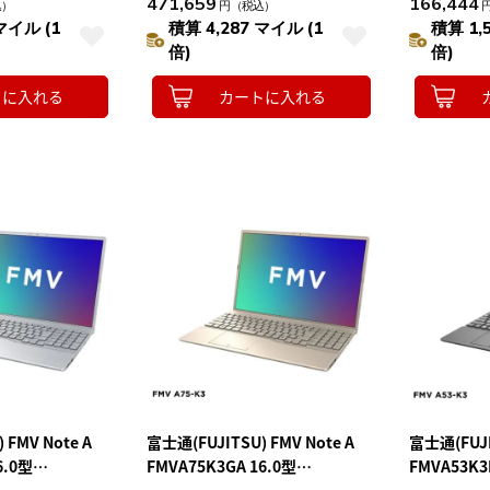
471,659
166,444
込）
円
（税込）
付 ブラック ノートパソコン
ョン付 ﾌｧｲﾝｼ
マイル (1
積算 4,287 マイル (1
積算 1,
倍)
倍)
トに入れる
カートに入れる
 FMV Note A
富士通(FUJITSU) FMV Note A
富士通(FUJI
6.0型
FMVA75K3GA 16.0型
FMVA53K3