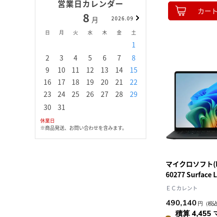
営業日カレンダー
カー
8
9
月
2026.09
月
日
月
火
水
木
金
土
日
月
火
水
1
1
2
3
2
3
4
5
6
7
8
6
7
8
9
1
9
10
11
12
13
14
15
13
14
15
16
1
16
17
18
19
20
21
22
20
21
22
23
2
23
24
25
26
27
28
29
27
28
29
30
30
31
休業日
※商品発送、お問い合わせを含みます。
マイクロソフト(Mic
60277 Surface
15型 Win11H
ＥＣカレント
Snapdragon X2
490,140
円
（税
Elite/32GB/1T
積算 4,455 