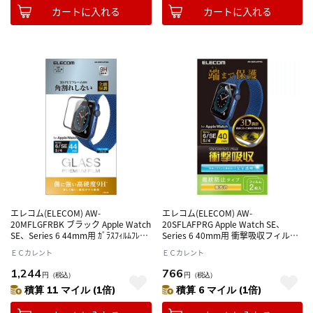
カートに入れる
カートに入れる
エレコム(ELECOM) AW-
エレコム(ELECOM) AW-
20MFLGFRBK ブラック Apple Watch
20SFLAFPRG Apple Watch SE、
SE、Series 6 44mm用 ｶﾞﾗｽﾌｨﾙﾑﾌﾚｰﾑ
Series 6 40mm用 衝撃吸収フィルム
付 光沢
光沢 防指紋
ＥＣカレント
ＥＣカレント
1,244
766
円
（税込）
円
（税込）
積算 11 マイル (1倍)
積算 6 マイル (1倍)