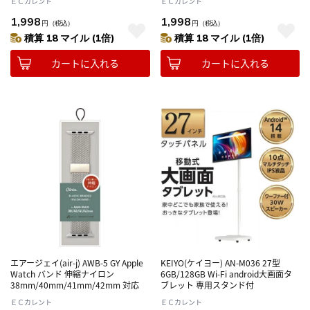
ＥＣカレント
ＥＣカレント
1,998
1,998
円
（税込）
円
（税込）
積算 18 マイル (1倍)
積算 18 マイル (1倍)
カートに入れる
カートに入れる
エアージェイ(air-j) AWB-5 GY Apple
KEIYO(ケイヨー) AN-M036 27型
Watch バンド 伸縮ナイロン
6GB/128GB Wi-Fi android大画面タ
38mm/40mm/41mm/42mm 対応
ブレット 専用スタンド付
ＥＣカレント
ＥＣカレント