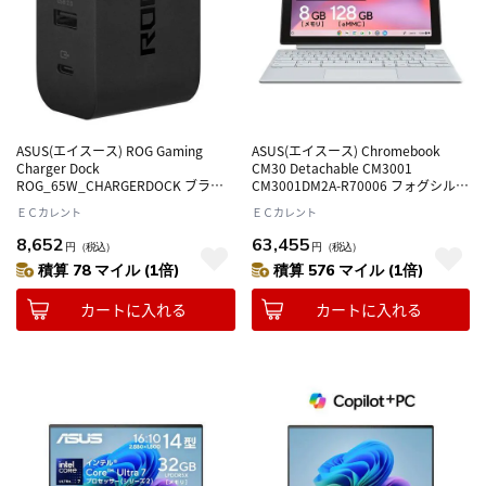
ASUS(エイスース) ROG Gaming
ASUS(エイスース) Chromebook
Charger Dock
CM30 Detachable CM3001
ROG_65W_CHARGERDOCK ブラッ
CM3001DM2A-R70006 フォグシルバ
ク ROG Ally対応 USB充電器
ー ChromeOS 2in1ノートパソコン
ＥＣカレント
ＥＣカレント
8,652
63,455
円
（税込）
円
（税込）
積算 78 マイル (1倍)
積算 576 マイル (1倍)
カートに入れる
カートに入れる