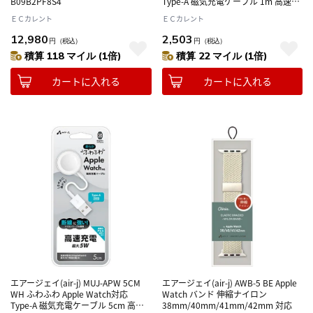
B09B2PF8S4
Type-A 磁気充電ケーブル 1m 高速充
電 最大5Ｗ
ＥＣカレント
ＥＣカレント
12,980
2,503
円
（税込）
円
（税込）
積算 118 マイル (1倍)
積算 22 マイル (1倍)
カートに入れる
カートに入れる
エアージェイ(air-j) MUJ-APW 5CM
エアージェイ(air-j) AWB-5 BE Apple
WH ふわふわ Apple Watch対応
Watch バンド 伸縮ナイロン
Type-A 磁気充電ケーブル 5cm 高速
38mm/40mm/41mm/42mm 対応