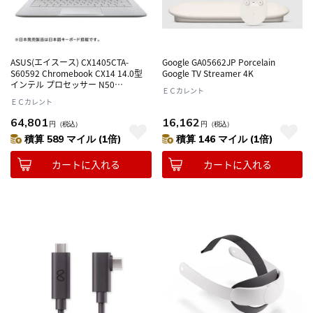
ASUS(エイスース) CX1405CTA-
Google GA05662JP Porcelain
S60592 Chromebook CX14 14.0型
Google TV Streamer 4K
インテル プロセッサー N50
ＥＣカレント
ChromeOS メモリ8GB eMMC64GB
ＥＣカレント
ノートパソコン
64,801
16,162
円
（税込）
円
（税込）
積算 589 マイル (1倍)
積算 146 マイル (1倍)
カートに入れる
カートに入れる