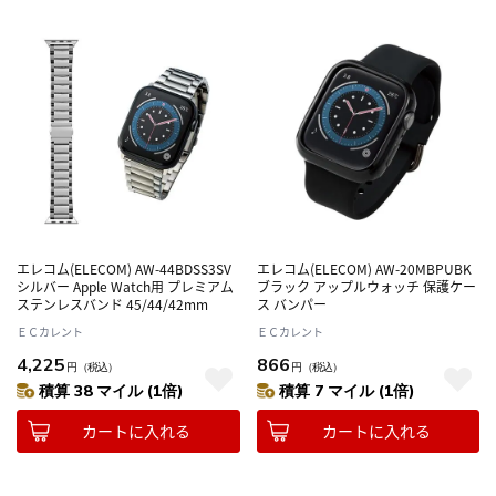
エレコム(ELECOM) AW-44BDSS3SV
エレコム(ELECOM) AW-20MBPUBK
シルバー Apple Watch用 プレミアム
ブラック アップルウォッチ 保護ケー
ステンレスバンド 45/44/42mm
ス バンパー
ＥＣカレント
ＥＣカレント
4,225
866
円
（税込）
円
（税込）
積算 38 マイル (1倍)
積算 7 マイル (1倍)
カートに入れる
カートに入れる