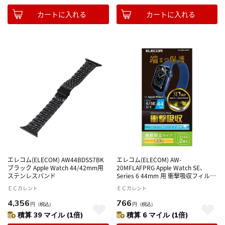
カートに入れる
カートに入れる
エレコム(ELECOM) AW44BDSS7BK
エレコム(ELECOM) AW-
ブラック Apple Watch 44/42mm用
20MFLAFPRG Apple Watch SE、
ステンレスバンド
Series 6 44mm 用 衝撃吸収フィルム
光沢 防指紋
ＥＣカレント
ＥＣカレント
4,356
766
円
（税込）
円
（税込）
積算 39 マイル (1倍)
積算 6 マイル (1倍)