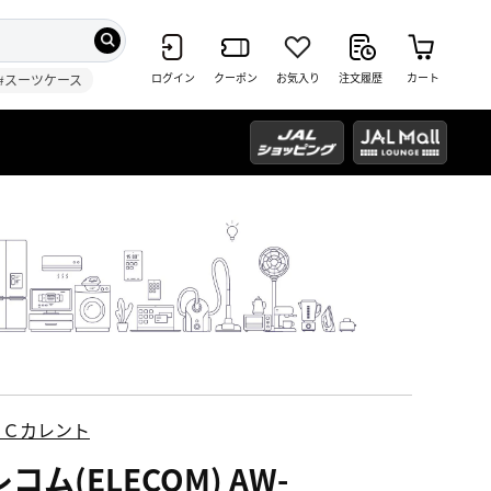
ログイン
クーポン
お気入り
注文履歴
カート
#スーツケース
ＥＣカレント
コム(ELECOM) AW-