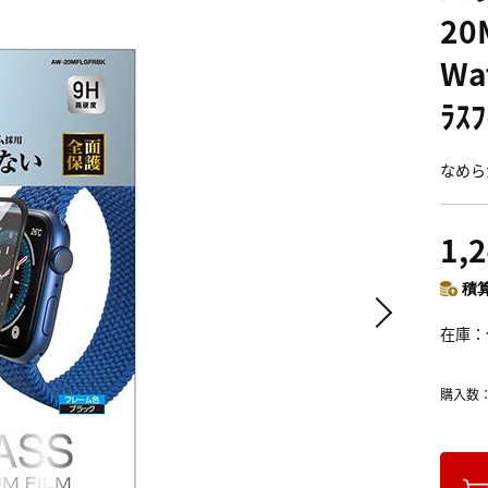
20
Wa
ﾗｽ
なめら
1,
積算
在庫
購入数