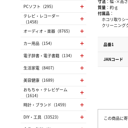
寸法
：幅 -×高さ 
PCソフト（295）
質量
：約-g
付属品
：
テレビ・レコーダー
ホコリ取りシー
（1458）
クリーニングク
オーディオ・楽器（8765）
カー用品（154）
品番1
電子辞書・電子書籍（134）
JANコード
生活家電（8407）
美容健康（1689）
おもちゃ・テレビゲーム
（1614）
時計・ブランド（1459）
DIY・工具（33523）
この商品に寄