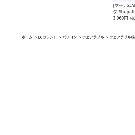
[マーナxJ
グ]Shup
グ Drop 
3,960円
（税
（LC）ス
ホーム
>
ECカレント
>
パソコン
>
ウェアラブル
>
ウェアラブル端