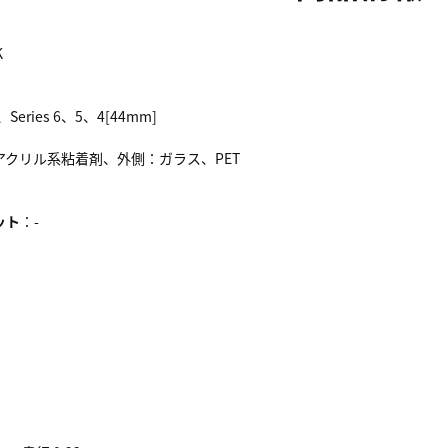
K
E、Series 6、5、4[44mm]
アクリル系粘着剤、外側：ガラス、PET
ット
：-