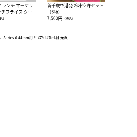
ド ランチ マーケッ
新千歳空港発 冷凍空弁セット
ッチフライス クル
（6種）
注半袖Ｔシャツ
7,560円
込）
（税込）
Series 6 44mm用 ｶﾞﾗｽﾌｨﾙﾑﾌﾚｰﾑ付 光沢