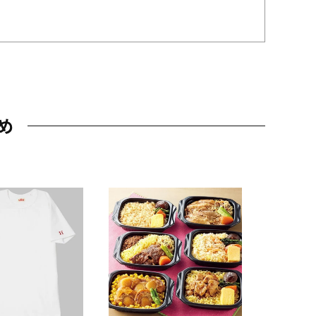
め
JAL特製
レー 200
10,800円
（