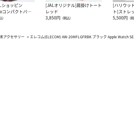
ALショッピン
[JALオリジナル]肩掛けトート
[ハリウッ
attoコンパクトバッ
レッド
ト]ストレ
JAL客室乗務員
3,850円
ーネック別
5,500円
込）
（税込）
（税
カーフ柄
末アクセサリー
>
エレコム(ELECOM) AW-20MFLGFRBK ブラック Apple Watch SE、