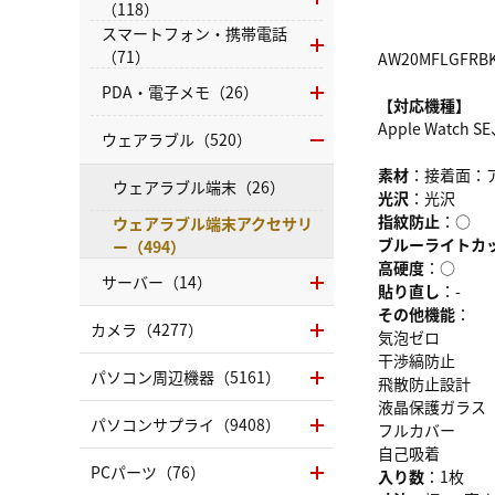
（118）
スマートフォン・携帯電話
（71）
AW20MFLGFRB
PDA・電子メモ（26）
【対応機種】
Apple Watch S
ウェアラブル（520）
素材
：接着面：
ウェアラブル端末（26）
光沢
：光沢
指紋防止
：○
ウェアラブル端末アクセサリ
ブルーライトカ
ー（494）
高硬度
：○
サーバー（14）
貼り直し
：-
その他機能
：
カメラ（4277）
気泡ゼロ
干渉縞防止
パソコン周辺機器（5161）
飛散防止設計
液晶保護ガラス
パソコンサプライ（9408）
フルカバー
自己吸着
PCパーツ（76）
入り数
：1枚