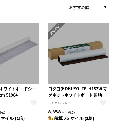
おすすめ順
新着順
積算マイル率（高い
順）
人気順
レビュー件数（多い
順）
レビュー評価（高い
順）
価格（安い順）
価格（高い順）
 ホワイトボードシー
コクヨ(KOKUYO) FB-H152W マ
cm 51984
グネットホワイトボード 無地
W600×H450mm
ＥＣカレント
8,358
税込）
円
（税込）
 マイル (1倍)
積算 75 マイル (1倍)