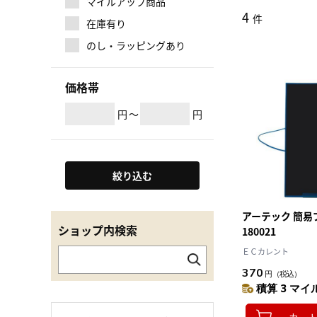
マイルアップ商品
4
件
在庫有り
のし・ラッピングあり
価格帯
円
～
円
絞り込む
アーテック 簡易
ショップ内検索
180021
ＥＣカレント
370
円
（税込）
積算 3 マイル