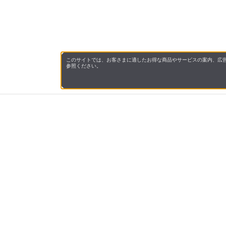
このサイトでは、お客さまに適したお得な商品やサービスの案内、広告
参照ください。
会社概
領収書
キャン
お問い