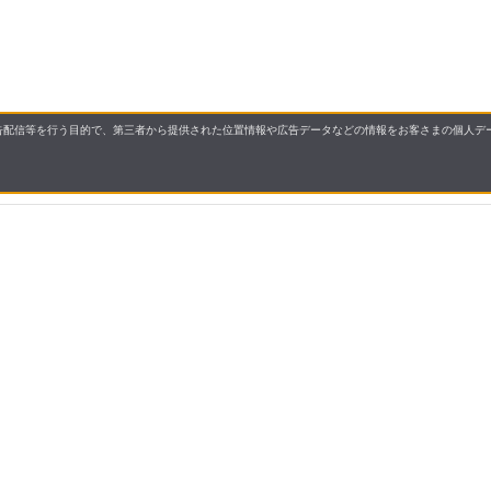
配信等を行う目的で、第三者から提供された位置情報や広告データなどの情報をお客さまの個人デー
要
プライバシーポリシー
について
配送について
セル・返品・交換について
保証・修理について
合わせ先
特商法に基づく表示