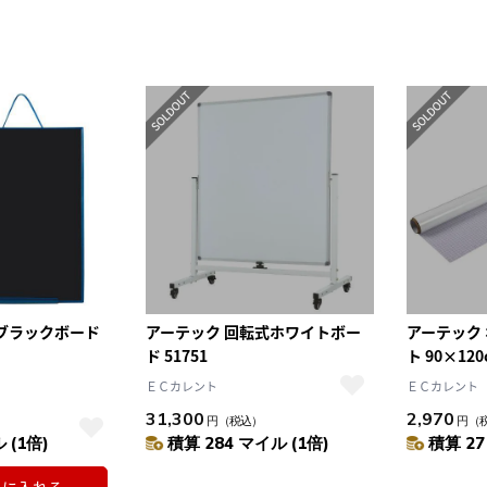
ブラックボード
アーテック 回転式ホワイトボー
アーテック
ド 51751
ト 90×120
ＥＣカレント
ＥＣカレント
31,300
2,970
円
（税込）
円
（
 (1倍)
積算 284 マイル (1倍)
積算 27