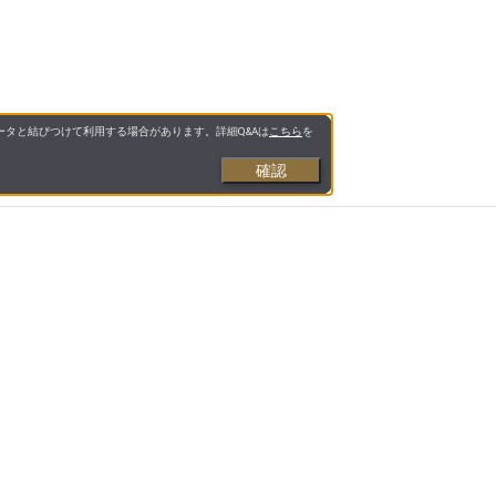
タと結びつけて利用する場合があります。詳細Q&Aは
こちら
を
確認
お支払いについて
送料について
営業日について