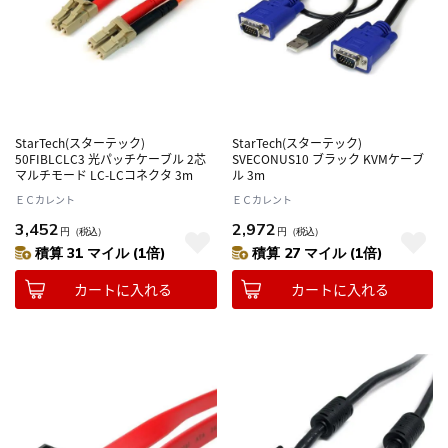
StarTech(スターテック)
StarTech(スターテック)
50FIBLCLC3 光パッチケーブル 2芯
SVECONUS10 ブラック KVMケーブ
マルチモード LC-LCコネクタ 3m
ル 3m
ＥＣカレント
ＥＣカレント
3,452
2,972
円
（税込）
円
（税込）
積算 31 マイル (1倍)
積算 27 マイル (1倍)
カートに入れる
カートに入れる