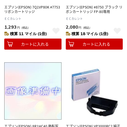
エプソン(EPSON) 7Q1VP80K #7753
エプソン(EPSON) #8750 ブラック リ
リボンカートリッジ
ボンカートリッジ FP-80等用
ＥＣカレント
ＥＣカレント
1,293
2,080
円
（税込）
円
（税込）
積算 11 マイル (1倍)
積算 18 マイル (1倍)
カートに入れる
カートに入れる
エプソン(EPSON) 8R1HC40 熱転写
エプソン(EPSON) VP3000RC2 純正