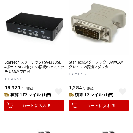
StarTech(スターテック) SV431USB
StarTech(スターテック) DVIVGAMF
4ポート VGA対応USB接続KVMスイッ
グレイ VGA変換アダプタ
チ USBハブ内蔵
ＥＣカレント
ＥＣカレント
18,921
1,384
円
（税込）
円
（税込）
積算 172 マイル (1倍)
積算 12 マイル (1倍)
カートに入れる
カートに入れる