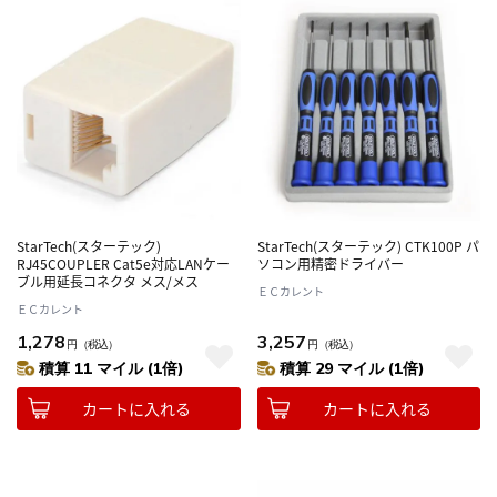
StarTech(スターテック)
StarTech(スターテック) CTK100P パ
RJ45COUPLER Cat5e対応LANケー
ソコン用精密ドライバー
ブル用延長コネクタ メス/メス
ＥＣカレント
ＥＣカレント
1,278
3,257
円
（税込）
円
（税込）
積算 11 マイル (1倍)
積算 29 マイル (1倍)
カートに入れる
カートに入れる