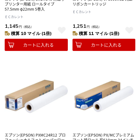
プリンター用紙 ロールタイプ
リボンカートリッジ
57.5mm φ22mm 5巻入
ＥＣカレント
ＥＣカレント
1,145
1,251
円
（税込）
円
（税込）
積算 10 マイル (1倍)
積算 11 マイル (1倍)
カートに入れる
カートに入れる
エプソン(EPSON) PXMC24R12 プロ
エプソン(EPSON) PX/MCプレミアム
フェッショナルフォトペーパーロー
マット紙ロール 約610mm 24インチ