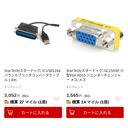
StarTech(スターテック) ICUSB1284
StarTech(スターテック) GC15HSF 小
パラレルプリンタコンバータケーブ
型VGA HD15 ジェンダーチェンジャ
ル 1.8m
ー メス/メス
ＥＣカレント
ＥＣカレント
3,052
1,565
円
（税込）
円
（税込）
積算 27 マイル (1倍)
積算 14 マイル (1倍)
カートに入れる
カートに入れる