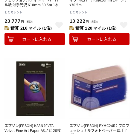
ル紙 薄手光沢 610mm 30.5m 1本
x30.5m
ＥＣカレント
ＥＣカレント
23,777
13,222
円
（税込）
円
（税込）
積算 216 マイル (1倍)
積算 120 マイル (1倍)
カートに入れる
カートに入れる
エプソン(EPSON) KA3N20VFA
エプソン(EPSON) PXMC24R2 プロフ
Velvet Fine Art Paper A3ノビ 20枚
ェッショナルフォトペーパー 厚手半