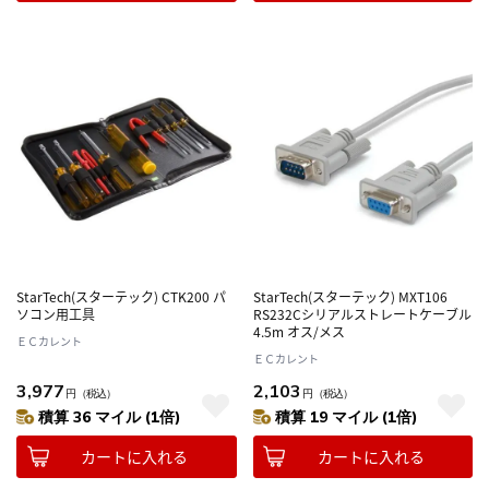
StarTech(スターテック) CTK200 パ
StarTech(スターテック) MXT106
ソコン用工具
RS232Cシリアルストレートケーブル
4.5m オス/メス
ＥＣカレント
ＥＣカレント
3,977
2,103
円
（税込）
円
（税込）
積算 36 マイル (1倍)
積算 19 マイル (1倍)
カートに入れる
カートに入れる