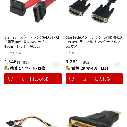
StarTech(スターテック) SATA18RA1
StarTech(スターテック) DVIIDMM10
片側下向きL型SATAケーブル
3m DVI-Iデュアルリンクケーブル オ
45cm レッド 6Gbps
ス/オス
ＥＣカレント
ＥＣカレント
1,546
3,281
円
（税込）
円
（税込）
積算 14 マイル (1倍)
積算 29 マイル (1倍)
カートに入れる
カートに入れる