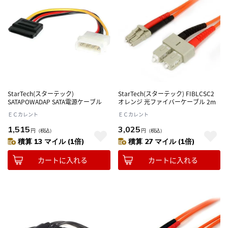
StarTech(スターテック)
StarTech(スターテック) FIBLCSC2
SATAPOWADAP SATA電源ケーブル
オレンジ 光ファイバーケーブル 2m
ＥＣカレント
ＥＣカレント
1,515
3,025
円
（税込）
円
（税込）
積算 13 マイル (1倍)
積算 27 マイル (1倍)
カートに入れる
カートに入れる