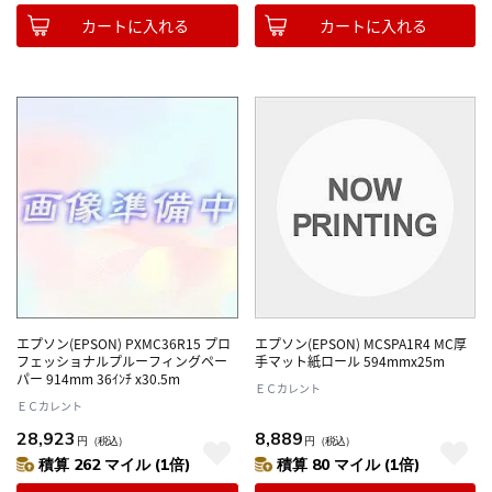
カートに入れる
カートに入れる
エプソン(EPSON) PXMC36R15 プロ
エプソン(EPSON) MCSPA1R4 MC厚
フェッショナルプルーフィングペー
手マット紙ロール 594mmx25m
パー 914mm 36ｲﾝﾁ x30.5m
ＥＣカレント
ＥＣカレント
28,923
8,889
円
（税込）
円
（税込）
積算 262 マイル (1倍)
積算 80 マイル (1倍)