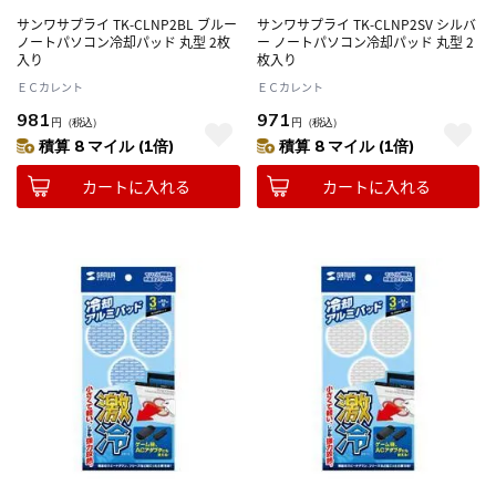
サンワサプライ TK-CLNP2BL ブルー
サンワサプライ TK-CLNP2SV シルバ
ノートパソコン冷却パッド 丸型 2枚
ー ノートパソコン冷却パッド 丸型 2
入り
枚入り
ＥＣカレント
ＥＣカレント
981
971
円
（税込）
円
（税込）
積算 8 マイル (1倍)
積算 8 マイル (1倍)
カートに入れる
カートに入れる