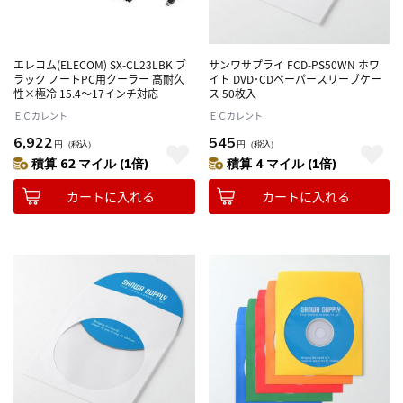
エレコム(ELECOM) SX-CL23LBK ブ
サンワサプライ FCD-PS50WN ホワ
ラック ノートPC用クーラー 高耐久
イト DVD･CDペーパースリーブケー
性×極冷 15.4～17インチ対応
ス 50枚入
ＥＣカレント
ＥＣカレント
6,922
545
円
（税込）
円
（税込）
積算 62 マイル (1倍)
積算 4 マイル (1倍)
カートに入れる
カートに入れる