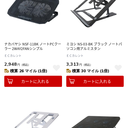
ナカバヤシ NSF-11BK ノートPCクー
ミヨシ NS-03-BK ブラック ノートパ
ラー 2WAY2FANシンプル
ソコン用アルミスタン
ＥＣカレント
ＥＣカレント
2,948
3,313
円
（税込）
円
（税込）
積算 26 マイル (1倍)
積算 30 マイル (1倍)
カートに入れる
カートに入れる