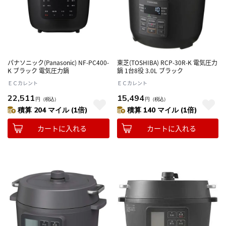
パナソニック(Panasonic) NF-PC400-
東芝(TOSHIBA) RCP-30R-K 電気圧力
K ブラック 電気圧力鍋
鍋 1台8役 3.0L ブラック
ＥＣカレント
ＥＣカレント
22,511
15,494
円
（税込）
円
（税込）
積算 204 マイル (1倍)
積算 140 マイル (1倍)
カートに入れる
カートに入れる