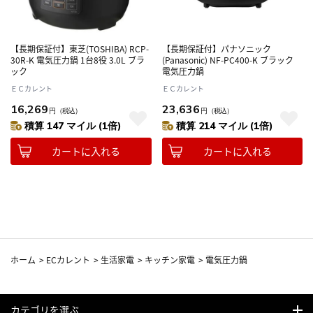
【長期保証付】東芝(TOSHIBA) RCP-
【長期保証付】パナソニック
30R-K 電気圧力鍋 1台8役 3.0L ブラ
(Panasonic) NF-PC400-K ブラック
ック
電気圧力鍋
ＥＣカレント
ＥＣカレント
16,269
23,636
円
（税込）
円
（税込）
積算 147 マイル (1倍)
積算 214 マイル (1倍)
カートに入れる
カートに入れる
ホーム
>
ECカレント
>
生活家電
>
キッチン家電
>
電気圧力鍋
カテゴリを選ぶ