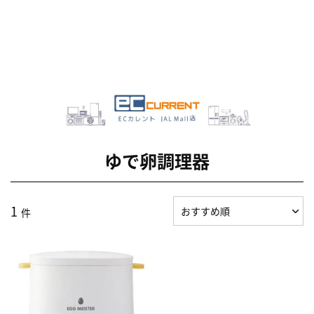
ゆで卵調理器
1
件