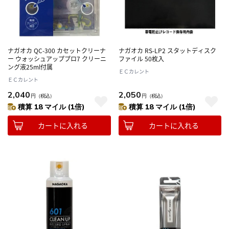
ナガオカ QC-300 カセットクリーナ
ナガオカ RS-LP2 スタットディスク
ー ウォッシュアッププロ7 クリーニ
ファイル 50枚入
ング液25ml付属
ＥＣカレント
ＥＣカレント
2,040
2,050
円
（税込）
円
（税込）
積算 18 マイル (1倍)
積算 18 マイル (1倍)
カートに入れる
カートに入れる