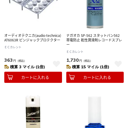
オーディオテクニカ(audio-technica)
ナガオカ SP-562 スタットバン562
AT6063R ピンジャックプロテクター
帯電防止 乾性潤滑剤レコードスプレ
ー
ＥＣカレント
ＥＣカレント
363
1,730
円
（税込）
円
（税込）
積算 3 マイル (1倍)
積算 15 マイル (1倍)
カートに入れる
カートに入れる