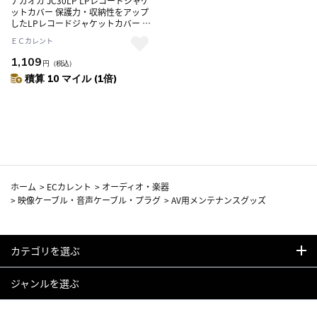
ナガオカ JC30LP LPレコードジャケ
ットカバー 保護力・収納性をアップ
したLPレコードジャケットカバー 30
枚入
ＥＣカレント
1,109
円
（税込）
積算 10 マイル (1倍)
ホーム
>
ECカレント
>
オーディオ・楽器
>
映像ケーブル・音声ケーブル・プラグ
>
AV用メンテナンスグッズ
カテゴリを選ぶ
ジャンルを選ぶ