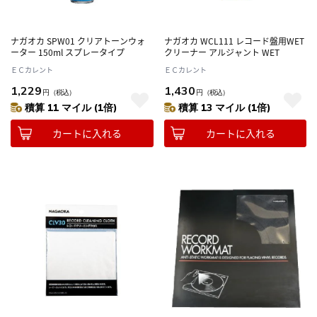
ナガオカ SPW01 クリアトーンウォ
ナガオカ WCL111 レコード盤用WET
ーター 150ml スプレータイプ
クリーナー アルジャント WET
ＥＣカレント
ＥＣカレント
1,229
1,430
円
（税込）
円
（税込）
積算 11 マイル (1倍)
積算 13 マイル (1倍)
カートに入れる
カートに入れる