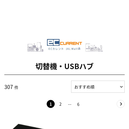
切替機・USBハブ
307
件
1
2
6