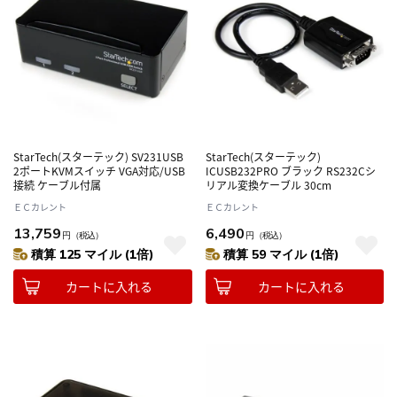
StarTech(スターテック) SV231USB
StarTech(スターテック)
2ポートKVMスイッチ VGA対応/USB
ICUSB232PRO ブラック RS232Cシ
接続 ケーブル付属
リアル変換ケーブル 30cm
ＥＣカレント
ＥＣカレント
13,759
6,490
円
（税込）
円
（税込）
積算 125 マイル (1倍)
積算 59 マイル (1倍)
カートに入れる
カートに入れる