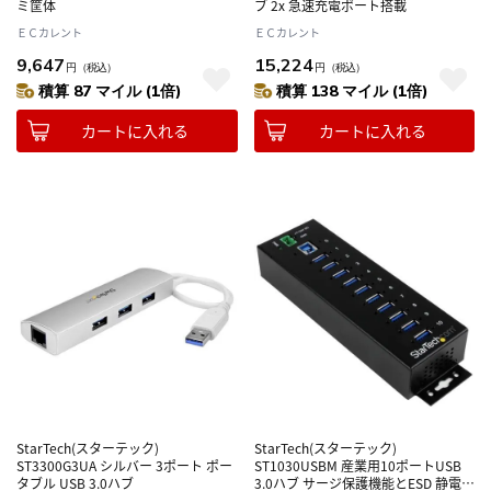
ミ筐体
ブ 2x 急速充電ポート搭載
ＥＣカレント
ＥＣカレント
9,647
15,224
円
（税込）
円
（税込）
積算 87 マイル (1倍)
積算 138 マイル (1倍)
カートに入れる
カートに入れる
StarTech(スターテック)
StarTech(スターテック)
ST3300G3UA シルバー 3ポート ポー
ST1030USBM 産業用10ポートUSB
タブル USB 3.0ハブ
3.0ハブ サージ保護機能とESD 静電放