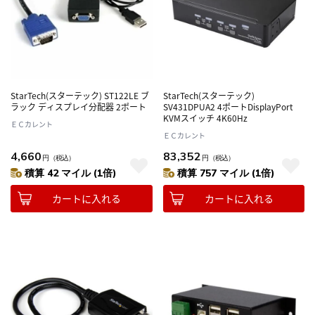
StarTech(スターテック) ST122LE ブ
StarTech(スターテック)
ラック ディスプレイ分配器 2ポート
SV431DPUA2 4ポートDisplayPort
KVMスイッチ 4K60Hz
ＥＣカレント
ＥＣカレント
4,660
83,352
円
（税込）
円
（税込）
積算 42 マイル (1倍)
積算 757 マイル (1倍)
カートに入れる
カートに入れる