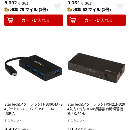
8,692
9,061
円
（税込）
円
（税込）
積算 79 マイル (1倍)
積算 82 マイル (1倍)
カートに入れる
カートに入れる
StarTech(スターテック) HB30C4AFS
StarTech(スターテック) VS421HD20
4ポートUSB 3.0ハブ USB-C - 4x
4入力1出力HDMI切替器 自動切替機
USB-A
能 4K/60Hz
ＥＣカレント
ＥＣカレント
8,907
10,324
円
（税込）
円
（税込）