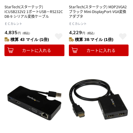
StarTech(スターテック)
StarTech(スターテック) MDP2VGA2
ICUSB232V2 1ポートUSB－RS232C
ブラック Mini-DisplayPort-VGA変換
DB-9 シリアル変換ケーブル
アダプタ
ＥＣカレント
ＥＣカレント
4,835
4,229
円
（税込）
円
（税込）
積算 43 マイル (1倍)
積算 38 マイル (1倍)
カートに入れる
カートに入れる