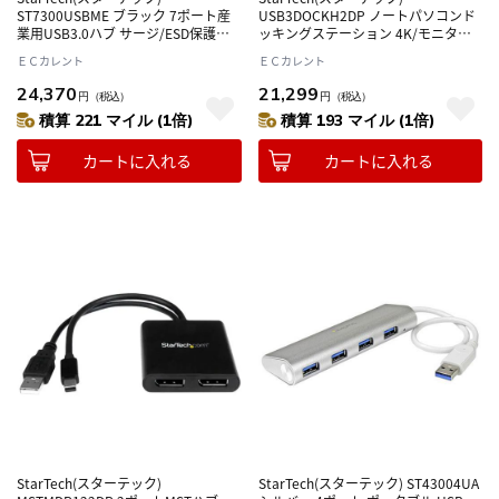
ST7300USBME ブラック 7ポート産
USB3DOCKH2DP ノートパソコンド
業用USB3.0ハブ サージ/ESD保護機
ッキングステーション 4K/モニター3
能
台対応
ＥＣカレント
ＥＣカレント
24,370
21,299
円
（税込）
円
（税込）
積算 221 マイル (1倍)
積算 193 マイル (1倍)
カートに入れる
カートに入れる
StarTech(スターテック)
StarTech(スターテック) ST43004UA