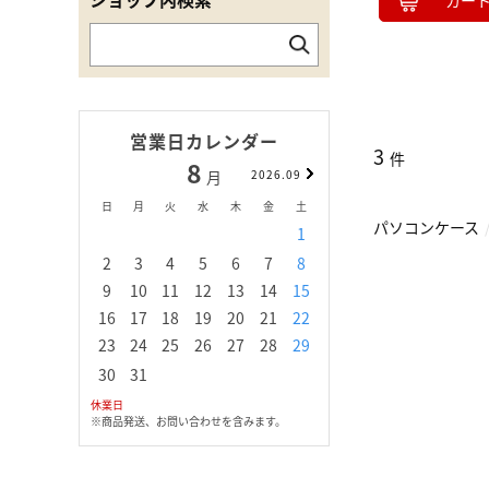
カー
営業日カレンダー
3
件
8
9
月
2026.09
月
日
月
火
水
木
金
土
日
月
火
水
パソコンケース
1
1
2
3
2
3
4
5
6
7
8
6
7
8
9
1
9
10
11
12
13
14
15
13
14
15
16
1
16
17
18
19
20
21
22
20
21
22
23
2
23
24
25
26
27
28
29
27
28
29
30
30
31
休業日
※商品発送、お問い合わせを含みます。