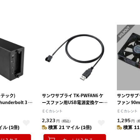
ターテック)
サンワサプライ TK-PWFAN6 ケ
サンワサプラ
hunderbolt 3 接
ースファン用USB電源変換ケー
ファン 90
DPポート
ブル
ＥＣカレント
ＥＣカレント
2,323
1,295
）
円
（税込）
円
（
イル (1倍)
積算 21 マイル (1倍)
積算 11