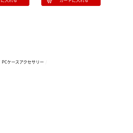
トに入れる
カートに入れる
10
2026.10
月
2026.11
木
金
土
日
月
火
水
木
金
土
/
PCケースアクセサリー
/
4
5
1
2
3
0
11
12
4
5
6
7
8
9
10
7
18
19
11
12
13
14
15
16
17
4
25
26
18
19
20
21
22
23
24
25
26
27
28
29
30
31