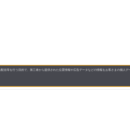
配信等を行う目的で、第三者から提供された位置情報や広告データなどの情報をお客さまの個人デー
要
プライバシーポリシー
について
配送について