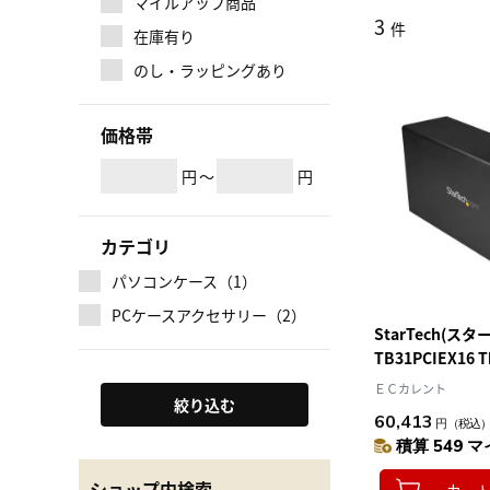
マイルアップ商品
3
件
在庫有り
のし・ラッピングあり
価格帯
円
～
円
カテゴリ
パソコンケース（1）
PCケースアクセサリー（2）
StarTech(ス
TB31PCIEX16 T
続 PCIeケース 
ＥＣカレント
絞り込む
60,413
円
（税込
積算 549 マ
ショップ内検索