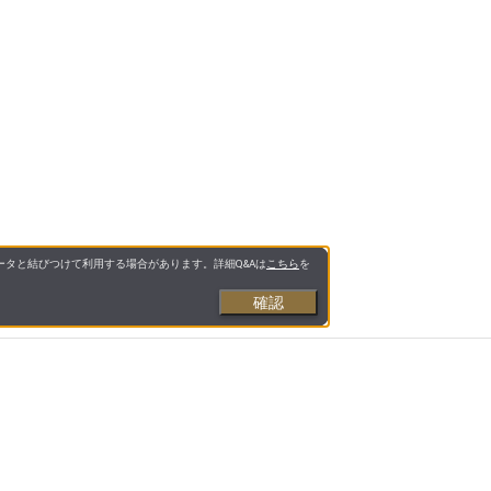
タと結びつけて利用する場合があります。詳細Q&Aは
こちら
を
確認
お支払いについて
送料について