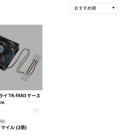
おすすめ順
新着順
積算マイル率（高い
順）
人気順
レビュー件数（多い
順）
レビュー評価（高い
順）
価格（安い順）
価格（高い順）
イ TK-FAN3 ケース
mm
税込）
 マイル (1倍)