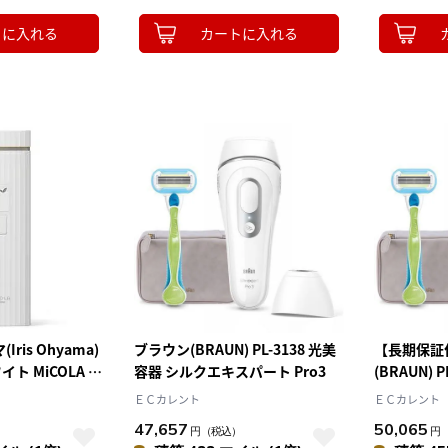
トに入れる
カートに入れる
ris Ohyama)
ブラウン(BRAUN) PL-3138 光美
【長期保証
ワイト MiCOLA 光
容器 シルクエキスパート Pro3
(BRAUN) 
クエキスパー
ＥＣカレント
ＥＣカレント
47,657
50,065
）
円
（税込）
円