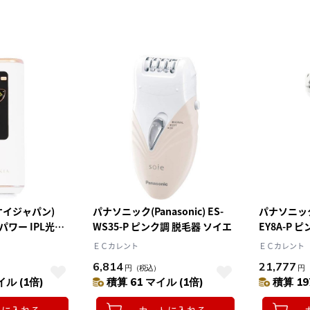
スケイジャパン)
パナソニック(Panasonic) ES-
パナソニック(P
イパワー IPL光脱
WS35-P ピンク調 脱毛器 ソイエ
EY8A-P 
ＥＣカレント
ＥＣカレント
6,814
21,777
）
円
（税込）
円
イル (1倍)
積算 61 マイル (1倍)
積算 19