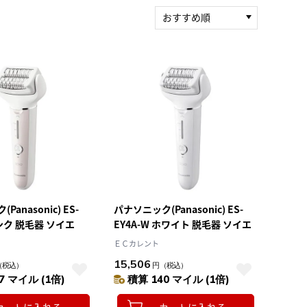
おすすめ順
新着順
積算マイル率（高い
順）
人気順
レビュー件数（多い
順）
レビュー評価（高い
順）
価格（安い順）
価格（高い順）
anasonic) ES-
パナソニック(Panasonic) ES-
ピンク 脱毛器 ソイエ
EY4A-W ホワイト 脱毛器 ソイエ
ＥＣカレント
15,506
（税込）
円
（税込）
7 マイル (1倍)
積算 140 マイル (1倍)