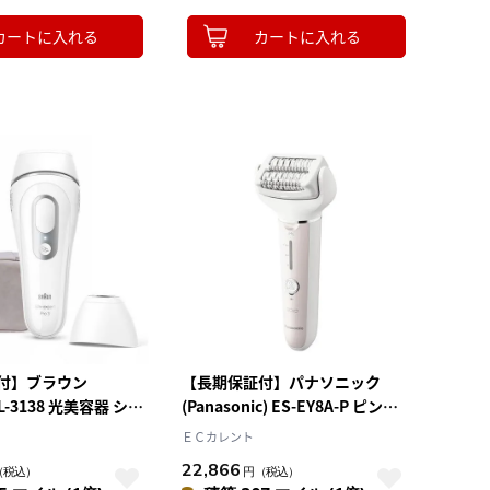
カートに入れる
カートに入れる
付】ブラウン
【長期保証付】パナソニック
PL-3138 光美容器 シル
(Panasonic) ES-EY8A-P ピンク
ト Pro3
脱毛器 ソイエ
ＥＣカレント
22,866
（税込）
円
（税込）