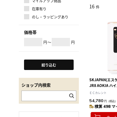
マイルアップ商品
16
件
在庫有り
のし・ラッピングあり
価格帯
円
～
円
絞り込む
SKJAPAN(エ
ショップ内検索
JR8 AOKIA ハ
毛器
ＥＣカレント
54,780
円
（税込
積算 498 マ