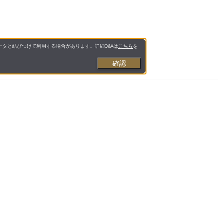
タと結びつけて利用する場合があります。詳細Q&Aは
こちら
を
確認
お支払いについて
送料について
営業日について