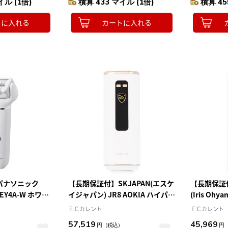
イル (1倍)
積算 433 マイル (1倍)
積算 45
トに入れる
カートに入れる
パナソニック
【長期保証付】SKJAPAN(エスケ
【長期保証
S-EY4A-W ホワイ
イジャパン) JR8 AOKIA ハイパワ
(Iris Ohy
ー IPL光脱毛器
イト MiCO
ＥＣカレント
ＥＣカレント
57,519
45,969
）
円
（税込）
円