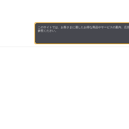
このサイトでは、お客さまに適したお得な商品やサービスの案内、広告
参照ください。
会社概
領収書
キャン
お問い