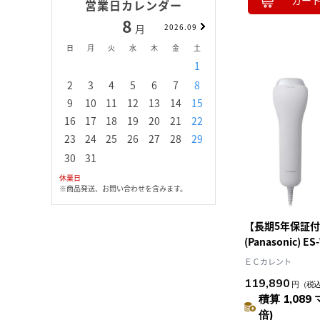
カー
営業日カレンダー
8
9
月
2026.09
月
日
月
火
水
木
金
土
日
月
火
水
1
1
2
3
2
3
4
5
6
7
8
6
7
8
9
1
9
10
11
12
13
14
15
13
14
15
16
1
16
17
18
19
20
21
22
20
21
22
23
2
23
24
25
26
27
28
29
27
28
29
30
30
31
休業日
※商品発送、お問い合わせを含みます。
【長期5年保証
(Panasonic) 
器 スムースエピ
ＥＣカレント
光エステ SMOOT
119,890
円
（税
POWER&COO
積算 1,089 
毛器
倍)