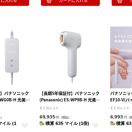
トに入れる
カートに入れる
10
2026.10
月
2026.11
木
金
土
日
月
火
水
木
金
土
4
5
1
2
3
0
11
12
4
5
6
7
8
9
10
7
18
19
11
12
13
14
15
16
17
4
25
26
18
19
20
21
22
23
24
25
26
27
28
29
30
31
付】パナソニック
【長期5年保証付】パナソニック
パナソニック(P
ES-WG0B-H 光美容
(Panasonic) ES-WP9B-H 光美容
EF10-V
 パワー&クール
器 スムースエピ スキンクリア
ウ スムース
ＥＣカレント
ＥＣカレント
HEPI
光エステ SMOOTHEPI
毛抜き LE
69,935
6,993
込）
円
（税込）
円
（
L 冷却機能付 光脱
SKINCLEAR 光脱毛器
ト 旅行 出
マイル (1
積算 635 マイル (1倍)
積算 63