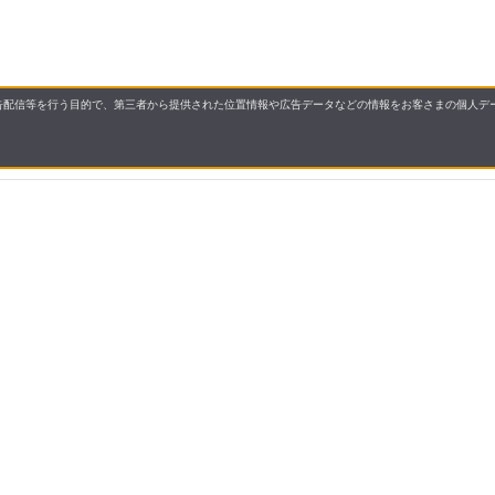
配信等を行う目的で、第三者から提供された位置情報や広告データなどの情報をお客さまの個人デー
要
プライバシーポリシー
について
配送について
セル・返品・交換について
保証・修理について
合わせ先
特商法に基づく表示