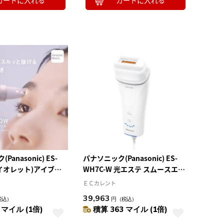
カートに入れる
カートに入れる
anasonic) ES-
パナソニック(Panasonic) ES-
(バイオレット)アイブロ
WH7C-W 光エステ スムースエピ
ピック ペン型 電動眉
フェイス＆ボディ＆VIO用 脱毛器
ＥＣカレント
Dライト付き コンパク
SMOOTHEPI COMPACT 手軽コ
39,963
税込）
円
（税込）
張 シンプル
ンパクトモデル
 マイル (1倍)
積算 363 マイル (1倍)