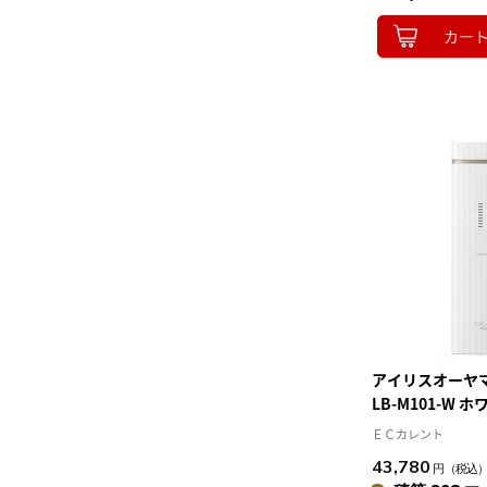
カー
アイリスオーヤマ(I
LB-M101-W ホ
美容器
ＥＣカレント
43,780
円
（税込