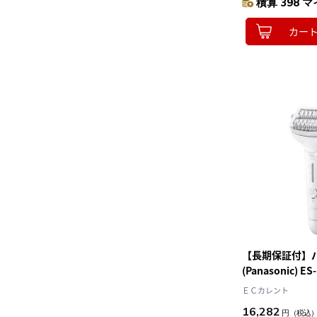
積算 398 マ
カー
【長期保証付】
(Panasonic) E
ト 脱毛器 ソイエ
ＥＣカレント
16,282
円
（税込