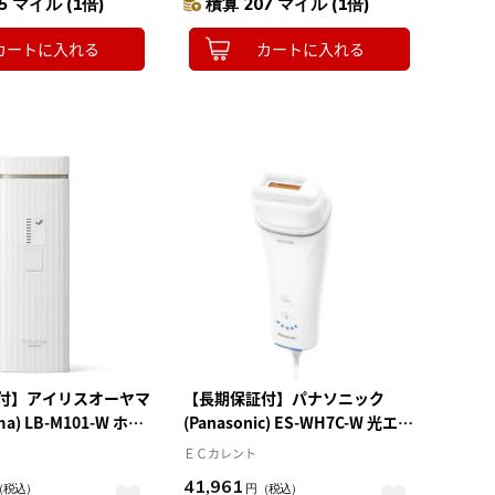
5 マイル (1倍)
積算 207 マイル (1倍)
カートに入れる
カートに入れる
付】アイリスオーヤマ
【長期保証付】パナソニック
ama) LB-M101-W ホワ
(Panasonic) ES-WH7C-W 光エス
LA 光美容器
テ スムースエピ フェイス＆ボデ
ＥＣカレント
ィ＆VIO用 脱毛器 SMOOTHEPI
41,961
（税込）
円
（税込）