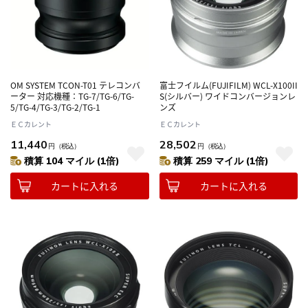
OM SYSTEM TCON-T01 テレコンバ
富士フイルム(FUJIFILM) WCL-X100II
ーター 対応機種：TG-7/TG-6/TG-
S(シルバー) ワイドコンバージョンレ
5/TG-4/TG-3/TG-2/TG-1
ンズ
ＥＣカレント
ＥＣカレント
11,440
28,502
円
（税込）
円
（税込）
積算 104 マイル (1倍)
積算 259 マイル (1倍)
カートに入れる
カートに入れる