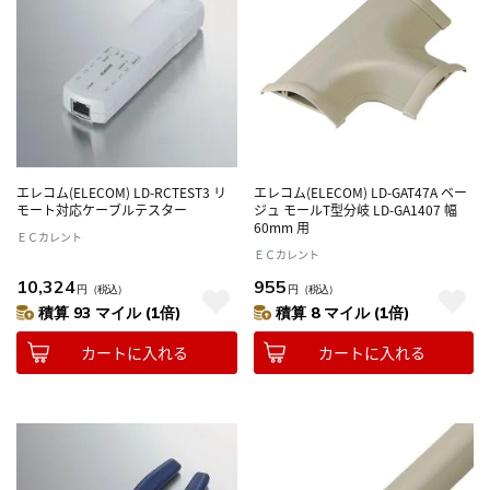
エレコム(ELECOM) LD-RCTEST3 リ
エレコム(ELECOM) LD-GAT47A ベー
モート対応ケーブルテスター
ジュ モールT型分岐 LD-GA1407 幅
60mm 用
ＥＣカレント
ＥＣカレント
10,324
955
円
（税込）
円
（税込）
積算 93 マイル (1倍)
積算 8 マイル (1倍)
カートに入れる
カートに入れる