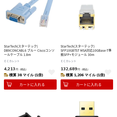
StarTech(スターテック)
StarTech(スターテック)
DB9CONCABL6 ブルー Ciscoコンソ
SFP10GBTST MSA対応10GBase-T準
ールケーブル 1.8m
拠SFP+モジュール 30m
ＥＣカレント
ＥＣカレント
4,213
132,689
円
（税込）
円
（税込）
積算 38 マイル (1倍)
積算 1,206 マイル (1倍)
カートに入れる
カートに入れる