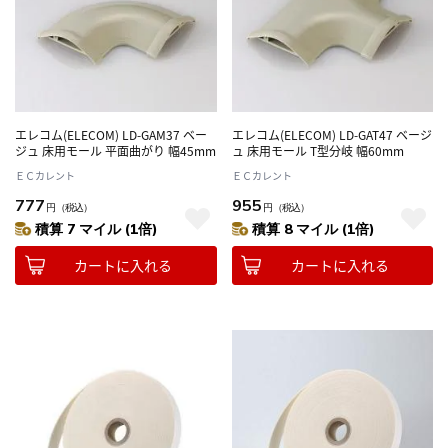
エレコム(ELECOM) LD-GAM37 ベー
エレコム(ELECOM) LD-GAT47 ベージ
ジュ 床用モール 平面曲がり 幅45mm
ュ 床用モール T型分岐 幅60mm
ＥＣカレント
ＥＣカレント
777
955
円
（税込）
円
（税込）
積算 7 マイル (1倍)
積算 8 マイル (1倍)
カートに入れる
カートに入れる