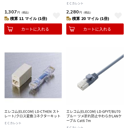
ＥＣカレント
1,307
2,280
円
（税込）
円
（税込）
積算 11 マイル (1倍)
積算 20 マイル (1倍)
カートに入れる
カートに入れる
エレコム(ELECOM) LD-CTHEN スト
エレコム(ELECOM) LD-GPYT/BU70
レート/クロス変換コネクターキット
ブルー ツメ折れ防止やわらかLANケ
ーブル Cat6 7m
ＥＣカレント
ＥＣカレント