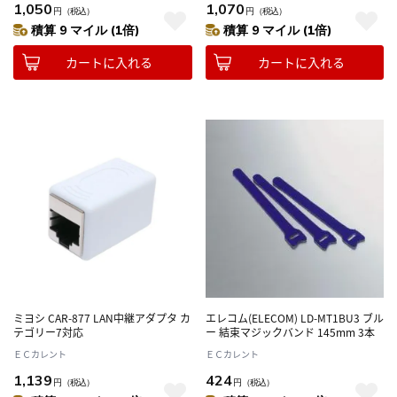
1,050
1,070
円
（税込）
円
（税込）
積算 9 マイル (1倍)
積算 9 マイル (1倍)
カートに入れる
カートに入れる
ミヨシ CAR-877 LAN中継アダプタ カ
エレコム(ELECOM) LD-MT1BU3 ブル
テゴリー7対応
ー 結束マジックバンド 145mm 3本
ＥＣカレント
ＥＣカレント
1,139
424
円
（税込）
円
（税込）