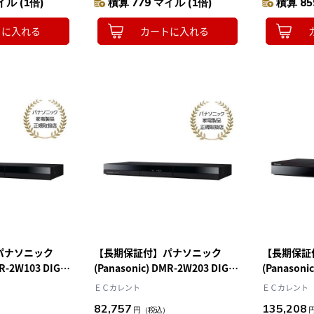
イル (1倍)
積算 779 マイル (1倍)
積算 85
トに入れる
カートに入れる
パナソニック
【長期保証付】パナソニック
【長期保証
MR-2W103 DIGA
(Panasonic) DMR-2W203 DIGA
(Panasoni
ガ ブルーレイデ
どこでもディーガ ブルーレイデ
ガ ブルー
ＥＣカレント
ＥＣカレント
 1TB
ィスクレコーダー 2TB
ー 3TB
82,757
135,208
）
円
（税込）