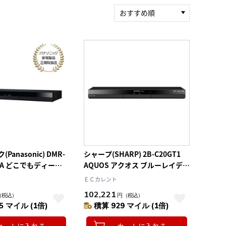
おすすめ順
新着順
積算マイル率（高い
順）
人気順
レビュー件数（多い
順）
レビュー評価（高い
順）
価格（安い順）
価格（高い順）
anasonic) DMR-
シャープ(SHARP) 2B-C20GT1
IGA どこでもディーガ
AQUOS アクオス ブルーレイディ
ディスクレコーダー
スクレコーダー 3チューナー 2TB
ＥＣカレント
102,221
（税込）
円
（税込）
5 マイル (1倍)
積算 929 マイル (1倍)