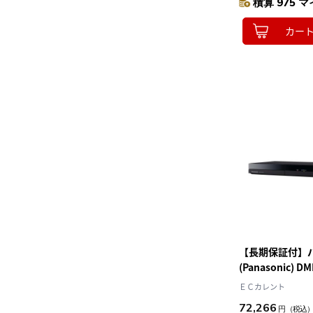
積算 975 マ
カー
【長期保証付】
(Panasonic) D
どこでもディー
ＥＣカレント
ィスクレコーダー
72,266
円
（税込