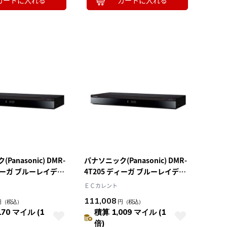
カートに入れる
カートに入れる
anasonic) DMR-
パナソニック(Panasonic) DMR-
ディーガ ブルーレイディ
4T205 ディーガ ブルーレイディ
ー 3TB
スクレコーダー 2TB
ＥＣカレント
111,008
円
（税込）
円
（税込）
170 マイル (1
積算 1,009 マイル (1
倍)