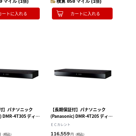
9 マイル (1倍)
積算 858 マイル (1倍)
カートに入れる
カートに入れる
付】パナソニック
【長期保証付】パナソニック
c) DMR-4T305 ディー
(Panasonic) DMR-4T205 ディー
レイディスクレコーダ
ガ ブルーレイディスクレコーダ
ＥＣカレント
ー 2TB
116,559
円
（税込）
円
（税込）