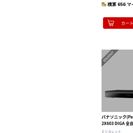
積算 656 マ
カー
パナソニック(Pana
2X603 DIGA
ーレイレコーダー
ＥＣカレント