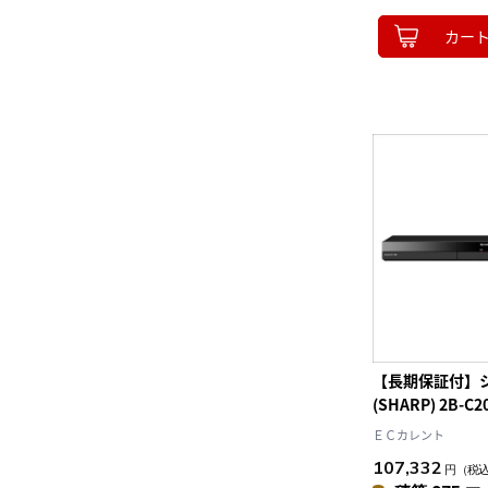
カー
【長期保証付】
(SHARP) 2B-C
クオス ブルー
ＥＣカレント
ーダー 3チューナ
107,332
円
（税