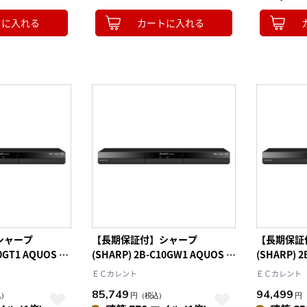
トに入れる
カートに入れる
シャープ
【長期保証付】シャープ
【長期保証
20GT1 AQUOS ア
(SHARP) 2B-C10GW1 AQUOS ア
(SHARP) 
レイディスクレコ
クオス ブルーレイディスクレコ
クオス ブ
ＥＣカレント
ＥＣカレント
ー 2TB
ーダー 2チューナー 1TB
ーダー 2チ
85,749
94,499
込）
円
（税込）
円