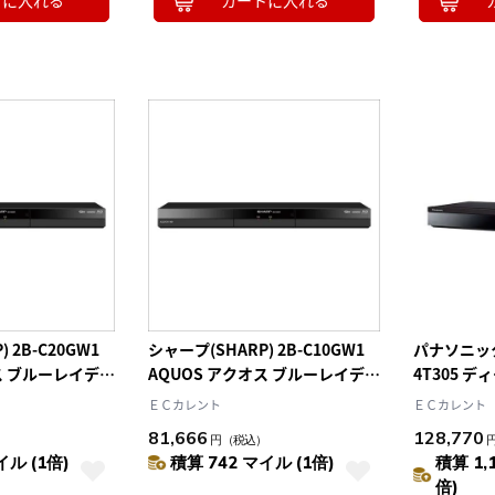
トに入れる
カートに入れる
10
2026.10
月
2026.11
木
金
土
日
月
火
水
木
金
土
4
5
1
2
3
0
11
12
4
5
6
7
8
9
10
7
18
19
11
12
13
14
15
16
17
4
25
26
18
19
20
21
22
23
24
25
26
27
28
29
30
31
 2B-C20GW1
シャープ(SHARP) 2B-C10GW1
パナソニック(P
ス ブルーレイディ
AQUOS アクオス ブルーレイディ
4T305 
チューナー 2TB
スクレコーダー 2チューナー 1TB
スクレコーダ
ＥＣカレント
ＥＣカレント
81,666
128,770
）
円
（税込）
イル (1倍)
積算 742 マイル (1倍)
積算 1,
倍)