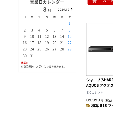
カー
営業日カレンダー
8
9
月
2026.09
月
日
月
火
水
木
金
土
日
月
火
水
1
1
2
3
2
3
4
5
6
7
8
6
7
8
9
1
9
10
11
12
13
14
15
13
14
15
16
1
16
17
18
19
20
21
22
20
21
22
23
2
23
24
25
26
27
28
29
27
28
29
30
30
31
休業日
※商品発送、お問い合わせを含みます。
シャープ(SHARP)
AQUOS アクオ
スクレコーダー 2
ＥＣカレント
89,999
円
（税込
積算 818 マ