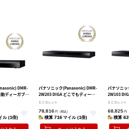
sonic) DMR-
パナソニック(Panasonic) DMR-
パナソニック(P
 全自動ディーガブル
2W203 DIGA どこでもディーガ
2W103 D
 2TB
ブルーレイディスクレコーダー
ブルーレイ
ＥＣカレント
ＥＣカレント
2TB
1TB
78,816
68,825
）
円
（税込）
円
イル (1倍)
積算 716 マイル (1倍)
積算 62