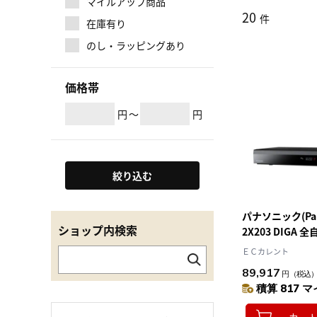
マイルアップ商品
20
件
在庫有り
のし・ラッピングあり
価格帯
円
～
円
絞り込む
パナソニック(Pana
ショップ内検索
2X203 DIGA
ーレイレコーダー
ＥＣカレント
89,917
円
（税込
積算 817 マ