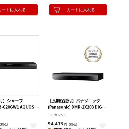
カートに入れる
カートに入れる
付】シャープ
【長期保証付】パナソニック
2B-C20GW1 AQUOS ア
(Panasonic) DMR-2X203 DIGA
ルーレイディスクレコ
全自動ディーガブルーレイレコー
ＥＣカレント
ューナー 2TB
ダー 2TB
94,413
（税込）
円
（税込）