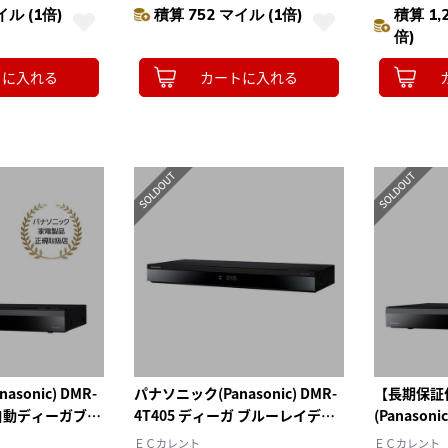
イル (1倍)
積算 752 マイル (1倍)
積算 1,
倍)
トに入れる
カートに入れる
sonic) DMR-
パナソニック(Panasonic) DMR-
【長期保証
 全自動ディーガブル
4T405 ディーガ ブルーレイディ
(Panasoni
 6TB
スクレコーダー 4TB
全自動ディ
ＥＣカレント
ＥＣカレント