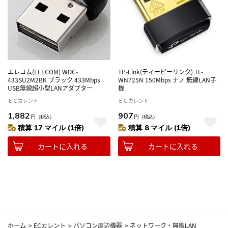
エレコム(ELECOM) WDC-
TP-Link(ティーピーリンク) TL-
433SU2M2BK ブラック 433Mbps
WN725N 150Mbps ナノ 無線LAN子
USB無線超小型LANアダプター
機
ＥＣカレント
ＥＣカレント
1,882
907
円
（税込）
円
（税込）
積算 17 マイル (1倍)
積算 8 マイル (1倍)
カートに入れる
カートに入れる
ホーム
>
ECカレント
>
パソコン周辺機器
>
ネットワーク・無線LAN