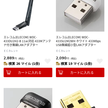
エレコム(ELECOM) WDC-
エレコム(ELECOM) WDC-
433DU2H2-B 11ac対応 433Mアンテ
433SU2M2WH ホワイト 433Mbps
ナ付き無線LANアダプター
USB無線超小型LANアダプター
ＥＣカレント
ＥＣカレント
2,889
2,090
円
（税込）
円
（税込）
積算 26 マイル (1倍)
積算 19 マイル (1倍)
カートに入れる
カートに入れる