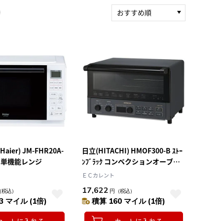
おすすめ順
新着順
積算マイル率（高い
順）
人気順
レビュー件数（多い
順）
レビュー評価（高い
順）
価格（安い順）
価格（高い順）
ier) JM-FHR20A-
日立(HITACHI) HMOF300-B ｽﾄｰ
 単機能レンジ
ﾝﾌﾞﾗｯｸ コンベクションオーブン
トースター 1300W
ＥＣカレント
17,622
（税込）
円
（税込）
3 マイル (1倍)
積算 160 マイル (1倍)