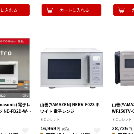
トに入れる
カートに入れる
asonic) 電子レ
山善(YAMAZEN) NERV-F023 ホ
山善(YAMAZ
NE-FB2D-W
ワイト 電子レンジ
WF150T
tro ビストロ 電
スチームオー
ＥＣカレント
ＥＣカレント
ンジ 26L 高精
16,969
28,735
）
円
（税込）
円
ドセンサー