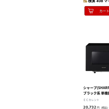
積算 408 マ
カー
シャープ(SHARP)
ブラック系 単機
ＥＣカレント
20,732
円
（税込