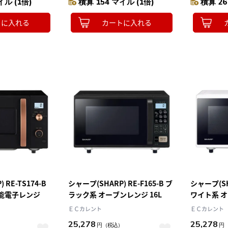
イル (1倍)
積算 154 マイル (1倍)
積算 26
トに入れる
カートに入れる
 RE-TS174-B
シャープ(SHARP) RE-F165-B ブ
シャープ(SHA
能電子レンジ
ラック系 オーブンレンジ 16L
ワイト系 オ
ＥＣカレント
ＥＣカレント
25,278
25,278
）
円
（税込）
円