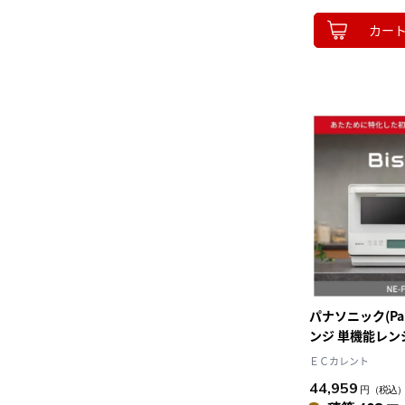
カー
パナソニック(Pan
ンジ 単機能レンジ 
オフホワイト Bis
ＥＣカレント
子レンジ 単機能レ
44,959
円
（税込
細・64眼スピー