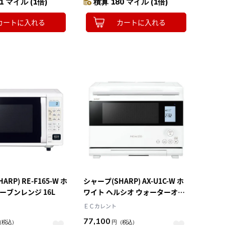
1 マイル (1倍)
積算 180 マイル (1倍)
カートに入れる
カートに入れる
RP) RE-F165-W ホ
シャープ(SHARP) AX-U1C-W ホ
ーブンレンジ 16L
ワイト ヘルシオ ウォーターオー
ブン 26L スチームオーブンレン
ＥＣカレント
ジ
77,100
（税込）
円
（税込）