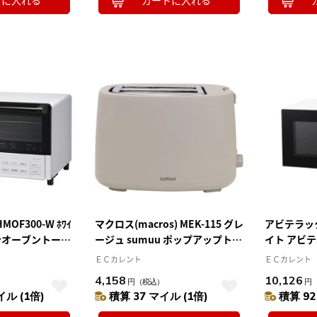
トに入れる
カートに入れる
10
2026.10
月
2026.11
木
金
土
日
月
火
水
木
金
土
4
5
1
2
3
0
11
12
4
5
6
7
8
9
10
HMOF300-W ﾎﾜｲ
マクロス(macros) MEK-115 グレ
アビテラックス
7
18
19
11
12
13
14
15
16
17
ンオーブントース
ージュ sumuu ポップアップトー
イト アビ
4
25
26
18
19
20
21
22
23
24
スター ポッピ
ガラスター
25
26
ＥＣカレント
27
28
29
30
31
ＥＣカレント
4,158
10,126
）
円
（税込）
円
イル (1倍)
積算 37 マイル (1倍)
積算 92