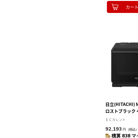
カー
日立(HITACHI) 
ロストブラック
スチームオーブン
ＥＣカレント
92,193
円
（税込
積算 838 マ