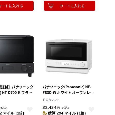
カートに入れる
カートに入れる
保証付】パナソニック
パナソニック(Panasonic) NE-
c) NT-D700-K ブラッ
FS3D-W ホワイト オーブンレン
ントースター ビストロ
ジ 23L シンプル機能
ＥＣカレント
32,434
（税込）
円
（税込）
2 マイル (1倍)
積算 294 マイル (1倍)