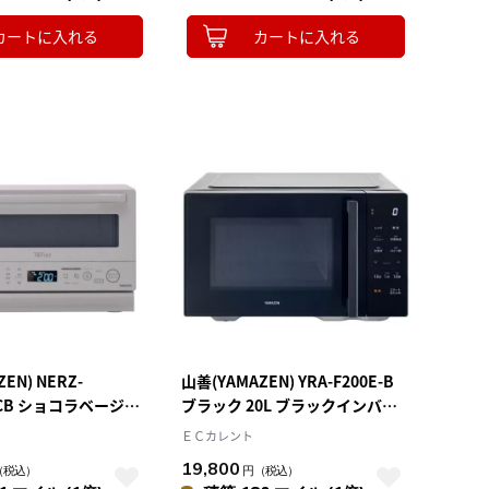
カートに入れる
カートに入れる
EN) NERZ-
山善(YAMAZEN) YRA-F200E-B
V-CB ショコラベージュ
ブラック 20L ブラックインバー
ブンレンジ 15L
ター 単機能レンジ 蒸気センサー
ＥＣカレント
付き マイコン
19,800
（税込）
円
（税込）