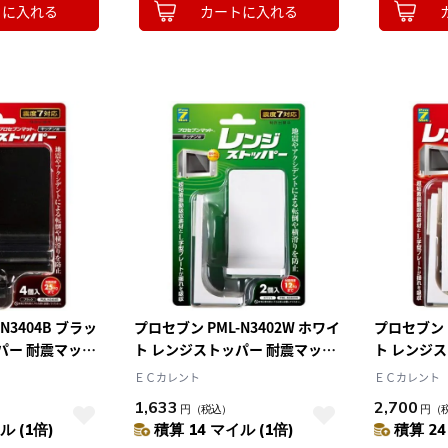
トに入れる
カートに入れる
N3404B ブラッ
プロセブン PML-N3402W ホワイ
プロセブン P
パー 耐震マット
ト レンジストッパー 耐震マット
ト レンジ
kg
付 耐震荷重12kg
付き 耐震荷
ＥＣカレント
ＥＣカレント
1,633
2,700
円
（税込）
円
（
ル (1倍)
積算 14 マイル (1倍)
積算 24