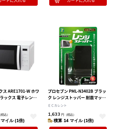
カートに入れる
カートに入れる
 ARE1701-W ホワ
プロセブン PML-N3402B ブラッ
テラックス 電子レンジ
ク レンジストッパー 耐震マット
ンテーブル
付き 耐震荷重12kg
ＥＣカレント
1,633
（税込）
円
（税込）
 マイル (1倍)
積算 14 マイル (1倍)