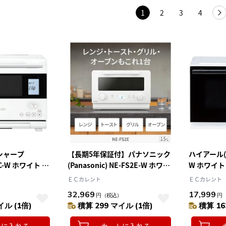
1
2
3
4
シャープ
【長期5年保証付】パナソニック
ハイアール(Ha
1C-W ホワイト ヘ
(Panasonic) NE-FS2E-W ホワイ
W ホワイト
オーブン 26L
ト オーブンレンジ 15L 電子レ
ＥＣカレント
ＥＣカレント
ンレンジ
ンジ
32,969
17,999
）
円
（税込）
円
イル (1倍)
積算 299 マイル (1倍)
積算 16