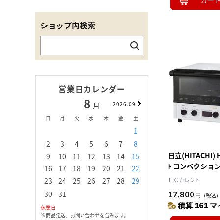
カー
ショップ内検索
営業日カレンダー
8
9
月
2026.09
月
日
月
火
水
木
金
土
日
月
火
水
1
1
2
3
2
3
4
5
6
7
8
6
7
8
9
1
日立(HITACHI) 
9
10
11
12
13
14
15
13
14
15
16
1
ﾄ コンベクショ
16
17
18
19
20
21
22
20
21
22
23
2
ター 1300W
23
24
25
26
27
28
29
ＥＣカレント
27
28
29
30
30
31
17,800
円
（税込
積算 161 マ
休業日
※商品発送、お問い合わせを含みます。