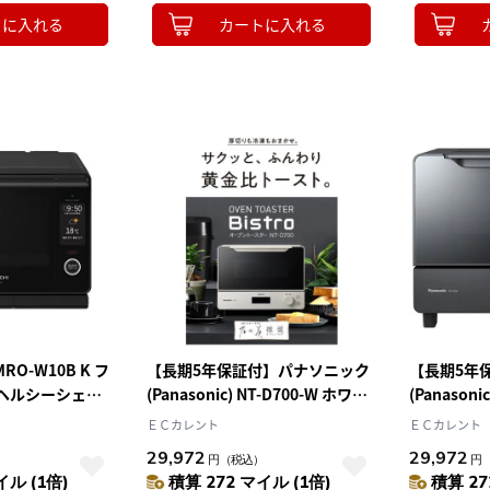
トに入れる
カートに入れる
MRO-W10B K フ
【長期5年保証付】パナソニック
【長期5年
 ヘルシーシェフ
(Panasonic) NT-D700-W ホワイ
(Panasoni
レンジ 30L
ト オーブントースター ビストロ
ク オーブ
ＥＣカレント
ＥＣカレント
29,972
29,972
）
円
（税込）
円
イル (1倍)
積算 272 マイル (1倍)
積算 27