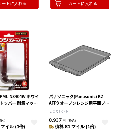
カートに入れる
カートに入れる
ML-N3404W ホワイ
パナソニック(Panasonic) KZ-
ストッパー 耐震マット
AFP3 オーブンレンジ用平面プレ
重25kg
ート
ＥＣカレント
8,937
税込）
円
（税込）
 マイル (1倍)
積算 81 マイル (1倍)