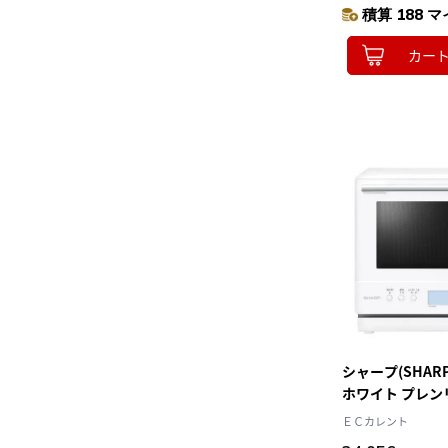
積算 188 マ
カー
シャープ(SHARP)
ホワイト プレン
オーブンレンジ 2
ＥＣカレント