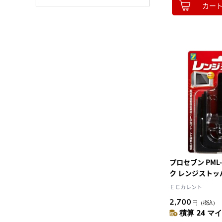
カー
プロセブン PML-
ク レンジストッ
付き 耐震荷重25
ＥＣカレント
2,700
円
（税込）
積算 24 マイ