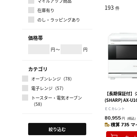
マイルアップ商品
193
件
在庫有り
のし・ラッピングあり
価格帯
円
～
円
カテゴリ
オーブンレンジ（78）
電子レンジ（57）
【長期保証付】
トースター・電気オーブン
(SHARP) AX-U
（58）
ルシオ ウォーター
ＥＣカレント
スチームオーブ
80,955
円
（税込
積算 735 マ
絞り込む