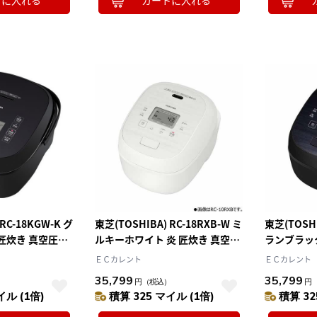
トに入れる
カートに入れる
10
2026.10
月
2026.11
木
金
土
日
月
火
水
木
金
土
4
5
1
2
3
0
11
12
4
5
6
7
8
9
10
7
18
19
11
12
13
14
15
16
17
4
25
26
18
19
20
21
22
23
24
25
26
27
28
29
30
31
RC-18KGW-K グ
東芝(TOSHIBA) RC-18RXB-W ミ
東芝(TOSHI
匠炊き 真空圧力
ルキーホワイト 炎 匠炊き 真空Ｉ
ランブラック
Ｈ炊飯器 １升炊き
炊飯器 １
ＥＣカレント
ＥＣカレント
35,799
35,799
）
円
（税込）
円
イル (1倍)
積算 325 マイル (1倍)
積算 32