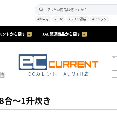
#お中元
#日傘
#ワイン福袋
#リュック
ベントから探す
JAL関連商品から探す
 8合～1升炊き