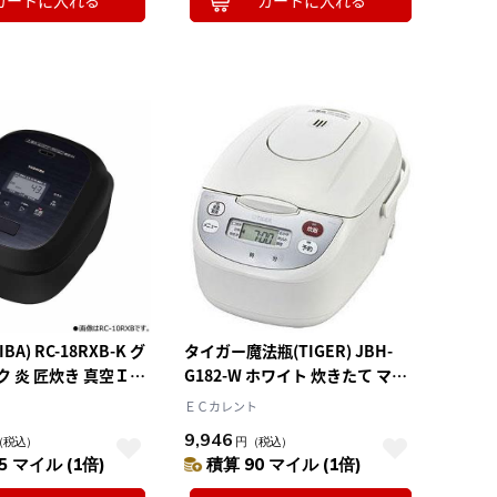
カートに入れる
カートに入れる
BA) RC-18RXB-K グ
タイガー魔法瓶(TIGER) JBH-
 炎 匠炊き 真空ＩＨ
G182-W ホワイト 炊きたて マイ
升炊き
コン炊飯ジャー 1升
ＥＣカレント
9,946
（税込）
円
（税込）
5 マイル (1倍)
積算 90 マイル (1倍)