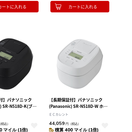
カートに入れる
カートに入れる
付】パナソニック
【長期保証付】パナソニック
c) SR-N518D-K(ブラ
(Panasonic) SR-N518D-W ホワ
力IHジャー炊飯器 お
イト 可変圧力IHジャー炊飯器 お
ＥＣカレント
イヤモンド竈釜 1升
どり炊き ダイヤモンド竈釜 1升
44,059
（税込）
円
（税込）
0 マイル (1倍)
積算 400 マイル (1倍)