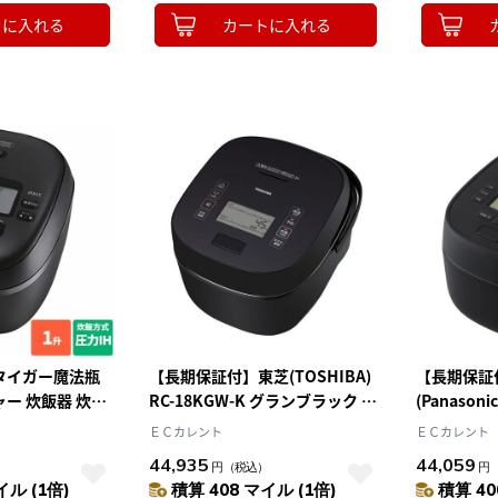
トに入れる
カートに入れる
タイガー魔法瓶
【長期保証付】東芝(TOSHIBA)
【長期保証
ジャー 炊飯器 炊き
RC-18KGW-K グランブラック 炎
(Panasoni
ー炊飯器 1升
匠炊き 真空圧力IH炊飯器 1升
ック)可変圧
ＥＣカレント
ＥＣカレント
M マットブラック お
どり炊き ダ
44,935
44,059
）
円
（税込）
円
内ぶた食洗機対応
イル (1倍)
積算 408 マイル (1倍)
積算 40