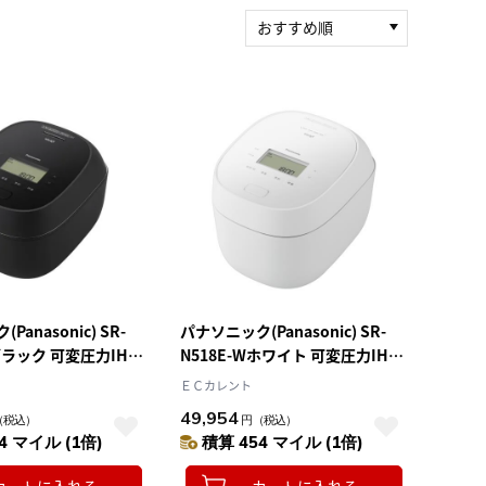
おすすめ順
新着順
積算マイル率（高い
順）
人気順
レビュー件数（多い
順）
レビュー評価（高い
順）
価格（安い順）
価格（高い順）
anasonic) SR-
パナソニック(Panasonic) SR-
 ブラック 可変圧力IHジ
N518E-Wホワイト 可変圧力IHジ
一升 10合 炊飯ジャー
ャー炊飯器 おどり炊き 1升 食洗
ＥＣカレント
 かまどごはんを目指
機で洗えるワンタッチふた ダイ
49,954
（税込）
円
（税込）
ヤモンド竈釜 内窯3年保証
4 マイル (1倍)
積算 454 マイル (1倍)