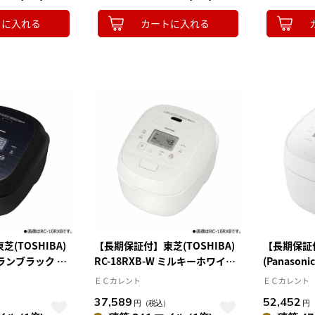
トに入れる
カートに入れる
(TOSHIBA)
【長期保証付】東芝(TOSHIBA)
【長期保証
 グランブラック 炎
RC-18RXB-W ミルキーホワイト
(Panason
炊飯器 １升炊き
炎 匠炊き 真空ＩＨ炊飯器 １升炊
ト 可変圧力
ＥＣカレント
ＥＣカレント
き
り炊き 1
37,589
52,452
）
円
（税込）
円
ッチふた 