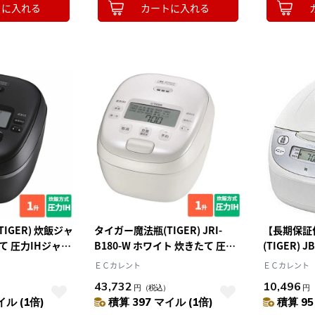
トに入れる
カートに入れる
IGER) 炊飯ジャ
タイガー魔法瓶(TIGER) JRI-
【長期保証
て 圧力IHジャー
B180-W ホワイト 炊きたて 圧力
(TIGER) 
A180-KM マット
IHジャー炊飯器 1升
炊きたて 
ＥＣカレント
ＥＣカレント
れ点数2点 内ぶた
43,732
10,496
）
円
（税込）
円
イル (1倍)
積算 397 マイル (1倍)
積算 95