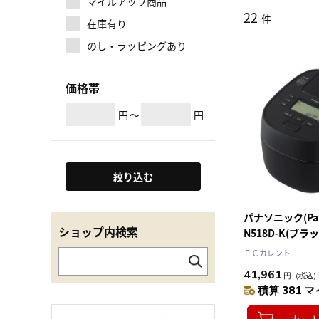
マイルアップ商品
22
件
在庫有り
のし・ラッピングあり
価格帯
円
～
円
絞り込む
パナソニック(Pana
ショップ内検索
N518D-K(ブラ
ジャー炊飯器 お
ＥＣカレント
モンド竈釜 1升
41,961
円
（税込
積算 381 マ