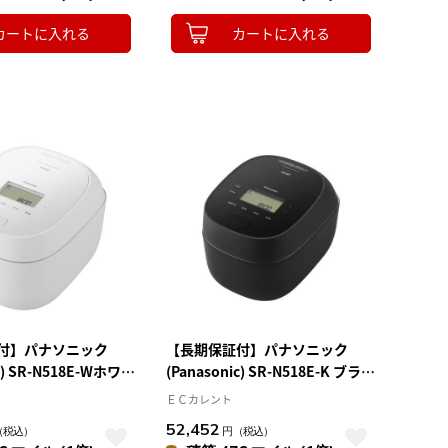
カートに入れる
カートに入れる
付】パナソニック
【長期保証付】パナソニック
ic) SR-N518E-Wホワイ
(Panasonic) SR-N518E-K ブラッ
IHジャー炊飯器 おど
ク 可変圧力IHジャー炊飯器 一升
ＥＣカレント
升 食洗機で洗えるワンタ
10合 炊飯ジャー おどり炊き かま
52,452
（税込）
円
（税込）
ダイヤモンド竈釜 内窯3
どごはんを目指した炊き