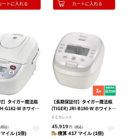
カートに入れる
カートに入れる
付】タイガー魔法瓶
【長期保証付】タイガー魔法瓶
JBH-G182-W ホワイト
(TIGER) JRI-B180-W ホワイト
マイコン炊飯ジャー 1升
炊きたて 圧力IHジャー炊飯器 1
ＥＣカレント
升
45,919
（税込）
円
（税込）
 マイル (1倍)
積算 417 マイル (1倍)