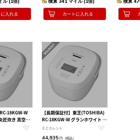
イル (1倍)
積算 341 マイル (1倍)
積算 47
年保証
トに入れる
カートに入れる
 RC-18KGW-W
【長期保証付】東芝(TOSHIBA)
炎匠炊き 真空圧
RC-18KGW-W グランホワイト 炎
匠炊き 真空圧力IH炊飯器 1升
ＥＣカレント
44,935
）
円
（税込）