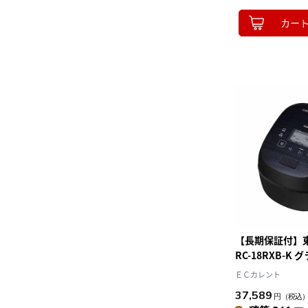
カー
【長期保証付】東芝
RC-18RXB-K
匠炊き 真空ＩＨ
ＥＣカレント
37,589
円
（税込