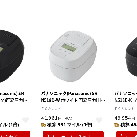
sonic) SR-
パナソニック(Panasonic) SR-
パナソニック(P
ック)可変圧力IH
N518D-W ホワイト 可変圧力IHジ
N518E-K
どり炊き ダイヤ
ャー炊飯器 おどり炊き ダイヤモ
ャー炊飯器 
ＥＣカレント
ＥＣカレント
ンド竈釜 1升
おどり炊き
41,961
49,954
）
円
（税込）
円
した炊き
イル (1倍)
積算 381 マイル (1倍)
積算 45