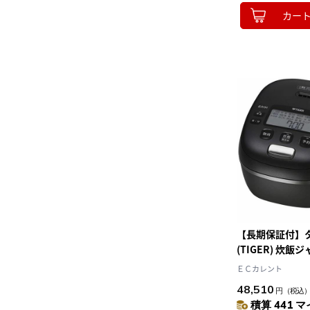
カー
【長期保証付】
(TIGER) 炊飯
たて 圧力IHジャ
ＥＣカレント
JRI-A180-K
48,510
円
（税込
手入れ点数2点 
積算 441 マ