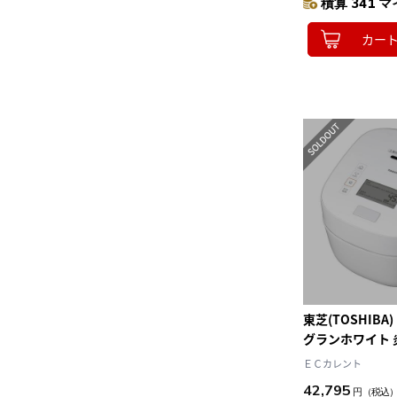
積算 341 マ
カー
東芝(TOSHIBA)
グランホワイト 
力IH炊飯器 1升
ＥＣカレント
42,795
円
（税込