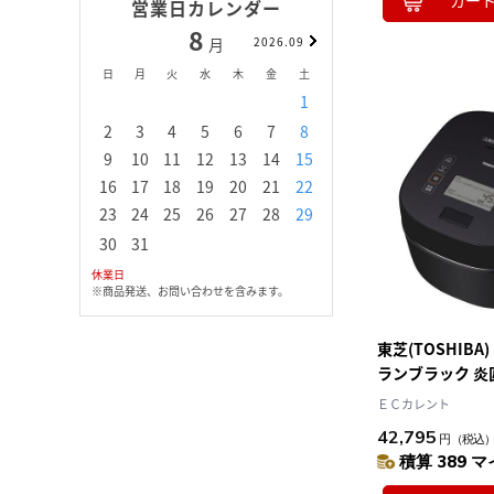
カー
営業日カレンダー
8
9
月
2026.09
月
日
月
火
水
木
金
土
日
月
火
水
1
1
2
3
2
3
4
5
6
7
8
6
7
8
9
1
9
10
11
12
13
14
15
13
14
15
16
1
16
17
18
19
20
21
22
20
21
22
23
2
23
24
25
26
27
28
29
27
28
29
30
30
31
休業日
※商品発送、お問い合わせを含みます。
東芝(TOSHIBA) 
ランブラック 炎
IH炊飯器 1升
ＥＣカレント
42,795
円
（税込
積算 389 マ