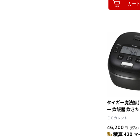
カー
タイガー魔法瓶(T
ー 炊飯器 炊きた
炊飯器 1升 JRI-
ＥＣカレント
ブラック お手入
46,200
円
（税込
食洗機対応
積算 420 マ