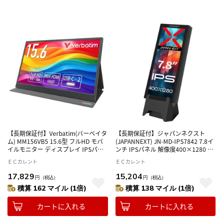
【長期保証付】Verbatim(バーベイタ
【長期保証付】ジャパンネクスト
ム) MM156VB5 15.6型 フルHD モバ
(JAPANNEXT) JN-MD-IPS7842 7.8イ
イルモニター ディスプレイ IPSパネ
ンチ IPSパネル 解像度400×1280 縦
ル採用 ノングレア USB Type-C接続
型小型モバイルモニター ディスプレ
ＥＣカレント
ＥＣカレント
イ
17,829
15,204
円
（税込）
円
（税込）
積算 162 マイル (1倍)
積算 138 マイル (1倍)
カートに入れる
カートに入れる