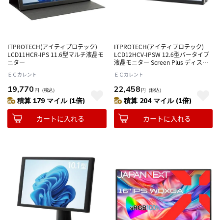
ITPROTECH(アイティプロテック)
ITPROTECH(アイティプロテック)
LCD11HCR-IPS 11.6型マルチ液晶モ
LCD12HCV-IPSW 12.6型バータイプ
ニター
液晶モニター Screen Plus ディスプ
レイ
ＥＣカレント
ＥＣカレント
19,770
22,458
円
（税込）
円
（税込）
積算 179 マイル (1倍)
積算 204 マイル (1倍)
カートに入れる
カートに入れる