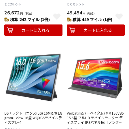
プレイ
ＥＣカレント
ＥＣカレント
26,672
49,454
円
（税込）
円
（税込）
積算 242 マイル (1倍)
積算 449 マイル (1倍)
カートに入れる
カートに入れる
LGエレクトロニクス(LG) 16MR70 LG
Verbatim(バーベイタム) MM156VB5
gram+ view 16型 WQXGAモバイルデ
15.6型 フルHD モバイルモニター デ
ィスプレイ
ィスプレイ IPSパネル採用 ノングレ
ア USB Type-C接続