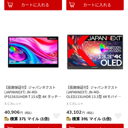
カートに入れる
カートに入れる
【長期保証付】ジャパンネクスト
【長期保証付】ジャパンネクスト
(JAPANNEXT) JN-MD-
(JAPANNEXT) JN-MD-
IPS1563UHDR-T 15.6型 4K タッチ対
OLED133UHDR 13.3型 4Kモバイル
応モバイルモニター
モニター
ＥＣカレント
ＥＣカレント
40,906
43,102
円
（税込）
円
（税込）
積算 371 マイル (1倍)
積算 391 マイル (1倍)