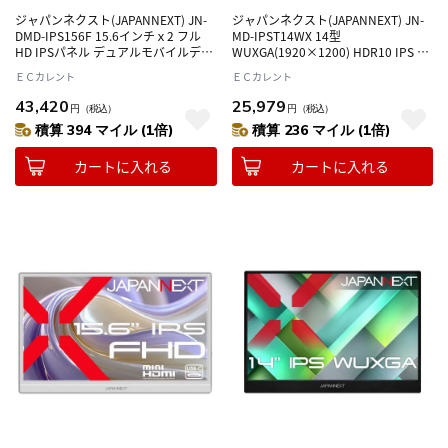
ジャパンネクスト(JAPANNEXT) JN-
ジャパンネクスト(JAPANNEXT) JN-
DMD-IPS156F 15.6インチｘ2 フル
MD-IPST14WX 14型
HD IPSパネル デュアルモバイルディ
WUXGA(1920×1200) HDR10 IPS タ
スプレイ
ッチパネル搭載モバイルモニター デ
ＥＣカレント
ＥＣカレント
ィスプレイ
43,420
25,979
円
（税込）
円
（税込）
積算 394 マイル (1倍)
積算 236 マイル (1倍)
カートに入れる
カートに入れる