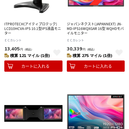
ITPROTECH(アイティプロテック)
ジャパンネクスト(JAPANNEXT) JN-
LCD10HCVA-IPS 10.1型IPS液晶モニ
MD-IPS16WQXGAR 16型 WQHDモバ
ター
イルモニター
ＥＣカレント
ＥＣカレント
13,405
30,339
円
（税込）
円
（税込）
積算 121 マイル (1倍)
積算 275 マイル (1倍)
カートに入れる
カートに入れる