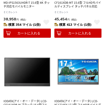
MD-IPS1563UHDR-T 15.6型 4K タッ
CF161XDB-MT 15.6型 フルHDモバイ
チ対応モバイルモニター
ルディスプレイ タッチパネル対応
ＥＣカレント
ＥＣカレント
38,958
45,454
円
（税込）
円
（税込）
積算 354 マイル (1倍)
積算 413 マイル (1倍)
カートに入れる
カートに入れる
IODATA(アイ・オー・データ) LCD-
IODATA(アイ・オー・データ) LCD-
CF161XDB-M ブラック 15.6型フル
YC172AFX 17.3型 フルHDモバイルデ