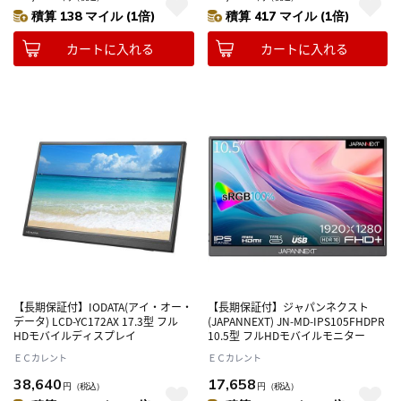
積算 138 マイル (1倍)
積算 417 マイル (1倍)
カートに入れる
カートに入れる
【長期保証付】IODATA(アイ・オー・
【長期保証付】ジャパンネクスト
データ) LCD-YC172AX 17.3型 フル
(JAPANNEXT) JN-MD-IPS105FHDPR
HDモバイルディスプレイ
10.5型 フルHDモバイルモニター
ＥＣカレント
ＥＣカレント
38,640
17,658
円
（税込）
円
（税込）