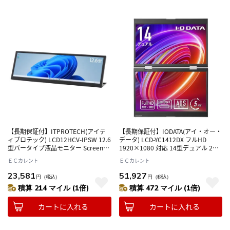
【長期保証付】ITPROTECH(アイテ
【長期保証付】IODATA(アイ・オー・
ィプロテック) LCD12HCV-IPSW 12.6
データ) LCD-YC1412DX フルHD
型バータイプ液晶モニター Screen
1920×1080 対応 14型デュアル 2画
Plus ディスプレイ
面 モバイルディスプレイ
ＥＣカレント
ＥＣカレント
23,581
51,927
円
（税込）
円
（税込）
積算 214 マイル (1倍)
積算 472 マイル (1倍)
カートに入れる
カートに入れる