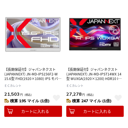
【長期保証付】ジャパンネクスト
【長期保証付】ジャパンネクスト
(JAPANNEXT) JN-MD-IPS156F2-W
(JAPANNEXT) JN-MD-IPST14WX 14
15.6型 FHD(1920×1080) IPS モバイ
型 WUXGA(1920×1200) HDR10 IPS
ルモニター ディスプレイ
タッチパネル搭載モバイルモニター
ＥＣカレント
ＥＣカレント
ディスプレイ
21,503
27,278
円
（税込）
円
（税込）
積算 195 マイル (1倍)
積算 247 マイル (1倍)
カートに入れる
カートに入れる