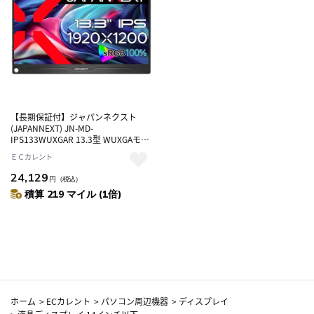
【長期保証付】ジャパンネクスト
(JAPANNEXT) JN-MD-
IPS133WUXGAR 13.3型 WUXGAモバ
イルモニター
ＥＣカレント
24,129
円
（税込）
積算 219 マイル (1倍)
ホーム
>
ECカレント
>
パソコン周辺機器
>
ディスプレイ