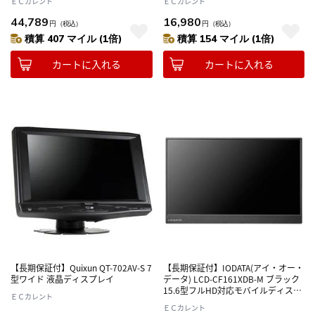
ＥＣカレント
ＥＣカレント
44,789
16,980
円
（税込）
円
（税込）
積算 407 マイル (1倍)
積算 154 マイル (1倍)
カートに入れる
カートに入れる
【長期保証付】Quixun QT-702AV-S 7
【長期保証付】IODATA(アイ・オー・
型ワイド 液晶ディスプレイ
データ) LCD-CF161XDB-M ブラック
15.6型フルHD対応モバイルディスプ
ＥＣカレント
レイ
ＥＣカレント