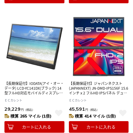
【長期保証付】IODATA(アイ・オー・
【長期保証付】ジャパンネクスト
データ) LCD-YC141DX(ブラック) 14
(JAPANNEXT) JN-DMD-IPS156F 15.6
型フルHD対応モバイルディスプレイ
インチｘ2 フルHD IPSパネル デュア
LCD-YC141DXシリーズ
ルモバイルディスプレイ
ＥＣカレント
ＥＣカレント
29,229
45,591
円
（税込）
円
（税込）
積算 265 マイル (1倍)
積算 414 マイル (1倍)
カートに入れる
カートに入れる