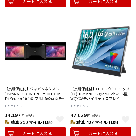
カートに入れる
カートに入れる
【長期保証付】ジャパンネクスト
【長期保証付】LGエレクトロニクス
(JAPANNEXT) JN-TRI-IPS101HDR
(LG) 16MR70 LG gram+ view 16型
Tri-Screen 10.1型 フルHDx2画面モバ
WQXGAモバイルディスプレイ
イルモニター
ＥＣカレント
ＥＣカレント
34,197
47,029
円
（税込）
円
（税込）
積算 310 マイル (1倍)
積算 427 マイル (1倍)
カートに入れる
カートに入れる