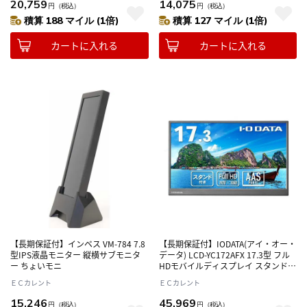
20,759
14,075
円
（税込）
円
（税込）
積算 188 マイル (1倍)
積算 127 マイル (1倍)
カートに入れる
カートに入れる
【長期保証付】インベス VM-784 7.8
【長期保証付】IODATA(アイ・オー・
型IPS液晶モニター 縦横サブモニタ
データ) LCD-YC172AFX 17.3型 フル
ー ちょいモニ
HDモバイルディスプレイ スタンドセ
ット
ＥＣカレント
ＥＣカレント
15,246
45,969
円
（税込）
円
（税込）