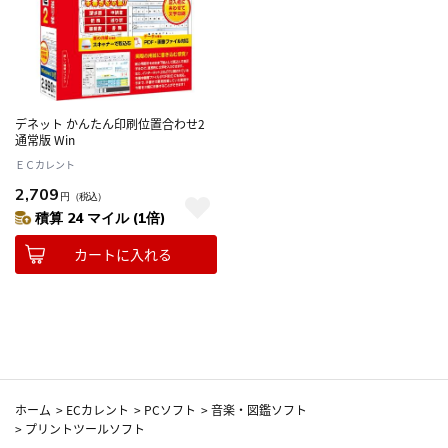
デネット かんたん印刷位置合わせ2
通常版 Win
ＥＣカレント
2,709
円
（税込）
積算 24 マイル (1倍)
カートに入れる
ホーム
>
ECカレント
>
PCソフト
>
音楽・図鑑ソフト
>
プリントツールソフト