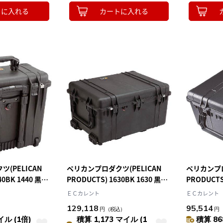
トに入れる
カートに入れる
(PELICAN
ペリカンプロダクツ(PELICAN
ペリカンプロ
40BK 1440 黒
PRODUCTS) 1630BK 1630 黒
PRODUCTS
794×615×444
ォームなし 黒
ＥＣカレント
ＥＣカレント
129,118
95,514
）
円
（税込）
円
イル (1倍)
積算 1,173 マイル (1
積算 86