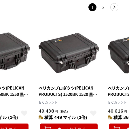
1
2
(PELICAN
ペリカンプロダクツ(PELICAN
ペリカンプロ
50BK 1550 黒
PRODUCTS) 1520BK 1520 黒
PRODUCTS)
502×400×188
406×330×
ＥＣカレント
ＥＣカレント
49,438
40,616
）
円
（税込）
円
イル (1倍)
積算 449 マイル (1倍)
積算 36