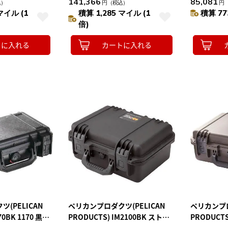
141,366
85,081
込）
円
（税込）
円
マイル (1
積算 1,285 マイル (1
積算 77
倍)
トに入れる
カートに入れる
(PELICAN
ペリカンプロダクツ(PELICAN
ペリカンプロ
70BK 1170 黒
PRODUCTS) IM2100BK ストー
PRODUCTS