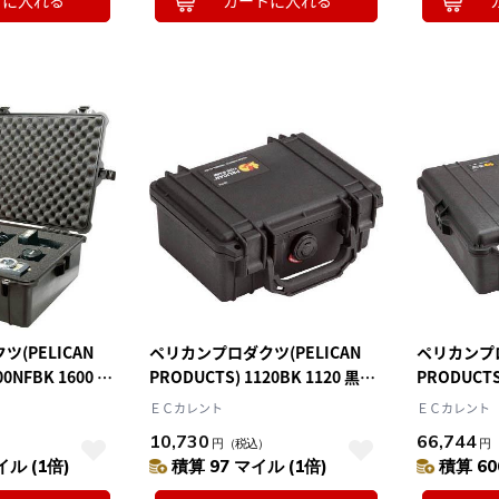
トに入れる
カートに入れる
10
2026.10
月
2026.11
木
金
土
日
月
火
水
木
金
土
4
5
1
2
3
0
11
12
4
5
6
7
8
9
10
7
18
19
11
12
13
14
15
16
17
4
25
26
18
19
20
21
22
23
24
25
26
27
28
29
30
31
(PELICAN
ペリカンプロダクツ(PELICAN
ペリカンプロ
00NFBK 1600 フ
PRODUCTS) 1120BK 1120 黒
PRODUCTS)
6×493×220
206×167×90
616×493×
ＥＣカレント
ＥＣカレント
10,730
66,744
）
円
（税込）
円
イル (1倍)
積算 97 マイル (1倍)
積算 60