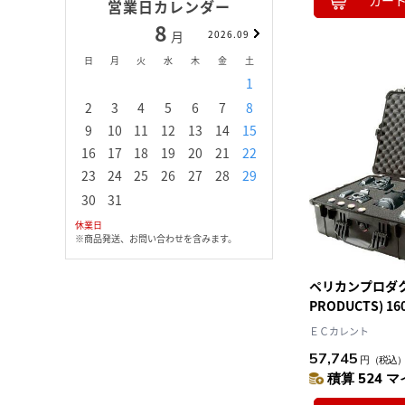
カー
営業日カレンダー
8
9
月
2026.09
月
日
月
火
水
木
金
土
日
月
火
水
1
1
2
3
2
3
4
5
6
7
8
6
7
8
9
1
9
10
11
12
13
14
15
13
14
15
16
1
16
17
18
19
20
21
22
20
21
22
23
2
23
24
25
26
27
28
29
27
28
29
30
30
31
休業日
※商品発送、お問い合わせを含みます。
ペリカンプロダクツ
PRODUCTS) 16
ォームなし 黒 61
ＥＣカレント
57,745
円
（税込
積算 524 マ