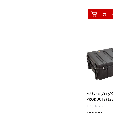
カー
ペリカンプロダクツ
PRODUCTS) 17
952×689×365
ＥＣカレント