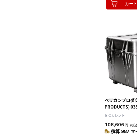
カー
ペリカンプロダクツ
PRODUCTS) 03
ォームなし 黒 57
ＥＣカレント
108,606
円
（税
積算 987 マ