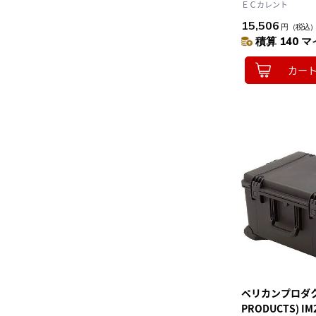
296×212×96
ＥＣカレント
15,506
円
（税込
積算 140 マ
カー
ペリカンプロダクツ
PRODUCTS) I