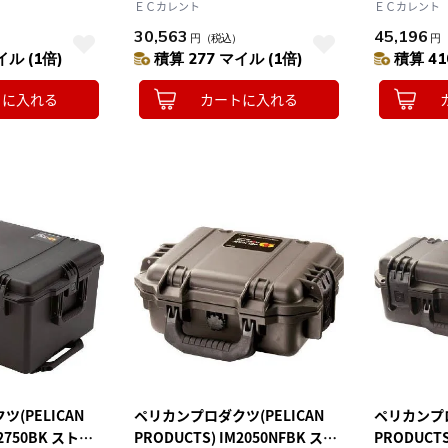
ム IM2100黒 361×289×165
ム IM2300
ＥＣカレント
ＥＣカレント
30,563
45,196
）
円
（税込）
円
イル (1倍)
積算 277 マイル (1倍)
積算 41
トに入れる
カートに入れる
(PELICAN
ペリカンプロダクツ(PELICAN
ペリカンプロ
M2750BK ストー
PRODUCTS) IM2050NFBK スト
PRODUCTS