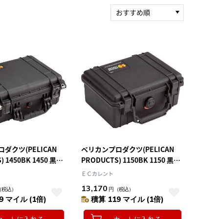
おすすめ順
新着順
積算マイル率（高い
順）
人気順
レビュー件数（多い
順）
レビュー評価（高い
順）
価格（安い順）
価格（高い順）
ダクツ(PELICAN
ペリカンプロダクツ(PELICAN
 1450BK 1450 黒
PRODUCTS) 1150BK 1150 黒
174
232×192×111
ＥＣカレント
13,170
（税込）
円
（税込）
9 マイル (1倍)
積算 119 マイル (1倍)