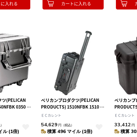
トに入れる
カートに入れる
(PELICAN
ペリカンプロダクツ(PELICAN
ペリカンプロ
50NFBK 0350 フ
PRODUCTS) 1510NFBK 1510 フ
PRODUCTS)
1×569×540
ォームなし 黒 559×351×229
430×244×
ＥＣカレント
ＥＣカレント
54,629
33,412
込）
円
（税込）
円
イル (1倍)
積算 496 マイル (1倍)
積算 30