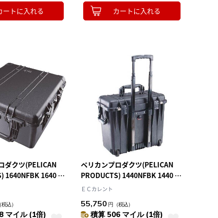
カートに入れる
カートに入れる
ダクツ(PELICAN
ペリカンプロダクツ(PELICAN
) 1640NFBK 1640 フ
PRODUCTS) 1440NFBK 1440 フ
 691×698×414
ォームなし 黒 500×305×457
ＥＣカレント
55,750
（税込）
円
（税込）
8 マイル (1倍)
積算 506 マイル (1倍)