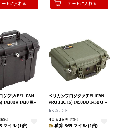
カートに入れる
カートに入れる
ダクツ(PELICAN
ペリカンプロダクツ(PELICAN
 1430BK 1430 黒
PRODUCTS) 1450OD 1450 OD
341
406×330×174
ＥＣカレント
40,616
（税込）
円
（税込）
3 マイル (1倍)
積算 369 マイル (1倍)