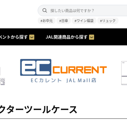
#お中元
#日傘
#ワイン福袋
#リュック
ベントから探す
JAL関連商品から探す
クターツールケース