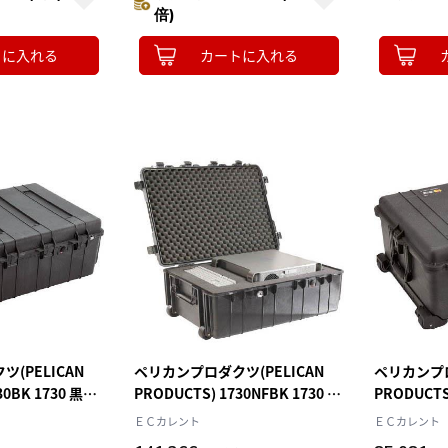
倍)
トに入れる
カートに入れる
(PELICAN
ペリカンプロダクツ(PELICAN
ペリカンプロ
30BK 1730 黒
PRODUCTS) 1730NFBK 1730 フ
PRODUCTS)
ォームなし 黒 952×689×365
630×500×
ＥＣカレント
ＥＣカレント