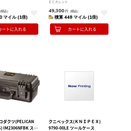
黒 462×340×170
ム IM2400黒 487×386×185
ＥＣカレント
49,300
（税込）
円
（税込）
0 マイル (1倍)
積算 448 マイル (1倍)
カートに入れる
カートに入れる
ダクツ(PELICAN
クニペックス(ＫＮＩＰＥＸ)
) IM2306NFBK スト
9790-00LE ツールケース