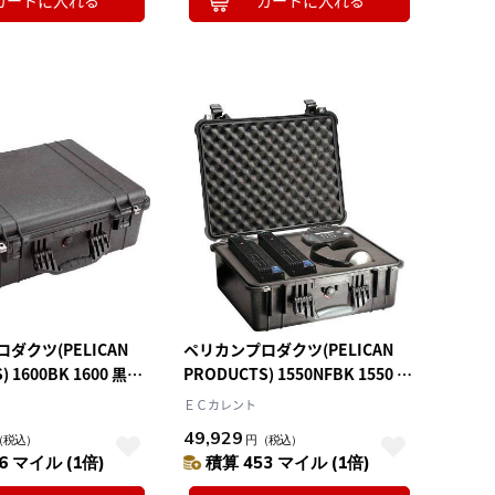
カートに入れる
カートに入れる
ダクツ(PELICAN
ペリカンプロダクツ(PELICAN
 1600BK 1600 黒
PRODUCTS) 1550NFBK 1550 フ
220
ォームなし 黒 524×428×206
ＥＣカレント
49,929
（税込）
円
（税込）
6 マイル (1倍)
積算 453 マイル (1倍)