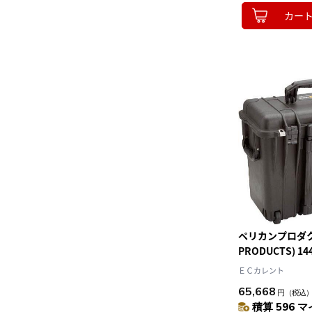
カー
ペリカンプロダクツ
PRODUCTS) 14
500×305×457
ＥＣカレント
65,668
円
（税込
積算 596 マ