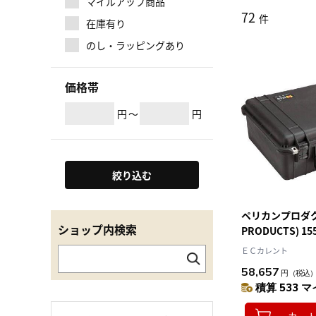
マイルアップ商品
72
件
在庫有り
のし・ラッピングあり
価格帯
円
～
円
絞り込む
ペリカンプロダクツ
ショップ内検索
PRODUCTS) 15
524×428×206
ＥＣカレント
58,657
円
（税込
積算 533 マ