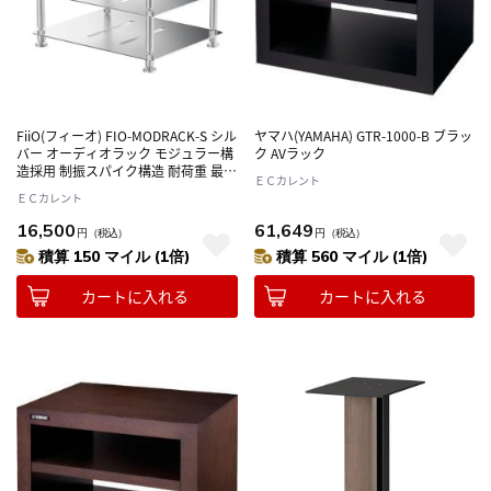
FiiO(フィーオ) FIO-MODRACK-S シル
ヤマハ(YAMAHA) GTR-1000-B ブラッ
バー オーディオラック モジュラー構
ク AVラック
造採用 制振スパイク構造 耐荷重 最大
ＥＣカレント
10kg／棚
ＥＣカレント
16,500
61,649
円
（税込）
円
（税込）
積算 150 マイル (1倍)
積算 560 マイル (1倍)
カートに入れる
カートに入れる