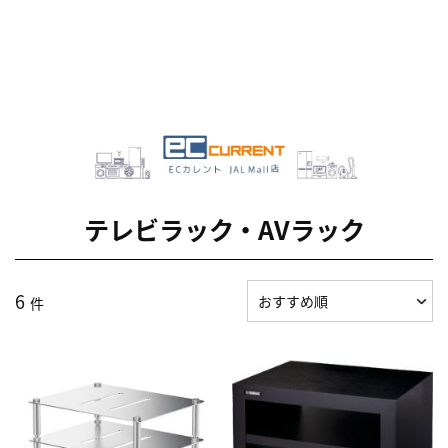
テレビラック・AVラック
6
件