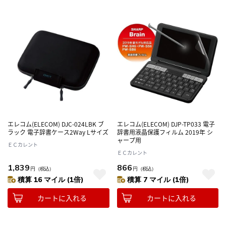
エレコム(ELECOM) DJC-024LBK ブ
エレコム(ELECOM) DJP-TP033 電子
ラック 電子辞書ケース2Way Lサイズ
辞書用液晶保護フィルム 2019年 シ
ャープ用
ＥＣカレント
ＥＣカレント
1,839
866
円
（税込）
円
（税込）
積算 16 マイル (1倍)
積算 7 マイル (1倍)
カートに入れる
カートに入れる