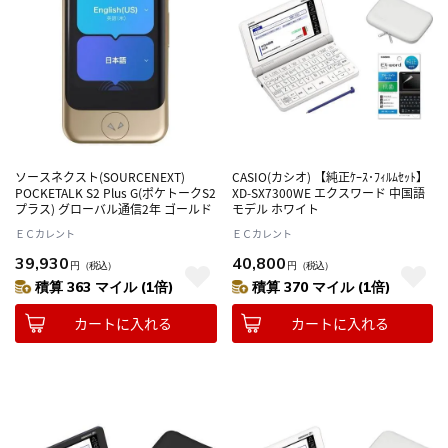
ソースネクスト(SOURCENEXT)
CASIO(カシオ) 【純正ｹｰｽ･ﾌｨﾙﾑｾｯﾄ】
POCKETALK S2 Plus G(ポケトークS2
XD-SX7300WE エクスワード 中国語
プラス) グローバル通信2年 ゴールド
モデル ホワイト
ＥＣカレント
ＥＣカレント
39,930
40,800
円
（税込）
円
（税込）
積算 363 マイル (1倍)
積算 370 マイル (1倍)
カートに入れる
カートに入れる