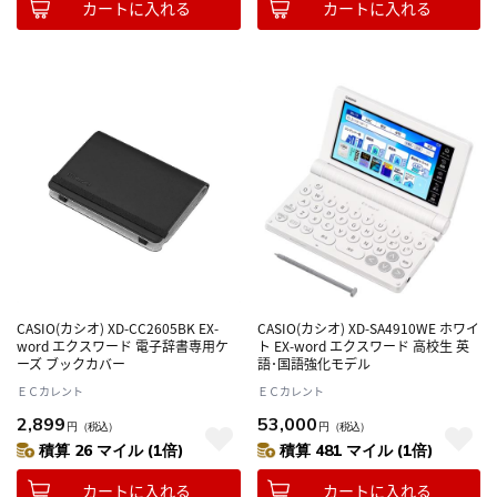
カートに入れる
カートに入れる
CASIO(カシオ) XD-CC2605BK EX-
CASIO(カシオ) XD-SA4910WE ホワイ
word エクスワード 電子辞書専用ケ
ト EX-word エクスワード 高校生 英
ーズ ブックカバー
語･国語強化モデル
ＥＣカレント
ＥＣカレント
2,899
53,000
円
（税込）
円
（税込）
積算 26 マイル (1倍)
積算 481 マイル (1倍)
カートに入れる
カートに入れる