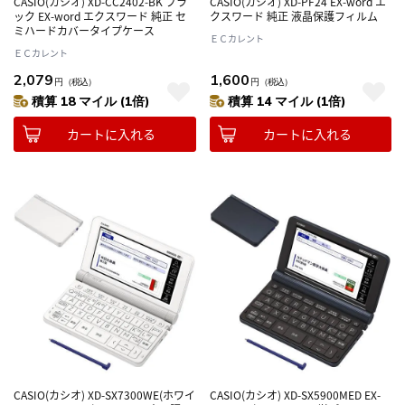
CASIO(カシオ) XD-CC2402-BK ブラ
CASIO(カシオ) XD-PF24 EX-word エ
ック EX-word エクスワード 純正 セ
クスワード 純正 液晶保護フィルム
ミハードカバータイプケース
ＥＣカレント
ＥＣカレント
2,079
1,600
円
（税込）
円
（税込）
積算 18 マイル (1倍)
積算 14 マイル (1倍)
カートに入れる
カートに入れる
CASIO(カシオ) XD-SX7300WE(ホワイ
CASIO(カシオ) XD-SX5900MED EX-