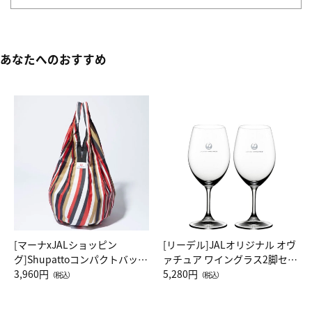
あなたへのおすすめ
[マーナxJALショッピン
[リーデル]JALオリジナル オヴ
グ]Shupattoコンパクトバッグ
ァチュア ワイングラス2脚セッ
Drop JAL客室乗務員（LC）ス
3,960円
ト（レッドワイン）
5,280円
（税込）
（税込）
カーフ柄