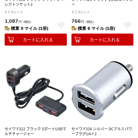
レクトソケット2
ー
ＥＣカレント
ＥＣカレント
1,087
766
円
（税込）
円
（税込）
積算 9 マイル (1倍)
積算 6 マイル (1倍)
カートに入れる
カートに入れる
セイワ F322 ブラック 5ポートUSBマ
セイワ F326 シルバー DCアルミパワ
ルチチャージャー
ープラグUA×2