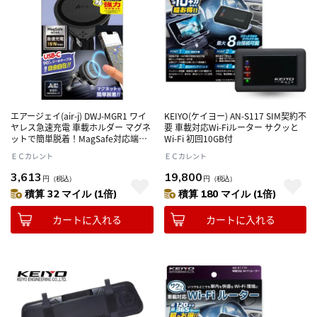
エアージェイ(air-j) DWJ-MGR1 ワイ
KEIYO(ケイヨー) AN-S117 SIM契約不
ヤレス急速充電 車載ホルダー マグネ
要 車載対応Wi-Fiルーター サクッと
ットで簡単脱着！MagSafe対応端末
Wi-Fi 初回10GB付
を充電！
ＥＣカレント
ＥＣカレント
3,613
19,800
円
（税込）
円
（税込）
積算 32 マイル (1倍)
積算 180 マイル (1倍)
カートに入れる
カートに入れる