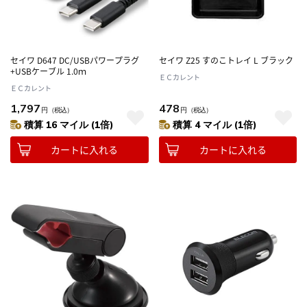
セイワ D647 DC/USBパワープラグ
セイワ Z25 すのこトレイ L ブラック
+USBケーブル 1.0ｍ
ＥＣカレント
ＥＣカレント
1,797
478
円
（税込）
円
（税込）
積算 16 マイル (1倍)
積算 4 マイル (1倍)
カートに入れる
カートに入れる