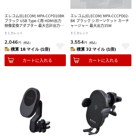
エレコム(ELECOM) MPA-CCPD10BK
エレコム(ELECOM) MPA-CCCPD02-
ブラック USB Type-C用 HDMI出力
BK ブラック シガーソケット カーチ
映像変換アダプター 最大合計出力
ャージャー 最大出力35W
57W
ＥＣカレント
ＥＣカレント
2,046
3,554
円
（税込）
円
（税込）
積算 18 マイル (1倍)
積算 32 マイル (1倍)
カートに入れる
カートに入れる