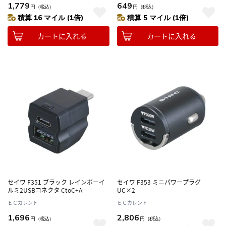
1,779
649
円
（税込）
円
（税込）
積算 16 マイル (1倍)
積算 5 マイル (1倍)
カートに入れる
カートに入れる
セイワ F351 ブラック レインボーイ
セイワ F353 ミニパワープラグ
ルミ2USBコネクタ CtoC+A
UC×2
ＥＣカレント
ＥＣカレント
1,696
2,806
円
（税込）
円
（税込）