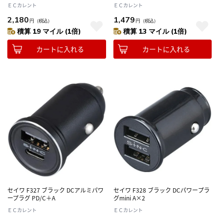
ＥＣカレント
ＥＣカレント
2,180
1,479
円
（税込）
円
（税込）
積算 19 マイル (1倍)
積算 13 マイル (1倍)
カートに入れる
カートに入れる
セイワ F327 ブラック DCアルミパワ
セイワ F328 ブラック DCパワープラ
ープラグ PD/C＋A
グmini A×2
ＥＣカレント
ＥＣカレント