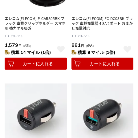
エレコム(ELECOM) P-CARS05BK ブ
エレコム(ELECOM) EC-DC03BK ブラ
ラック 車載クリップホルダー スマホ
ック 車載充電器 4.8A 2ポート おまか
用 強力ゲル吸盤
せ充電対応
ＥＣカレント
ＥＣカレント
1,579
881
円
（税込）
円
（税込）
積算 14 マイル (1倍)
積算 8 マイル (1倍)
カートに入れる
カートに入れる