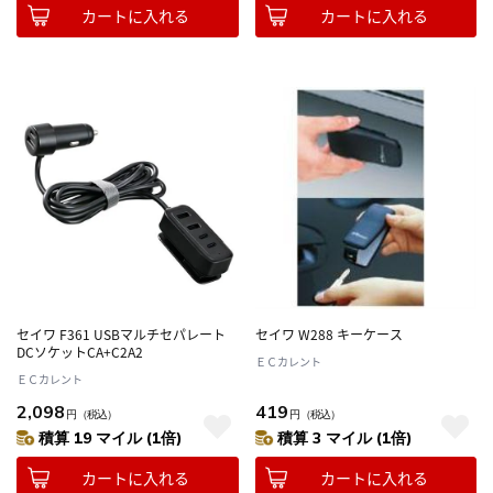
カートに入れる
カートに入れる
セイワ F361 USBマルチセパレート
セイワ W288 キーケース
DCソケットCA+C2A2
ＥＣカレント
ＥＣカレント
2,098
419
円
（税込）
円
（税込）
積算 19 マイル (1倍)
積算 3 マイル (1倍)
カートに入れる
カートに入れる