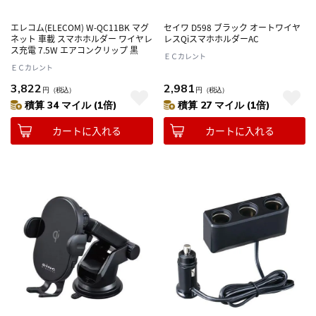
エレコム(ELECOM) W-QC11BK マグ
セイワ D598 ブラック オートワイヤ
ネット 車載 スマホホルダー ワイヤレ
レスQiスマホホルダーAC
ス充電 7.5W エアコンクリップ 黒
ＥＣカレント
ＥＣカレント
3,822
2,981
円
（税込）
円
（税込）
積算 34 マイル (1倍)
積算 27 マイル (1倍)
カートに入れる
カートに入れる