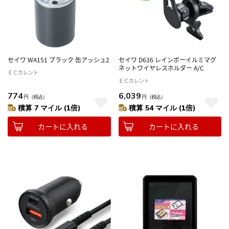
セイワ WA151 ブラック 缶アッシュ2
セイワ D636 レインボーイルミマグ
ネットワイヤレスホルダー A/C
ＥＣカレント
ＥＣカレント
774
6,039
円
（税込）
円
（税込）
積算 7 マイル (1倍)
積算 54 マイル (1倍)
カートに入れる
カートに入れる