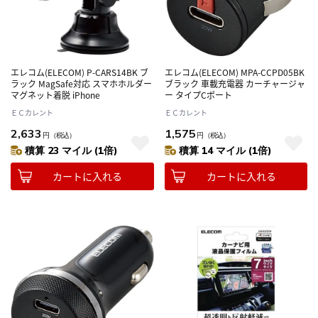
エレコム(ELECOM) P-CARS14BK ブ
エレコム(ELECOM) MPA-CCPD05BK
ラック MagSafe対応 スマホホルダー
ブラック 車載充電器 カーチャージャ
マグネット着脱 iPhone
ー タイプCポート
ＥＣカレント
ＥＣカレント
2,633
1,575
円
（税込）
円
（税込）
積算 23 マイル (1倍)
積算 14 マイル (1倍)
カートに入れる
カートに入れる