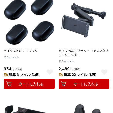
セイワ WA36 ミニフック
セイワ WA70 ブラック リアスマタブ
アームホルダー
ＥＣカレント
ＥＣカレント
354
2,489
円
（税込）
円
（税込）
積算 3 マイル (1倍)
積算 22 マイル (1倍)
カートに入れる
カートに入れる