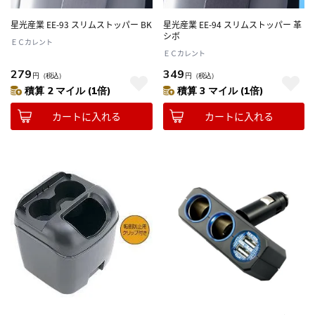
星光産業 EE-93 スリムストッパー BK
星光産業 EE-94 スリムストッパー 革
シボ
ＥＣカレント
ＥＣカレント
279
349
円
（税込）
円
（税込）
積算 2 マイル (1倍)
積算 3 マイル (1倍)
カートに入れる
カートに入れる