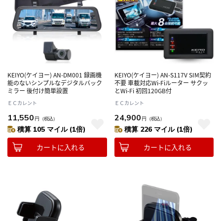
KEIYO(ケイヨー) AN-DM001 録画機
KEIYO(ケイヨー) AN-S117V SIM契約
能のないシンプルなデジタルバック
不要 車載対応Wi-Fiルーター サクッ
ミラー 後付け簡単設置
とWi-Fi 初回120GB付
ＥＣカレント
ＥＣカレント
11,550
24,900
円
（税込）
円
（税込）
積算 105 マイル (1倍)
積算 226 マイル (1倍)
カートに入れる
カートに入れる