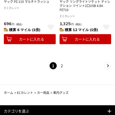
ヤック PZ-110 マルチトラッシュ
ヤック リングライトソケット ディレ
クション ツイン＋2口USB 4.8A
ＥＣカレント
PZ710
ＥＣカレント
696
1,325
円
（税込）
円
（税込）
積算 6 マイル (1倍)
積算 12 マイル (1倍)
カートに入れる
カートに入れる
1
2
ホーム
>
ECカレント
>
カー用品
>
車内グッズ
カテゴリを選ぶ