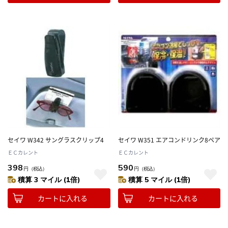
セイワ W342 サングラスクリップ4
セイワ W351 エアコンドリンク8ペア
ＥＣカレント
ＥＣカレント
398
590
円
（税込）
円
（税込）
積算 3 マイル (1倍)
積算 5 マイル (1倍)
カートに入れる
カートに入れる