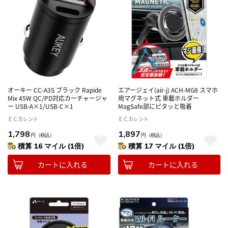
オーキー CC-A3S ブラック Rapide
エアージェイ(air-j) ACH-MG8 スマホ
Mix 45W QC/PD対応カーチャージャ
用マグネット式 車載ホルダー
ー USB-A×1/USB-C×1
MagSafe部にピタッと吸着
ＥＣカレント
ＥＣカレント
1,798
1,897
円
（税込）
円
（税込）
積算 16 マイル (1倍)
積算 17 マイル (1倍)
カートに入れる
カートに入れる