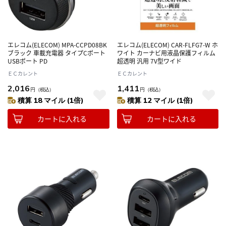
エレコム(ELECOM) MPA-CCPD08BK
エレコム(ELECOM) CAR-FLFG7-W ホ
ブラック 車載充電器 タイプCポート
ワイト カーナビ用液晶保護フィルム
USBポート PD
超透明 汎用 7V型ワイド
ＥＣカレント
ＥＣカレント
2,016
1,411
円
（税込）
円
（税込）
積算 18 マイル (1倍)
積算 12 マイル (1倍)
カートに入れる
カートに入れる