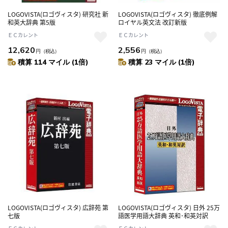
LOGOVISTA(ロゴヴィスタ) 研究社 新
LOGOVISTA(ロゴヴィスタ) 徹底例解
和英大辞典 第5版
ロイヤル英文法 改訂新版
ＥＣカレント
ＥＣカレント
12,620
2,556
円
（税込）
円
（税込）
積算 114 マイル (1倍)
積算 23 マイル (1倍)
LOGOVISTA(ロゴヴィスタ) 広辞苑 第
LOGOVISTA(ロゴヴィスタ) 日外 25万
七版
語医学用語大辞典 英和･和英対訳