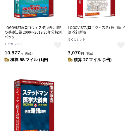
LOGOVISTA(ロゴヴィスタ) 現代用語
LOGOVISTA(ロゴヴィスタ) 角川新字
の基礎知識 2000～2019 20年分特別
源 改訂新版
パック
ＥＣカレント
ＥＣカレント
10,877
3,070
円
（税込）
円
（税込）
積算 98 マイル (1倍)
積算 27 マイル (1倍)