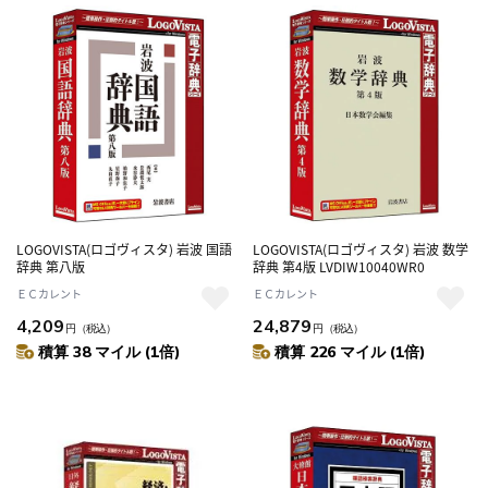
LOGOVISTA(ロゴヴィスタ) 岩波 国語
LOGOVISTA(ロゴヴィスタ) 岩波 数学
辞典 第八版
辞典 第4版 LVDIW10040WR0
ＥＣカレント
ＥＣカレント
4,209
24,879
円
（税込）
円
（税込）
積算 38 マイル (1倍)
積算 226 マイル (1倍)