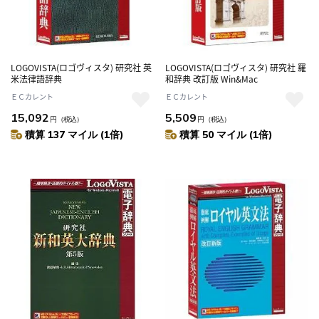
LOGOVISTA(ロゴヴィスタ) 研究社 英
LOGOVISTA(ロゴヴィスタ) 研究社 羅
米法律語辞典
和辞典 改訂版 Win&Mac
ＥＣカレント
ＥＣカレント
15,092
5,509
円
（税込）
円
（税込）
積算 137 マイル (1倍)
積算 50 マイル (1倍)