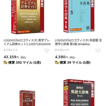
LOGOVISTA(ロゴヴィスタ) 医学プレ
LOGOVISTA(ロゴヴィスタ) 有斐閣 法
ミアム辞典セット2 LVDST18020HV0
律学小辞典 第5版 Win&Mac
ＥＣカレント
ＥＣカレント
43,159
4,380
円
（税込）
円
（税込）
積算 392 マイル (1倍)
積算 39 マイル (1倍)