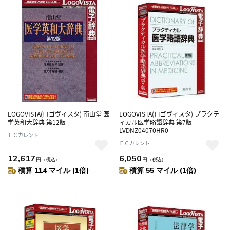
LOGOVISTA(ロゴヴィスタ) 南山堂 医
LOGOVISTA(ロゴヴィスタ) プラクテ
学英和大辞典 第12版
ィカル医学略語辞典 第7版
LVDNZ04070HR0
ＥＣカレント
ＥＣカレント
12,617
6,050
円
（税込）
円
（税込）
積算 114 マイル (1倍)
積算 55 マイル (1倍)