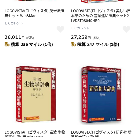
LOGOVISTA(ロゴヴィスタ) 英米法辞
LOGOVISTA(ロゴヴィスタ) 美しい日
典セット Win&Mac
本語のための 言葉遣い辞典セット2
LVDST08040HR0
ＥＣカレント
ＥＣカレント
26,011
27,259
円
（税込）
円
（税込）
積算 236 マイル (1倍)
積算 247 マイル (1倍)
LOGOVISTA(ロゴヴィスタ) 岩波 生物
LOGOVISTA(ロゴヴィスタ) 研究社 新
学辞典 第5版 Win&Mac
英和大辞典第6版