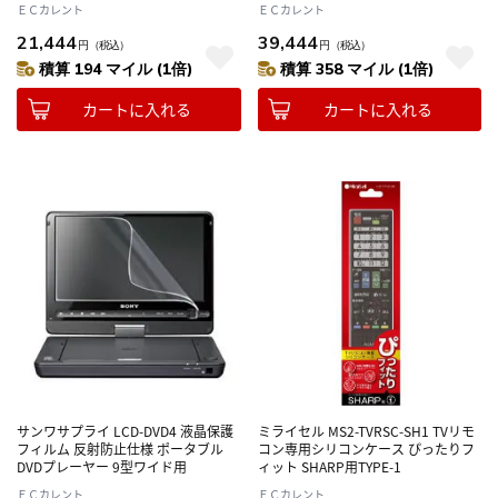
ＥＣカレント
ＥＣカレント
21,444
39,444
円
（税込）
円
（税込）
積算 194 マイル (1倍)
積算 358 マイル (1倍)
カートに入れる
カートに入れる
サンワサプライ LCD-DVD4 液晶保護
ミライセル MS2-TVRSC-SH1 TVリモ
フィルム 反射防止仕様 ポータブル
コン専用シリコンケース ぴったりフ
DVDプレーヤー 9型ワイド用
ィット SHARP用TYPE-1
ＥＣカレント
ＥＣカレント