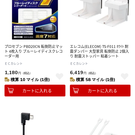
プロセブン PBD20CN 転倒防止マッ
エレコム(ELECOM) TS-F011 ﾎﾜｲﾄ 耐
ト 4枚入り ブルーレイディスクレコ
震ダンパー 大型家具 転倒防止 2個入
ーダー用
り 耐震ストッパー 粘着シート
ＥＣカレント
ＥＣカレント
1,180
6,419
円
（税込）
円
（税込）
積算 10 マイル (1倍)
積算 58 マイル (1倍)
カートに入れる
カートに入れる