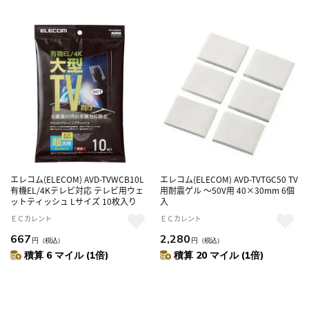
エレコム(ELECOM) AVD-TVWCB10L
エレコム(ELECOM) AVD-TVTGC50 TV
有機EL/4Kテレビ対応 テレビ用ウェ
用耐震ゲル ～50V用 40×30mm 6個
ットティッシュ Lサイズ 10枚入り
入
ＥＣカレント
ＥＣカレント
667
2,280
円
（税込）
円
（税込）
積算 6 マイル (1倍)
積算 20 マイル (1倍)