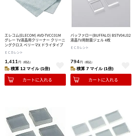
エレコム(ELECOM) AVD-TVCC01M
バッファロー(BUFFALO) BSTV04J32
グレー TV液晶用クリーナー クリーニ
液晶TV用耐震ジェル 4枚
ングクロス ベリーマX ドライタイプ
ＥＣカレント
ＥＣカレント
1,411
794
円
（税込）
円
（税込）
積算 12 マイル (1倍)
積算 7 マイル (1倍)
カートに入れる
カートに入れる