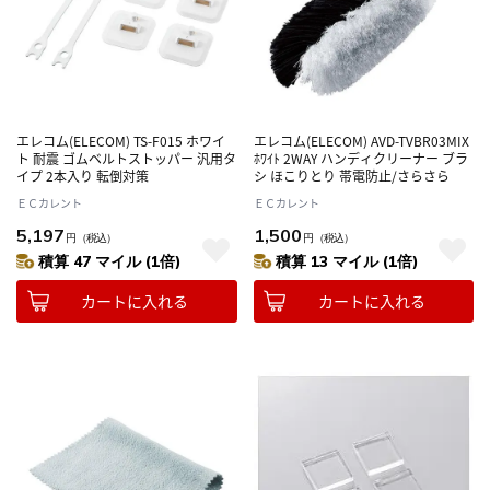
エレコム(ELECOM) TS-F015 ホワイ
エレコム(ELECOM) AVD-TVBR03MIX
ト 耐震 ゴムベルトストッパー 汎用タ
ﾎﾜｲﾄ 2WAY ハンディクリーナー ブラ
イプ 2本入り 転倒対策
シ ほこりとり 帯電防止/さらさら
ＥＣカレント
ＥＣカレント
5,197
1,500
円
（税込）
円
（税込）
積算 47 マイル (1倍)
積算 13 マイル (1倍)
カートに入れる
カートに入れる