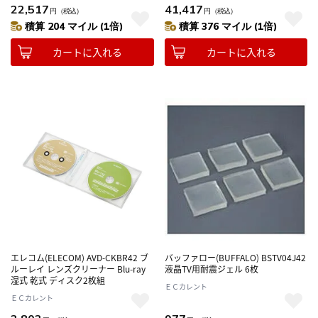
22,517
41,417
円
（税込）
円
（税込）
積算 204 マイル (1倍)
積算 376 マイル (1倍)
カートに入れる
カートに入れる
エレコム(ELECOM) AVD-CKBR42 ブ
バッファロー(BUFFALO) BSTV04J42
ルーレイ レンズクリーナー Blu-ray
液晶TV用耐震ジェル 6枚
湿式 乾式 ディスク2枚組
ＥＣカレント
ＥＣカレント