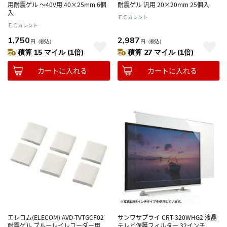
用耐震ゲル ～40V用 40×25mm 6個
耐震ゲル 汎用 20×20mm 25個入
入
ＥＣカレント
ＥＣカレント
1,750
2,987
円
（税込）
円
（税込）
積算 15 マイル (1倍)
積算 27 マイル (1倍)
カートに入れる
カートに入れる
エレコム(ELECOM) AVD-TVTGCF02
サンワサプライ CRT-320WHG2 液晶
耐震ゲル ブルーレイレコーダー用
テレビ保護フィルター 32インチ