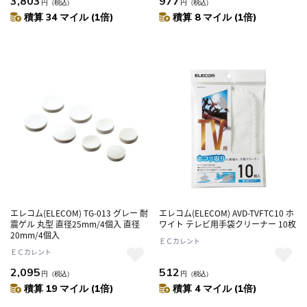
3,803
977
円
（税込）
円
（税込）
積算 34 マイル (1倍)
積算 8 マイル (1倍)
エレコム(ELECOM) TG-013 グレー 耐
エレコム(ELECOM) AVD-TVFTC10 ホ
震ゲル 丸型 直径25mm/4個入 直径
ワイト テレビ用手袋クリーナー 10枚
20mm/4個入
ＥＣカレント
ＥＣカレント
2,095
512
円
（税込）
円
（税込）
積算 19 マイル (1倍)
積算 4 マイル (1倍)