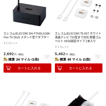
エレコム(ELECOM) DH-FTHDL01BK
エレコム(ELECOM) TS-007 ホワイト
Fire TV Stick スタンド型アダプター
液晶テレビ 75V型まで対応 耐震ゴム
ベルト VESA固定タイプ 2本入り
ＥＣカレント
ＥＣカレント
2,692
5,462
円
（税込）
円
（税込）
積算 24 マイル (1倍)
積算 49 マイル (1倍)
カートに入れる
カートに入れる