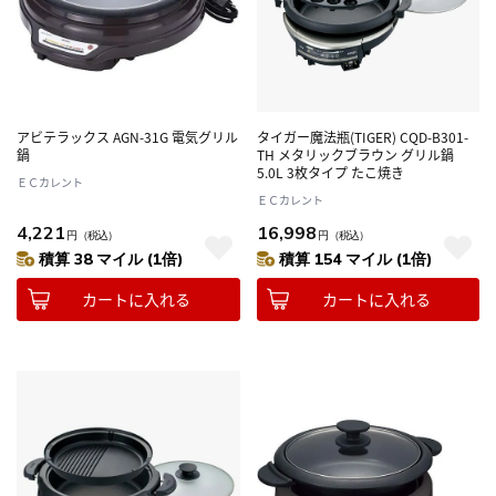
アビテラックス AGN-31G 電気グリル
タイガー魔法瓶(TIGER) CQD-B301-
鍋
TH メタリックブラウン グリル鍋
5.0L 3枚タイプ たこ焼き
ＥＣカレント
ＥＣカレント
4,221
16,998
円
（税込）
円
（税込）
積算 38 マイル (1倍)
積算 154 マイル (1倍)
カートに入れる
カートに入れる