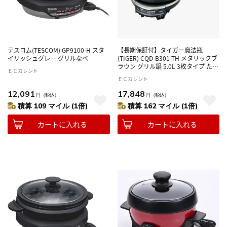
テスコム(TESCOM) GP9100-H スタ
【長期保証付】タイガー魔法瓶
イリッシュグレー グリルなべ
(TIGER) CQD-B301-TH メタリックブ
ラウン グリル鍋 5.0L 3枚タイプ たこ
ＥＣカレント
焼き
ＥＣカレント
12,091
17,848
円
（税込）
円
（税込）
積算 109 マイル (1倍)
積算 162 マイル (1倍)
カートに入れる
カートに入れる