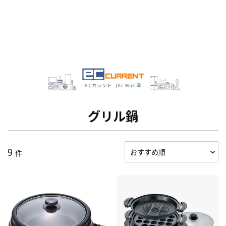
グリル鍋
9
件