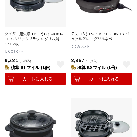
タイガー魔法瓶(TIGER) CQE-B201-
テスコム(TESCOM) GP6100-H カジ
TH メタリックブラウン グリル鍋
ュアルグレー グリルなべ
3.5L 2枚
ＥＣカレント
ＥＣカレント
9,281
8,867
円
（税込）
円
（税込）
積算 84 マイル (1倍)
積算 80 マイル (1倍)
カートに入れる
カートに入れる