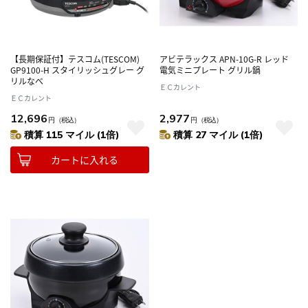
【長期保証付】テスコム(TESCOM)
アビテラックス APN-10G-R レッド
GP9100-H スタイリッシュグレー グ
電気ミニプレート グリル鍋
リルなべ
ＥＣカレント
ＥＣカレント
12,696
2,977
円
（税込）
円
（税込）
積算 115 マイル (1倍)
積算 27 マイル (1倍)
カートに入れる