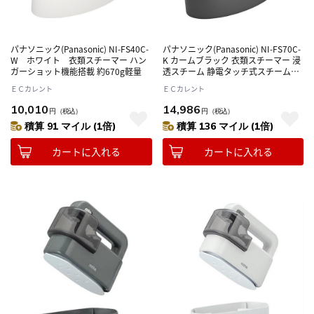
パナソニック(Panasonic) NI-FS40C-
パナソニック(Panasonic) NI-FS70C-
W ホワイト 衣類スチーマー ハン
K カームブラック 衣類スチーマー 浸
ガーショット機能搭載 約670g軽量
透スチーム 静電タッチ式スチーム操
作 自動ヒーターオフ 軽量
ＥＣカレント
ＥＣカレント
10,010
14,986
円
（税込）
円
（税込）
積算 91 マイル (1倍)
積算 136 マイル (1倍)
カートに入れる
カートに入れる