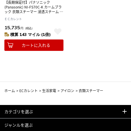
【長期保証付】パナソニック
(Panasonic) NI-FS70C-K カームブラ
ック 衣類スチーマー 浸透スチーム 静
電タッチ式スチーム操作 自動ヒータ
ＥＣカレント
ーオフ 軽量
15,735
円
（税込）
積算 143 マイル (1倍)
カートに入れる
ホーム
>
ECカレント
>
生活家電
>
アイロン
>
衣類スチーマー
カテゴリを選ぶ
ジャンルを選ぶ