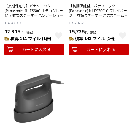
【長期保証付】パナソニック
【長期保証付】パナソニック
(Panasonic) NI-FS60C-H モカグレー
(Panasonic) NI-FS70C-C クレイベー
ジュ 衣類スチーマー ハンガーショッ
ジュ 衣類スチーマー 浸透スチーム 静
ト機能搭載 大容量タンク採用
電タッチ式スチーム操作 自動ヒータ
ＥＣカレント
ＥＣカレント
ーオフ 軽量
12,315
15,735
円
（税込）
円
（税込）
積算 111 マイル (1倍)
積算 143 マイル (1倍)
カートに入れる
カートに入れる