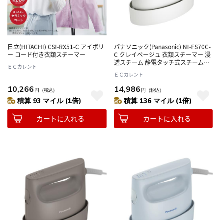
日立(HITACHI) CSI-RX51-C アイボリ
パナソニック(Panasonic) NI-FS70C-
ー コード付き衣類スチーマー
C クレイベージュ 衣類スチーマー 浸
透スチーム 静電タッチ式スチーム操
ＥＣカレント
作 自動ヒーターオフ 軽量
ＥＣカレント
10,266
14,986
円
（税込）
円
（税込）
積算 93 マイル (1倍)
積算 136 マイル (1倍)
カートに入れる
カートに入れる