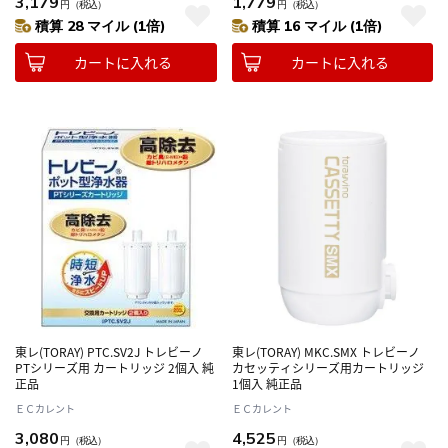
3,179
1,779
円
（税込）
円
（税込）
積算 28 マイル (1倍)
積算 16 マイル (1倍)
カートに入れる
カートに入れる
東レ(TORAY) PTC.SV2J トレビーノ
東レ(TORAY) MKC.SMX トレビーノ
PTシリーズ用 カートリッジ 2個入 純
カセッティシリーズ用カートリッジ
正品
1個入 純正品
ＥＣカレント
ＥＣカレント
3,080
4,525
円
（税込）
円
（税込）