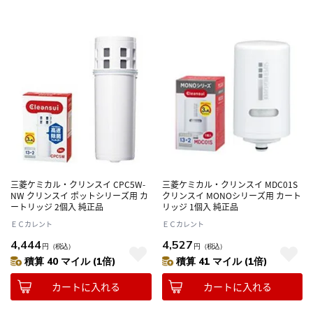
三菱ケミカル・クリンスイ CPC5W-
三菱ケミカル・クリンスイ MDC01S
NW クリンスイ ポットシリーズ用 カ
クリンスイ MONOシリーズ用 カート
ートリッジ 2個入 純正品
リッジ 1個入 純正品
ＥＣカレント
ＥＣカレント
4,444
4,527
円
（税込）
円
（税込）
積算 40 マイル (1倍)
積算 41 マイル (1倍)
カートに入れる
カートに入れる