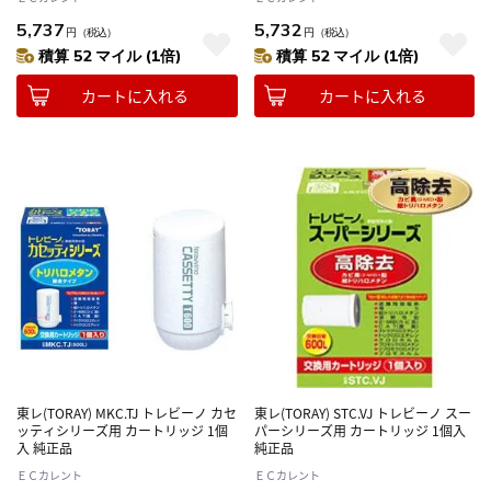
5,737
5,732
円
（税込）
円
（税込）
積算 52 マイル (1倍)
積算 52 マイル (1倍)
カートに入れる
カートに入れる
東レ(TORAY) MKC.TJ トレビーノ カセ
東レ(TORAY) STC.VJ トレビーノ スー
ッティシリーズ用 カートリッジ 1個
パーシリーズ用 カートリッジ 1個入
入 純正品
純正品
ＥＣカレント
ＥＣカレント