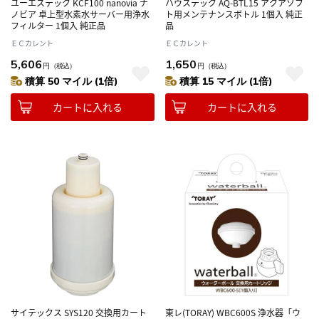
ユーエステック KCF100 nanovia ナ
ハウステック AQ-BTL15 アクアソフ
ノビア 卓上型水素水サーバー用浄水
ト用メンテナンスボトル 1個入 純正
フィルター 1個入 純正品
品
ＥＣカレント
ＥＣカレント
5,606
1,650
円
（税込）
円
（税込）
積算 50 マイル (1倍)
積算 15 マイル (1倍)
カートに入れる
カートに入れる
サイテックス SYS120 交換用カート
東レ(TORAY) WBC600S 浄水器「ウ