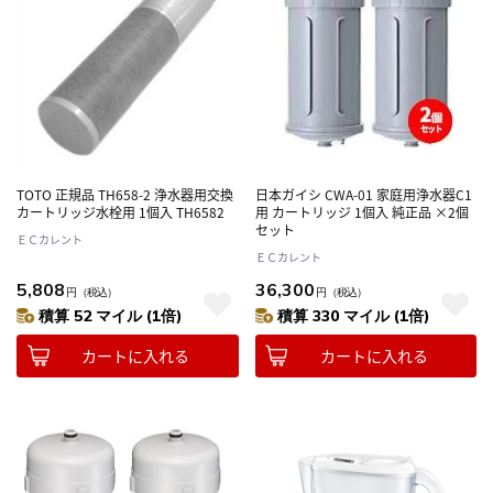
TOTO 正規品 TH658-2 浄水器用交換
日本ガイシ CWA-01 家庭用浄水器C1
カートリッジ水栓用 1個入 TH6582
用 カートリッジ 1個入 純正品 ×2個
セット
ＥＣカレント
ＥＣカレント
5,808
36,300
円
（税込）
円
（税込）
積算 52 マイル (1倍)
積算 330 マイル (1倍)
カートに入れる
カートに入れる