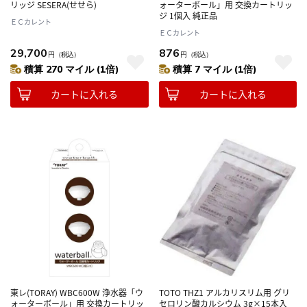
リッジ SESERA(せせら)
ォーターボール」用 交換カートリッ
ジ 1個入 純正品
ＥＣカレント
ＥＣカレント
29,700
876
円
（税込）
円
（税込）
積算 270 マイル (1倍)
積算 7 マイル (1倍)
カートに入れる
カートに入れる
東レ(TORAY) WBC600W 浄水器「ウ
TOTO THZ1 アルカリスリム用 グリ
ォーターボール」用 交換カートリッ
セロリン酸カルシウム 3g×15本入