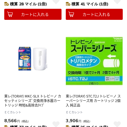
積算 28 マイル (1倍)
積算 41 マイル (1倍)
カートに入れる
カートに入れる
東レ(TORAY) MKC-SLX トレビーノ カ
東レ(TORAY) STC.T2J トレビーノ ス
セッティシリーズﾞ交換用浄水器カー
ーパーシリーズ用 カートリッジ 2個
トリッジ 時短&高除去ﾀｲﾌﾟ
入 純正品
ＥＣカレント
ＥＣカレント
8,566
3,906
円
（税込）
円
（税込）