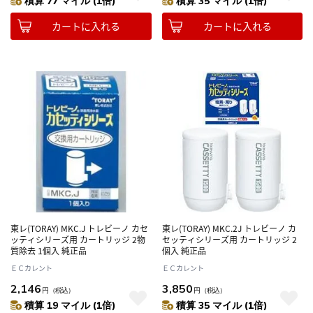
積算 77 マイル (1倍)
積算 35 マイル (1倍)
カートに入れる
カートに入れる
東レ(TORAY) MKC.J トレビーノ カセ
東レ(TORAY) MKC.2J トレビーノ カ
ッティシリーズ用 カートリッジ 2物
セッティシリーズ用 カートリッジ 2
質除去 1個入 純正品
個入 純正品
ＥＣカレント
ＥＣカレント
2,146
3,850
円
（税込）
円
（税込）
積算 19 マイル (1倍)
積算 35 マイル (1倍)