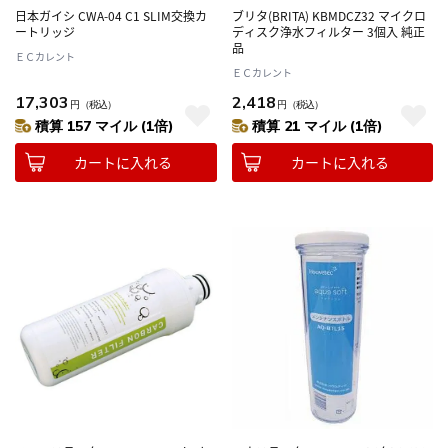
日本ガイシ CWA-04 C1 SLIM交換カ
ブリタ(BRITA) KBMDCZ32 マイクロ
ートリッジ
ディスク浄水フィルター 3個入 純正
品
ＥＣカレント
ＥＣカレント
17,303
2,418
円
（税込）
円
（税込）
積算 157 マイル (1倍)
積算 21 マイル (1倍)
カートに入れる
カートに入れる