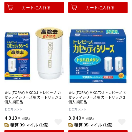
カートに入れる
カートに入れる
東レ(TORAY) MKC.XJ トレビーノ カ
東レ(TORAY) MKC.T2J トレビーノ カ
セッティシリーズ用 カートリッジ 1
セッティシリーズ用 カートリッジ 2
個入 純正品
個入 純正品
ＥＣカレント
ＥＣカレント
4,313
3,940
円
（税込）
円
（税込）
積算 39 マイル (1倍)
積算 35 マイル (1倍)