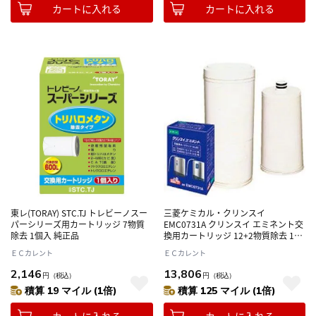
カートに入れる
カートに入れる
東レ(TORAY) STC.TJ トレビーノスー
三菱ケミカル・クリンスイ
パーシリーズ用カートリッジ 7物質
EMC0731A クリンスイ エミネント交
除去 1個入 純正品
換用カートリッジ 12+2物質除去 1個
入 純正品
ＥＣカレント
ＥＣカレント
2,146
13,806
円
（税込）
円
（税込）
積算 19 マイル (1倍)
積算 125 マイル (1倍)
カートに入れる
カートに入れる