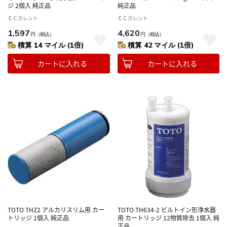
ジ 2個入 純正品
純正品
ＥＣカレント
ＥＣカレント
1,597
4,620
円
（税込）
円
（税込）
積算 14 マイル (1倍)
積算 42 マイル (1倍)
カートに入れる
カートに入れる
TOTO THZ2 アルカリスリム用 カー
TOTO TH634-2 ビルトイン形浄水器
トリッジ 1個入 純正品
用 カートリッジ 12物質除去 1個入 純
正品