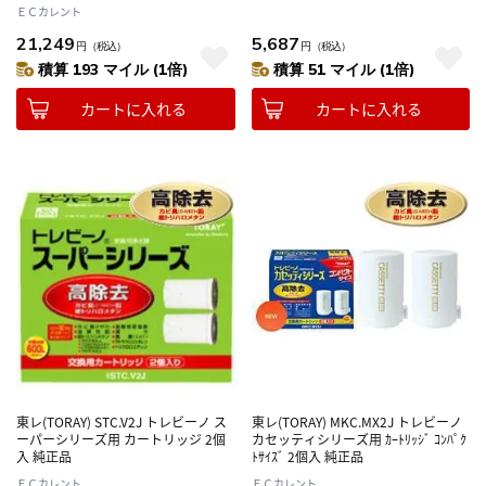
ＥＣカレント
21,249
5,687
円
（税込）
円
（税込）
積算 193 マイル (1倍)
積算 51 マイル (1倍)
カートに入れる
カートに入れる
東レ(TORAY) STC.V2J トレビーノ ス
東レ(TORAY) MKC.MX2J トレビーノ
ーパーシリーズ用 カートリッジ 2個
カセッティシリーズ用 ｶｰﾄﾘｯｼﾞ ｺﾝﾊﾟｸ
入 純正品
ﾄｻｲｽﾞ 2個入 純正品
ＥＣカレント
ＥＣカレント