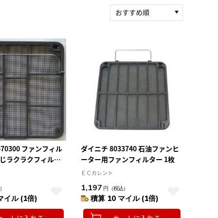
おすすめ順
新着順
積算マイル率（高い
順）
人気順
レビュー件数（多い
順）
レビュー評価（高い
順）
価格（安い順）
価格（高い順）
670300 ファンフィル
ダイニチ 8033740 石油ファンヒ
うじラクラクフィルタ
ーター用ファンフィルター 1枚
ＥＣカレント
1,197
）
円
（税込）
マイル (1倍)
積算 10 マイル (1倍)