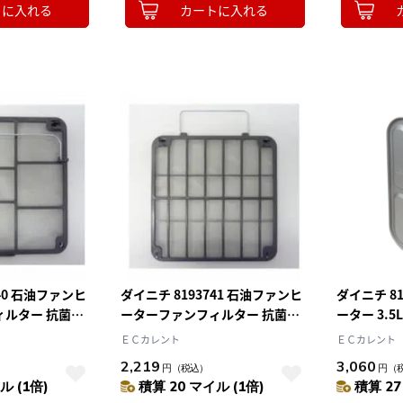
トに入れる
カートに入れる
740 石油ファンヒ
ダイニチ 8193741 石油ファンヒ
ダイニチ 8
ィルター 抗菌ス
ーターファンフィルター 抗菌ス
ーター 3.
ー 1枚
テンレスフィルター 1枚
ワンタッチ
ＥＣカレント
ＥＣカレント
2,219
3,060
円
（税込）
円
（
ル (1倍)
積算 20 マイル (1倍)
積算 27