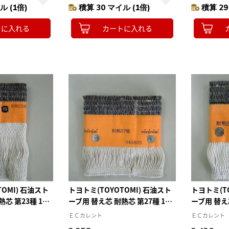
ル (1倍)
積算 30 マイル (1倍)
積算 29
トに入れる
カートに入れる
OMI) 石油スト
トヨトミ(TOYOTOMI) 石油スト
トヨトミ(T
熱芯 第23種 1本
ーブ用 替え芯 耐熱芯 第27種 1本
ーブ用 替え
TTS-27
TTS-29
ＥＣカレント
ＥＣカレント