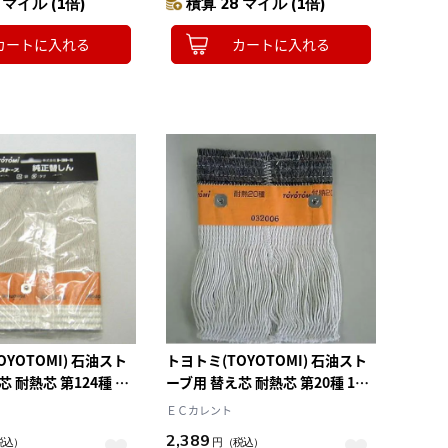
 マイル (1倍)
積算 28 マイル (1倍)
カートに入れる
カートに入れる
OYOTOMI) 石油スト
トヨトミ(TOYOTOMI) 石油スト
 耐熱芯 第124種 1
ーブ用 替え芯 耐熱芯 第20種 1本
TTS-20
ＥＣカレント
2,389
税込）
円
（税込）