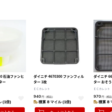
130 石油ファンヒ
ダイニチ 4670300 ファンフィル
ダイニチ 6
ター
ター 1枚
ター おそ
ー 1枚
ＥＣカレント
ＥＣカレント
940
970
円
（税込）
円
（税込
 (1倍)
積算 8 マイル (1倍)
積算 8 