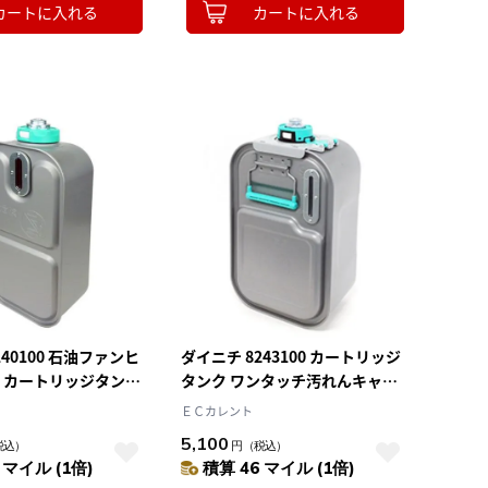
カートに入れる
カートに入れる
140100 石油ファンヒ
ダイニチ 8243100 カートリッジ
5L カートリッジタンク
タンク ワンタッチ汚れんキャッ
汚れんキャップ付き
プEX付き
ＥＣカレント
5,100
税込）
円
（税込）
 マイル (1倍)
積算 46 マイル (1倍)