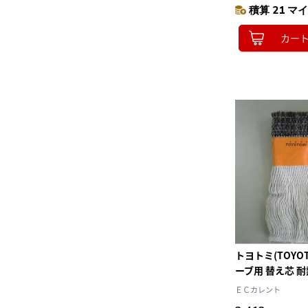
積算 21 マイ
カー
トヨトミ(TOYOT
ーブ用 替え芯 耐
TTS-23
ＥＣカレント