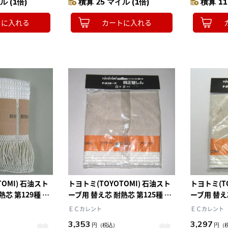
ル (1倍)
積算 25 マイル (1倍)
積算 11
トに入れる
カートに入れる
OMI) 石油スト
トヨトミ(TOYOTOMI) 石油スト
トヨトミ(T
芯 第129種 1
ーブ用 替え芯 耐熱芯 第125種 1
ーブ用 替え芯
本 TTS-125
本 TTS-124
ＥＣカレント
ＥＣカレント
3,353
3,297
円
（税込）
円
（