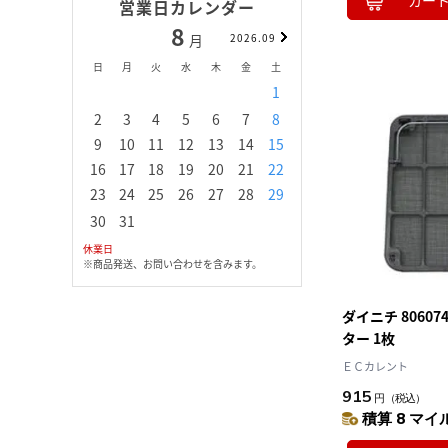
カー
営業日カレンダー
8
9
月
2026.09
月
日
月
火
水
木
金
土
日
月
火
水
1
1
2
3
2
3
4
5
6
7
8
6
7
8
9
1
9
10
11
12
13
14
15
13
14
15
16
1
16
17
18
19
20
21
22
20
21
22
23
2
23
24
25
26
27
28
29
27
28
29
30
30
31
休業日
※商品発送、お問い合わせを含みます。
ダイニチ 8060
ター 1枚
ＥＣカレント
915
円
（税込）
積算 8 マイル