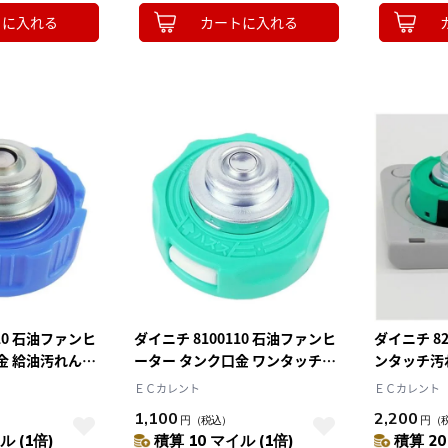
トに入れる
カートに入れる
110 石油ファンヒ
ダイニチ 8100110 石油ファンヒ
ダイニチ 82
金 給油汚れんキ
ーター タンク口金 ワンタッチ汚
ンタッチ汚
れんキャップ
ＥＣカレント
ＥＣカレント
1,100
2,200
円
（税込）
円
（
ル (1倍)
積算 10 マイル (1倍)
積算 20