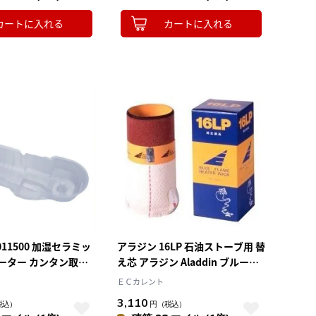
カートに入れる
カートに入れる
011500 加湿セラミッ
アラジン 16LP 石油ストーブ用 替
ーター カンタン取替
え芯 アラジン Aladdin ブルーフ
バー 3枚入り
レーム用 純正品
ＥＣカレント
3,110
税込）
円
（税込）