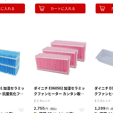
トに入れる
カートに入れる
501 加湿セラミッ
ダイニチ E060502 加湿セラミッ
ダイニチ E
ー 抗菌気化フィ
クファンヒーター カンタン取替
クファンヒ
えフィルター3個入り 使い捨て
えトレイカ
ＥＣカレント
ＥＣカレント
2,755
1,299
円
（税込）
円
（