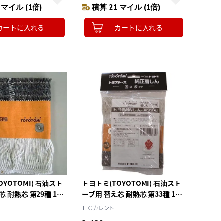
 マイル (1倍)
積算 21 マイル (1倍)
カートに入れる
カートに入れる
OYOTOMI) 石油スト
トヨトミ(TOYOTOMI) 石油スト
芯 耐熱芯 第29種 1本
ーブ用 替え芯 耐熱芯 第33種 1本
TTS-33
ＥＣカレント