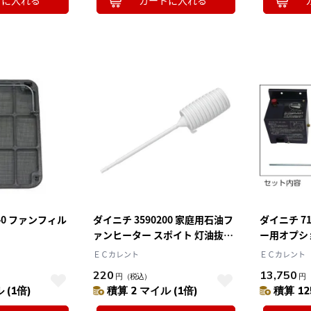
トに入れる
カートに入れる
10
2026.10
月
2026.11
木
金
土
日
月
火
水
木
金
土
4
5
1
2
3
0
11
12
4
5
6
7
8
9
10
7
18
19
11
12
13
14
15
16
17
4
25
26
18
19
20
21
22
23
24
25
26
27
28
29
30
31
740 ファンフィル
ダイニチ 3590200 家庭用石油フ
ダイニチ 7
ァンヒーター スポイト 灯油抜き
ー用オプシ
取り
OP-60
ＥＣカレント
ＥＣカレント
220
13,750
円
（税込）
円
 (1倍)
積算 2 マイル (1倍)
積算 12