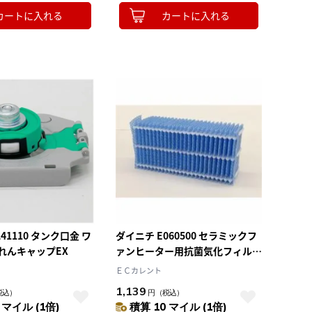
カートに入れる
カートに入れる
41110 タンク口金 ワ
ダイニチ E060500 セラミックフ
れんキャップEX
ァンヒーター用抗菌気化フィルタ
ー 1枚
ＥＣカレント
1,139
税込）
円
（税込）
 マイル (1倍)
積算 10 マイル (1倍)