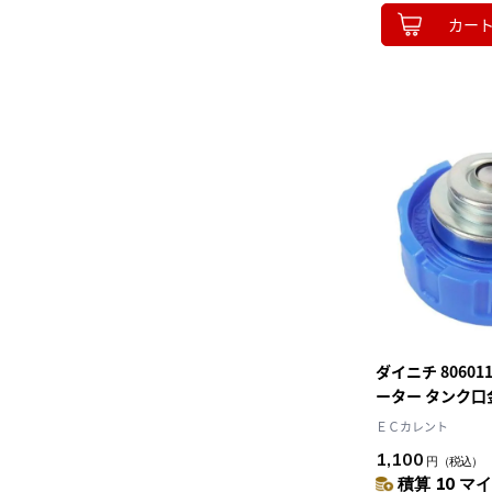
カー
ダイニチ 8060
ーター タンク口
ャップ
ＥＣカレント
1,100
円
（税込）
積算 10 マイ