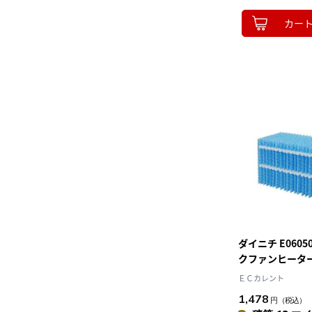
カー
ダイニチ E060
クファンヒータ
ルター 1枚入り
ＥＣカレント
1,478
円
（税込）