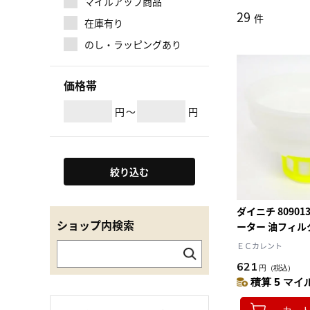
マイルアップ商品
29
件
在庫有り
のし・ラッピングあり
価格帯
円
～
円
絞り込む
ダイニチ 8090
ショップ内検索
ーター 油フィル
ＥＣカレント
621
円
（税込）
積算 5 マイル