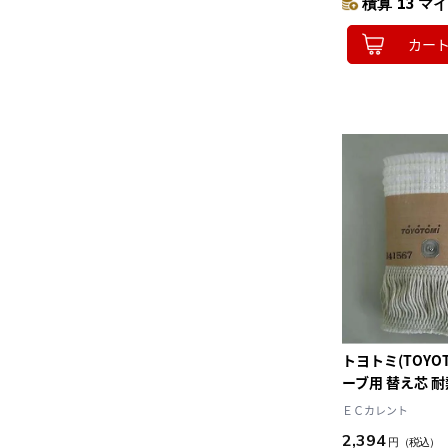
積算 13 マイ
カー
トヨトミ(TOYOT
ーブ用 替え芯 耐熱
本 TTS-129
ＥＣカレント
2,394
円
（税込）