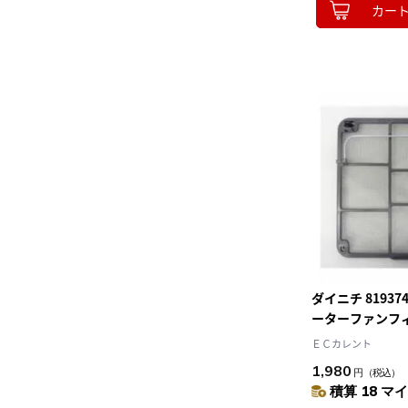
カー
ダイニチ 8193
ーターファンフ
テンレスフィルタ
ＥＣカレント
1,980
円
（税込）
積算 18 マイ