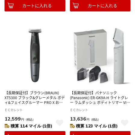
カートに入れる
カートに入れる
【長期保証付】ブラウン(BRAUN)
【長期保証付】パナソニック
XT5300 ブラック&グレーメタル ボデ
(Panasonic) ER-GK9A-H ライトグレ
ィ&フェイスグルーマー PRO X お風
ー ラムダッシュ ボディトリマー VIO
呂剃り対応
対応 充電式 長さ調整 お風呂剃り可
ＥＣカレント
ＥＣカレント
ボディシェーバー
12,599
13,636
円
（税込）
円
（税込）
積算 114 マイル (1倍)
積算 123 マイル (1倍)