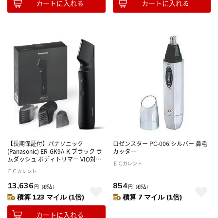
カートに入れる
カートに入れる
【長期保証付】パナソニック
ロゼンスター PC-006 シルバー 鼻毛
(Panasonic) ER-GK9A-K ブラック ラ
カッター
ムダッシュ ボディトリマー VIO対応
ＥＣカレント
充電式 長さ調整 お風呂剃り可 ボディ
ＥＣカレント
シェーバー
13,636
854
円
（税込）
円
（税込）
積算 123 マイル (1倍)
積算 7 マイル (1倍)
カートに入れる