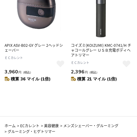
APIX ASV-B02-GY グレー 2ヘッドシ
コイズミ(KOIZUMI) KMC-0741/H チ
ェーバー
ャコールグレー ＵＳＢ充電ボディヘ
アトリマー
ＥＣカレント
ＥＣカレント
3,960
2,396
円
（税込）
円
（税込）
積算 36 マイル (1倍)
積算 21 マイル (1倍)
ホーム
>
ECカレント
>
美容健康
>
メンズシェーバー・グルーミング
>
グルーミング・ヒゲトリマー