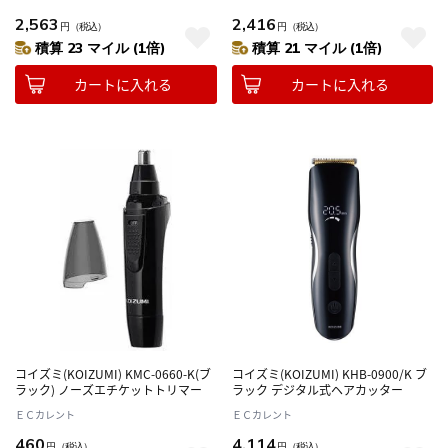
OK
OK
2,563
2,416
円
（税込）
円
（税込）
積算 23 マイル (1倍)
積算 21 マイル (1倍)
カートに入れる
カートに入れる
コイズミ(KOIZUMI) KMC-0660-K(ブ
コイズミ(KOIZUMI) KHB-0900/K ブ
ラック) ノーズエチケットトリマー
ラック デジタル式ヘアカッター
ＥＣカレント
ＥＣカレント
460
4,114
円
（税込）
円
（税込）