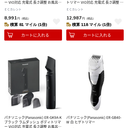
ー VIO対応 充電式 長さ調整 お風呂剃
トリマー VIO対応 充電式 長さ調整 お
り可 ボディシェーバー LED無し 2段
風呂剃り可 ボディシェーバー
ＥＣカレント
ＥＣカレント
階調整
8,991
12,987
円
（税込）
円
（税込）
積算 81 マイル (1倍)
積算 118 マイル (1倍)
カートに入れる
カートに入れる
パナソニック(Panasonic) ER-GK9A-K
パナソニック(Panasonic) ER-GB40-
ブラック ラムダッシュ ボディトリマ
W 白 ヒゲトリマー
ー VIO対応 充電式 長さ調整 お風呂剃